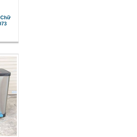
n Chữ
073