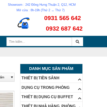
Showroom : 242 Đông Hưng Thuận 2, Q12, HCM
Mở cửa : 8h-19h (Thứ 2 → Thứ 7)
0931 565 642
0932 687 642
DANH MỤC SẢN PHẨM
THIẾT BỊ TIỀN SẢNH
DỤNG CỤ TRONG PHÒNG
THIẾT BỊ DỤNG CỤ BUFFET
THIẾT BỊ NHÀ HÀNG, PHÒNG