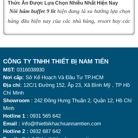
Thức Ăn Được Lựa Chọn Nhiều Nhất Hiện Nay
cầu sử dụng là vô cùng quan trọng. Dưới đây là
top 9
Nồi hâm buffet 9 lít
hiện đang là xu hướng lựa chọn
nồi hâm buffet
đáng mua nhất hiện nay.
hàng đầu hiện nay của các nhà hàng, resort hay các
quán ăn kinh doanh buffet chuyên nghiệp không chỉ
nhờ khả năng giữ nóng thức ăn hiệu quả với dung
tích vừa đủ cùng kiểu dáng sang trọng.
Tuy nhiên, giữa hàng loạt mẫu mã trên thị trường,
CÔNG TY TNHH THIẾT BỊ NAM TIẾN
MST:
0316038930
đâu là loại phù hợp nhất? Nên chọn nồi hâm buffet
Nơi cấp:
Sở Kế Hoạch Và Đầu Tư TP.HCM
dùng điện hay dùng cồn? Cùng tìm hiểu những tiêu
Địa chỉ:
12C/1 Đường 152, Ấp 23, Xã Bình Mỹ , TP Hồ
chí quan trọng giúp bạn chọn được mẫu
nồi hâm
Chí Minh
K
nóng thức ăn 9 lít
chất lượng, bền đẹp và tối ưu chi
Showroom
: 242 Đông Hưng Thuận 2, Quận 12, Hồ Chí
n
Minh
phí nhất hiện nay.
u
Hotline 1 :
0931 565 642
Email :
info@thietbikhachsannamtien.com
l
Hotline 2 :
0932 687 642
c