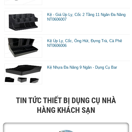
g
p
Kệ - Giá Úp Ly, Cốc 2 Tầng 11 Ngăn Đa Năng
NT0606007
h
h
đ
Kệ Úp Ly, Cốc, Ống Hút, Đựng Trà, Cà Phê
NT0606006
ư
c
Kệ Nhựa Đa Năng 9 Ngăn - Dụng Cụ Bar
v
s
d
p
TIN TỨC THIẾT BỊ DỤNG CỤ NHÀ
b
HÀNG KHÁCH SẠN
h
n