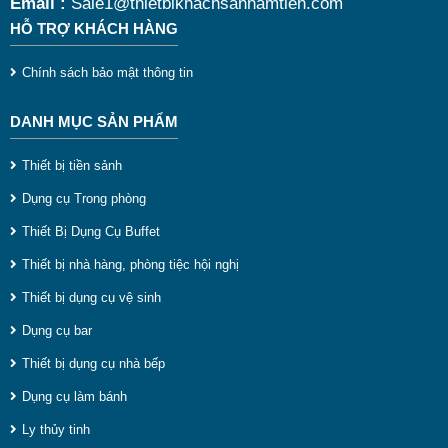
Email :
Sale1@thietbikhachsannamtien.com
t
HỖ TRỢ KHÁCH HÀNG
d
Chính sách bảo mật thông tin
DANH MỤC SẢN PHẨM
g
Thiết bị tiền sảnh
Dụng cụ Trong phòng
l
Thiết Bị Dụng Cụ Buffet
g
Thiết bị nhà hàng, phòng tiệc hội nghị
r
Thiết bị dụng cụ vệ sinh
Dụng cụ bar
ú
Thiết bị dụng cụ nhà bếp
l
Dụng cụ làm bánh
l
Ly thủy tinh
t