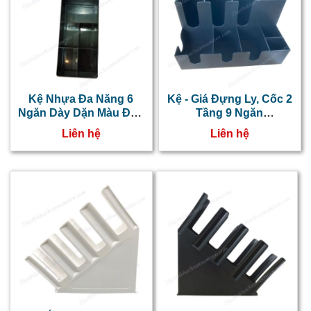
k
g
l
t
l
Kệ Nhựa Đa Năng 6
Kệ - Giá Đựng Ly, Cốc 2
Ngăn Dày Dặn Màu Đen
Tầng 9 Ngăn
c
NT 0606004
NT0606003
Liên hệ
Liên hệ
c
g
c
l
l
s
s