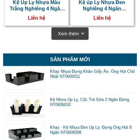
k
Kệ Úp Ly Nhựa Màu
Kệ úp Ly Nhựa Đen
Trắng Nghiêng 4 Ngăn
Nghiêng 4 Ngăn
r
NT0606002
NT0606001
Liên hệ
Liên hệ
s
k
Xem thêm
v
s
SẢN PHẨM MỚI
Khay Nhựa Đựng Khăn Giấy Ăn, Ống Hút Chữ
-
Nhật NT0606011
g
ú
Kệ Nhựa Úp Ly, Cốc Trà Sữa 2 Ngăn Đứng
l
NT0606010
h
đ
Khay - Kệ Nhựa Đen Úp Ly, Đựng Ống Hút 8
l
Ngăn NT0606008