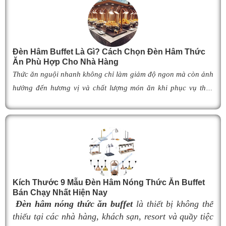
V
c
l
Đèn Hâm Buffet Là Gì? Cách Chọn Đèn Hâm Thức
v
Ăn Phù Hợp Cho Nhà Hàng
s
Thức ăn nguội nhanh không chỉ làm giảm độ ngon mà còn ảnh
d
hưởng đến hương vị và chất lượng món ăn khi phục vụ thực
đ
khách. Để khắc phục tình trạng này,
đèn hâm buffet
đã trở
thành giải pháp được nhiều nhà hàng, khách sạn và khu nghỉ
c
dưỡng lựa chọn nhờ khả năng giữ cho món ăn luôn ấm nóng,
s
thơm ngon như vừa mới chế biến. Vậy
đèn hâm buffet
có cấu
m
tạo như thế nào, hoạt động ra sao và làm thế nào để lựa chọn
l
được mẫu
đ
èn hâm nóng thức ăn
phù hợp, giúp tối ưu hiệu
s
Kích Thước 9 Mẫu Đèn Hâm Nóng Thức Ăn Buffet
quả giữ nhiệt cũng như nâng cao tính chuyên nghiệp cho
Bán Chạy Nhất Hiện Nay
không gian buffet? Hãy cùng tìm hiểu ngay trong bài viết dưới
t
Đèn hâm nóng thức ăn buffet
là thiết bị không thể
đây.
í
thiếu tại các nhà hàng, khách sạn, resort và quầy tiệc