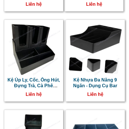
Ngăn NT0606008
NT0606007
t
Liên hệ
Liên hệ
m
g
đ
q
c
p
q
b
Kệ Úp Ly, Cốc, Ống Hút,
Kệ Nhựa Đa Năng 9
K
Đựng Trà, Cà Phê
Ngăn - Dụng Cụ Bar
NT0606006
c
Liên hệ
Liên hệ
g
t
k