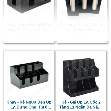
h
g
ú
Khay Nhựa Đựng Khăn
Kệ Nhựa Úp Ly, Cốc Trà
l
Giấy Ăn, Ống Hút Chữ
Sữa 2 Ngăn Đứng
l
Nhật NT0606011
NT0606010
Liên hệ
Liên hệ
v
d
v
c
h
í
k
t
Khay - Kệ Nhựa Đen Úp
Kệ - Giá Úp Ly, Cốc 2
t
Ly, Đựng Ống Hút 8
Tầng 11 Ngăn Đa Năng