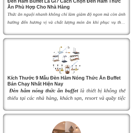
Đèn Hâm Buffet Là Gì? Cách Chọn Đèn Hâm Thức
Ăn Phù Hợp Cho Nhà Hàng
Thức ăn nguội nhanh không chỉ làm giảm độ ngon mà còn ảnh
hưởng đến hương vị và chất lượng món ăn khi phục vụ thực
khách. Để khắc phục tình trạng này,
đèn hâm buffet
đã trở
thành giải pháp được nhiều nhà hàng, khách sạn và khu nghỉ
dưỡng lựa chọn nhờ khả năng giữ cho món ăn luôn ấm nóng,
thơm ngon như vừa mới chế biến. Vậy
đèn hâm buffet
có cấu
tạo như thế nào, hoạt động ra sao và làm thế nào để lựa chọn
được mẫu
đ
èn hâm nóng thức ăn
phù hợp, giúp tối ưu hiệu
Kích Thước 9 Mẫu Đèn Hâm Nóng Thức Ăn Buffet
quả giữ nhiệt cũng như nâng cao tính chuyên nghiệp cho
Bán Chạy Nhất Hiện Nay
không gian buffet? Hãy cùng tìm hiểu ngay trong bài viết dưới
Đèn hâm nóng thức ăn buffet
là thiết bị không thể
đây.
thiếu tại các nhà hàng, khách sạn, resort và quầy tiệc
buffet chuyên nghiệp. Không chỉ giúp duy trì nhiệt độ
món ăn luôn nóng hổi, thơm ngon trong suốt thời gian
phục vụ, đèn hâm buffet còn góp phần nâng cao tính
thẩm mỹ và tạo nên sự sang trọng cho khu vực trưng