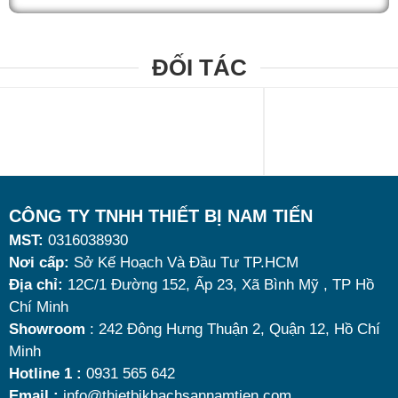
quán ăn kinh doanh buffet chuyên nghiệp không chỉ
nhờ khả năng giữ nóng thức ăn hiệu quả với dung
tích vừa đủ cùng kiểu dáng sang trọng.
ĐỐI TÁC
Tuy nhiên, giữa hàng loạt mẫu mã trên thị trường,
đâu là loại phù hợp nhất? Nên chọn nồi hâm buffet
dùng điện hay dùng cồn? Cùng tìm hiểu những tiêu
chí quan trọng giúp bạn chọn được mẫu
nồi hâm
nóng thức ăn 9 lít
chất lượng, bền đẹp và tối ưu chi
CÔNG TY TNHH THIẾT BỊ NAM TIẾN
phí nhất hiện nay.
MST:
0316038930
Nơi cấp:
Sở Kế Hoạch Và Đầu Tư TP.HCM
Địa chỉ:
12C/1 Đường 152, Ấp 23, Xã Bình Mỹ , TP Hồ
Chí Minh
Showroom
: 242 Đông Hưng Thuận 2, Quận 12, Hồ Chí
Minh
Hotline 1 :
0931 565 642
Email :
info@thietbikhachsannamtien.com