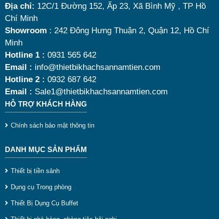
Địa chỉ:
12C/1 Đường 152, Ấp 23, Xã Bình Mỹ , TP Hồ
chí quan trọng giúp bạn chọn được mẫu
nồi hâm
Chí Minh
nóng thức ăn 9 lít
chất lượng, bền đẹp và tối ưu chi
Showroom
: 242 Đông Hưng Thuận 2, Quận 12, Hồ Chí
Minh
phí nhất hiện nay.
Hotline 1 :
0931 565 642
Email :
info@thietbikhachsannamtien.com
Hotline 2 :
0932 687 642
Email :
Sale1@thietbikhachsannamtien.com
HỖ TRỢ KHÁCH HÀNG
Chính sách bảo mật thông tin
DANH MỤC SẢN PHẨM
Thiết bị tiền sảnh
Dụng cụ Trong phòng
Thiết Bị Dụng Cụ Buffet