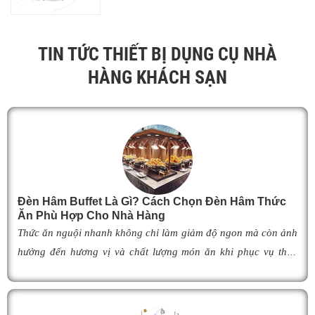
TIN TỨC THIẾT BỊ DỤNG CỤ NHÀ
HÀNG KHÁCH SẠN
Đèn Hâm Buffet Là Gì? Cách Chọn Đèn Hâm Thức
Ăn Phù Hợp Cho Nhà Hàng
Thức ăn nguội nhanh không chỉ làm giảm độ ngon mà còn ảnh
hưởng đến hương vị và chất lượng món ăn khi phục vụ thực
khách. Để khắc phục tình trạng này,
đèn hâm buffet
đã trở
thành giải pháp được nhiều nhà hàng, khách sạn và khu nghỉ
dưỡng lựa chọn nhờ khả năng giữ cho món ăn luôn ấm nóng,