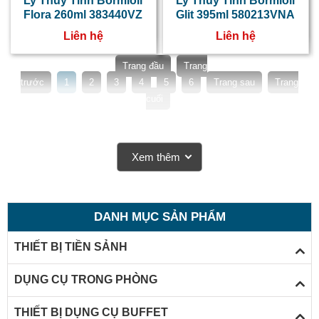
Ly Thủy Tinh Bormioli
Ly Thủy Tinh Bormioli
Flora 260ml 383440VZ
Glit 395ml 580213VNA
Liên hệ
Liên hệ
Trang đầu
Trang
trước
1
2
3
4
5
6
Trang sau
Trang
cuối
Xem thêm
DANH MỤC SẢN PHẨM
THIẾT BỊ TIỀN SẢNH
DỤNG CỤ TRONG PHÒNG
THIẾT BỊ DỤNG CỤ BUFFET