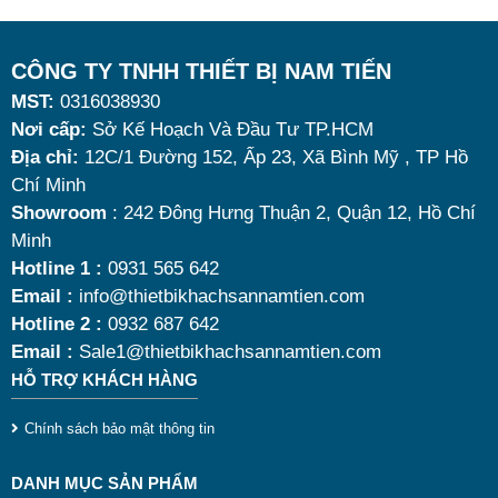
tích vừa đủ cùng kiểu dáng sang trọng.
Tuy nhiên, giữa hàng loạt mẫu mã trên thị trường,
CÔNG TY TNHH THIẾT BỊ NAM TIẾN
MST:
0316038930
đâu là loại phù hợp nhất? Nên chọn nồi hâm buffet
Nơi cấp:
Sở Kế Hoạch Và Đầu Tư TP.HCM
dùng điện hay dùng cồn? Cùng tìm hiểu những tiêu
Địa chỉ:
12C/1 Đường 152, Ấp 23, Xã Bình Mỹ , TP Hồ
chí quan trọng giúp bạn chọn được mẫu
nồi hâm
Chí Minh
nóng thức ăn 9 lít
chất lượng, bền đẹp và tối ưu chi
Showroom
: 242 Đông Hưng Thuận 2, Quận 12, Hồ Chí
Minh
phí nhất hiện nay.
Hotline 1 :
0931 565 642
Email :
info@thietbikhachsannamtien.com
Hotline 2 :
0932 687 642
Email :
Sale1@thietbikhachsannamtien.com
HỖ TRỢ KHÁCH HÀNG
Chính sách bảo mật thông tin
DANH MỤC SẢN PHẨM