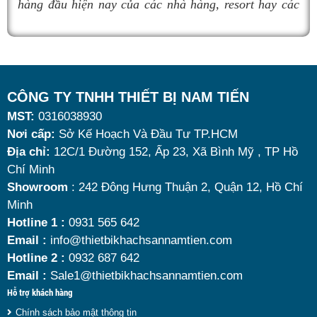
hàng đầu hiện nay của các nhà hàng, resort hay các
quán ăn kinh doanh buffet chuyên nghiệp không chỉ
nhờ khả năng giữ nóng thức ăn hiệu quả với dung
tích vừa đủ cùng kiểu dáng sang trọng.
Tuy nhiên, giữa hàng loạt mẫu mã trên thị trường,
CÔNG TY TNHH THIẾT BỊ NAM TIẾN
MST:
0316038930
đâu là loại phù hợp nhất? Nên chọn nồi hâm buffet
Nơi cấp:
Sở Kế Hoạch Và Đầu Tư TP.HCM
dùng điện hay dùng cồn? Cùng tìm hiểu những tiêu
Địa chỉ:
12C/1 Đường 152, Ấp 23, Xã Bình Mỹ , TP Hồ
chí quan trọng giúp bạn chọn được mẫu
nồi hâm
Chí Minh
nóng thức ăn 9 lít
chất lượng, bền đẹp và tối ưu chi
Showroom
: 242 Đông Hưng Thuận 2, Quận 12, Hồ Chí
Minh
phí nhất hiện nay.
Hotline 1 :
0931 565 642
Email :
info@thietbikhachsannamtien.com
Hotline 2 :
0932 687 642
Email :
Sale1@thietbikhachsannamtien.com
Hỗ trợ khách hàng
Chính sách bảo mật thông tin