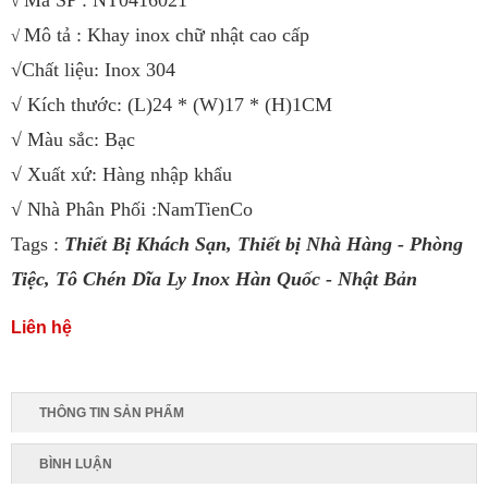
Mã SP : NT0416021
√
Mô tả : Khay inox chữ nhật cao cấp
√
√Chất liệu: Inox 304
√ Kích thước: (L)24 * (W)17 * (H)1CM
√ Màu sắc: Bạc
√ Xuất xứ: Hàng nhập khẩu
√ Nhà Phân Phối :NamTienCo
Tags :
Thiết Bị Khách Sạn
,
Thiết bị Nhà Hàng - Phòng
Tiệc
,
Tô Chén Dĩa Ly Inox Hàn Quốc - Nhật Bản
Liên hệ
THÔNG TIN SẢN PHẨM
BÌNH LUẬN