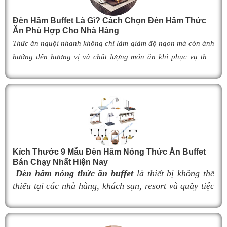
Đèn Hâm Buffet Là Gì? Cách Chọn Đèn Hâm Thức
Ăn Phù Hợp Cho Nhà Hàng
Thức ăn nguội nhanh không chỉ làm giảm độ ngon mà còn ảnh
hưởng đến hương vị và chất lượng món ăn khi phục vụ thực
khách. Để khắc phục tình trạng này,
đèn hâm buffet
đã trở
thành giải pháp được nhiều nhà hàng, khách sạn và khu nghỉ
dưỡng lựa chọn nhờ khả năng giữ cho món ăn luôn ấm nóng,
thơm ngon như vừa mới chế biến. Vậy
đèn hâm buffet
có cấu
tạo như thế nào, hoạt động ra sao và làm thế nào để lựa chọn
được mẫu
đ
èn hâm nóng thức ăn
phù hợp, giúp tối ưu hiệu
Kích Thước 9 Mẫu Đèn Hâm Nóng Thức Ăn Buffet
quả giữ nhiệt cũng như nâng cao tính chuyên nghiệp cho
Bán Chạy Nhất Hiện Nay
không gian buffet? Hãy cùng tìm hiểu ngay trong bài viết dưới
Đèn hâm nóng thức ăn buffet
là thiết bị không thể
đây.
thiếu tại các nhà hàng, khách sạn, resort và quầy tiệc
buffet chuyên nghiệp. Không chỉ giúp duy trì nhiệt độ
món ăn luôn nóng hổi, thơm ngon trong suốt thời gian
phục vụ, đèn hâm buffet còn góp phần nâng cao tính