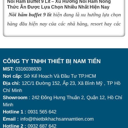
đúng sản phẩm giữ nhiệt tốt, bền đẹp và phù hợp nhu
Nồi Hâm Buffet 9 Lít – Xu Hướng Nồi Hâm Nóng
Thức Ăn Được Lựa Chọn Nhiều Nhất Hiện Nay
cầu sử dụng là vô cùng quan trọng. Dưới đây là
top 9
Nồi hâm buffet 9 lít
hiện đang là xu hướng lựa chọn
nồi hâm buffet
đáng mua nhất hiện nay.
hàng đầu hiện nay của các nhà hàng, resort hay các
quán ăn kinh doanh buffet chuyên nghiệp không chỉ
nhờ khả năng giữ nóng thức ăn hiệu quả với dung
tích vừa đủ cùng kiểu dáng sang trọng.
Tuy nhiên, giữa hàng loạt mẫu mã trên thị trường,
CÔNG TY TNHH THIẾT BỊ NAM TIẾN
MST:
0316038930
đâu là loại phù hợp nhất? Nên chọn nồi hâm buffet
Nơi cấp:
Sở Kế Hoạch Và Đầu Tư TP.HCM
dùng điện hay dùng cồn? Cùng tìm hiểu những tiêu
Địa chỉ:
12C/1 Đường 152, Ấp 23, Xã Bình Mỹ , TP Hồ
chí quan trọng giúp bạn chọn được mẫu
nồi hâm
Chí Minh
nóng thức ăn 9 lít
chất lượng, bền đẹp và tối ưu chi
Showroom
: 242 Đông Hưng Thuận 2, Quận 12, Hồ Chí
Minh
phí nhất hiện nay.
Hotline 1 :
0931 565 642
Email :
info@thietbikhachsannamtien.com
Hotline 2 :
0932 687 642