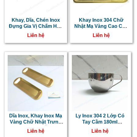
Khay, Dĩa, Chén Inox
Khay Inox 304 Chữ
Đựng Gia Vị Chấm Hàn
Nhật Mạ Vàng Cao Cấp
Quốc 1,2,3,4 Ngăn Vàng
NT0416022
Liên hệ
Liên hệ
Dĩa Inox, Khay Inox Mạ
Ly Inox 304 2 Lớp Có
Vàng Chữ Nhật Trưng
Tay Cầm 180ml
Bày Thức Ăn
NT0416041
Liên hệ
Liên hệ
NT0416065