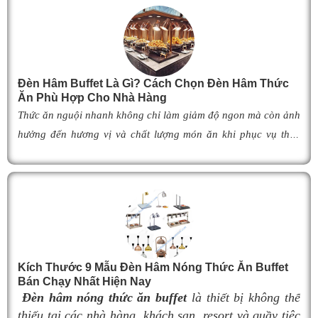
Đèn Hâm Buffet Là Gì? Cách Chọn Đèn Hâm Thức
Ăn Phù Hợp Cho Nhà Hàng
Thức ăn nguội nhanh không chỉ làm giảm độ ngon mà còn ảnh
hưởng đến hương vị và chất lượng món ăn khi phục vụ thực
khách. Để khắc phục tình trạng này,
đèn hâm buffet
đã trở
thành giải pháp được nhiều nhà hàng, khách sạn và khu nghỉ
dưỡng lựa chọn nhờ khả năng giữ cho món ăn luôn ấm nóng,
thơm ngon như vừa mới chế biến. Vậy
đèn hâm buffet
có cấu
tạo như thế nào, hoạt động ra sao và làm thế nào để lựa chọn
được mẫu
đ
èn hâm nóng thức ăn
phù hợp, giúp tối ưu hiệu
Kích Thước 9 Mẫu Đèn Hâm Nóng Thức Ăn Buffet
quả giữ nhiệt cũng như nâng cao tính chuyên nghiệp cho
Bán Chạy Nhất Hiện Nay
không gian buffet? Hãy cùng tìm hiểu ngay trong bài viết dưới
Đèn hâm nóng thức ăn buffet
là thiết bị không thể
đây.
thiếu tại các nhà hàng, khách sạn, resort và quầy tiệc