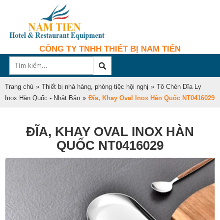
CÔNG TY TNHH THIẾT BỊ NAM TIẾN
Trang chủ
»
Thiết bị nhà hàng, phòng tiệc hội nghị
»
Tô Chén Dĩa Ly
Inox Hàn Quốc - Nhật Bản
»
Đĩa, Khay Oval Inox Hàn Quốc NT0416029
ĐĨA, KHAY OVAL INOX HÀN
QUỐC NT0416029