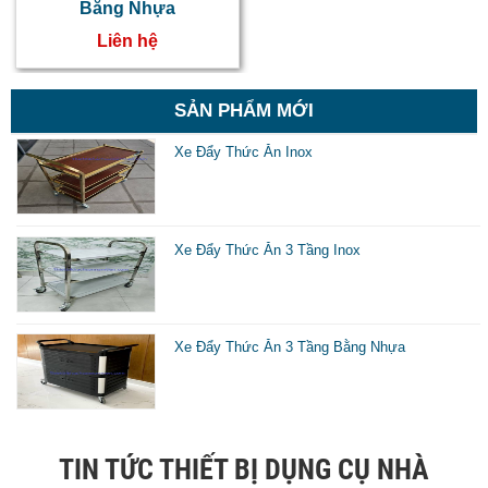
Bằng Nhựa
d
Liên hệ
k
d
SẢN PHẨM MỚI
v
Xe Đẩy Thức Ăn Inox
đ
s
x
Xe Đẩy Thức Ăn 3 Tầng Inox
t
n
c
Xe Đẩy Thức Ăn 3 Tầng Bằng Nhựa
l
k
n
TIN TỨC THIẾT BỊ DỤNG CỤ NHÀ
n