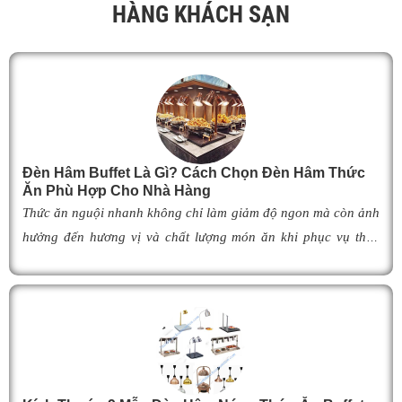
HÀNG KHÁCH SẠN
i
n
g
s
.
d
Đèn Hâm Buffet Là Gì? Cách Chọn Đèn Hâm Thức
Ăn Phù Hợp Cho Nhà Hàng
đ
Thức ăn nguội nhanh không chỉ làm giảm độ ngon mà còn ảnh
v
hưởng đến hương vị và chất lượng món ăn khi phục vụ thực
c
khách. Để khắc phục tình trạng này,
đèn hâm buffet
đã trở
v
thành giải pháp được nhiều nhà hàng, khách sạn và khu nghỉ
dưỡng lựa chọn nhờ khả năng giữ cho món ăn luôn ấm nóng,
p
thơm ngon như vừa mới chế biến. Vậy
đèn hâm buffet
có cấu
v
tạo như thế nào, hoạt động ra sao và làm thế nào để lựa chọn
t
được mẫu
đ
èn hâm nóng thức ăn
phù hợp, giúp tối ưu hiệu
ă