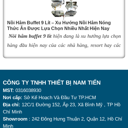
nhanh nguội, làm giảm hương vị món ăn và ảnh
hưởng đến trải nghiệm khách hàng. Vì vậy, việc chọn
t
đúng sản phẩm giữ nhiệt tốt, bền đẹp và phù hợp nhu
Nồi Hâm Buffet 9 Lít – Xu Hướng Nồi Hâm Nóng
n
Thức Ăn Được Lựa Chọn Nhiều Nhất Hiện Nay
cầu sử dụng là vô cùng quan trọng. Dưới đây là
top 9
Nồi hâm buffet 9 lít
hiện đang là xu hướng lựa chọn
x
nồi hâm buffet
đáng mua nhất hiện nay.
hàng đầu hiện nay của các nhà hàng, resort hay các
đ
quán ăn kinh doanh buffet chuyên nghiệp không chỉ
t
nhờ khả năng giữ nóng thức ăn hiệu quả với dung
ă
tích vừa đủ cùng kiểu dáng sang trọng.
l
Tuy nhiên, giữa hàng loạt mẫu mã trên thị trường,
v
CÔNG TY TNHH THIẾT BỊ NAM TIẾN
MST:
0316038930
đâu là loại phù hợp nhất? Nên chọn nồi hâm buffet
d
Nơi cấp:
Sở Kế Hoạch Và Đầu Tư TP.HCM
dùng điện hay dùng cồn? Cùng tìm hiểu những tiêu
c
Địa chỉ:
12C/1 Đường 152, Ấp 23, Xã Bình Mỹ , TP Hồ
chí quan trọng giúp bạn chọn được mẫu
nồi hâm
t
Chí Minh
nóng thức ăn 9 lít
chất lượng, bền đẹp và tối ưu chi
v
Showroom
: 242 Đông Hưng Thuận 2, Quận 12, Hồ Chí
Minh
phí nhất hiện nay.
k