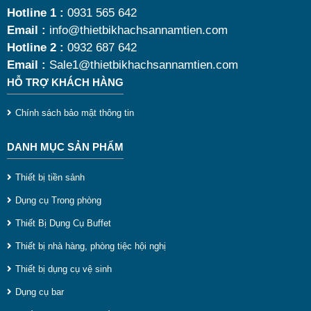
Hotline 1 :
0931 565 642
t
Email :
info@thietbikhachsannamtien.com
t
Hotline 2 :
0932 687 642
Email :
Sale1@thietbikhachsannamtien.com
t
HỖ TRỢ KHÁCH HÀNG
m
n
Chính sách bảo mật thông tin
h
DANH MỤC SẢN PHẨM
c
k
Thiết bị tiền sảnh
c
Dụng cụ Trong phòng
m
Thiết Bị Dụng Cụ Buffet
t
Thiết bị nhà hàng, phòng tiệc hội nghị
s
Thiết bị dụng cụ vệ sinh
t
Dụng cụ bar
d