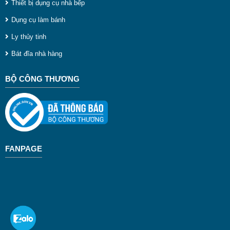
Thiết bị dụng cụ nhà bếp
n
Dụng cụ làm bánh
c
Ly thủy tinh
t
Bát đĩa nhà hàng
c
BỘ CÔNG THƯƠNG
v
p
v
t
ă
FANPAGE
c
g
p
n