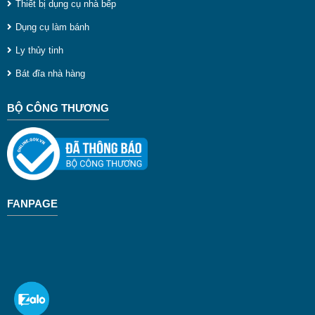
Thiết bị dụng cụ nhà bếp
n
Dụng cụ làm bánh
c
Ly thủy tinh
t
Bát đĩa nhà hàng
c
BỘ CÔNG THƯƠNG
v
p
v
t
ă
FANPAGE
c
g
p
n