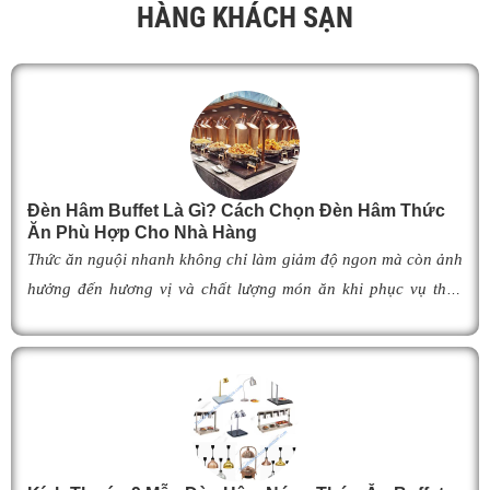
HÀNG KHÁCH SẠN
i
n
g
s
.
d
Đèn Hâm Buffet Là Gì? Cách Chọn Đèn Hâm Thức
Ăn Phù Hợp Cho Nhà Hàng
đ
Thức ăn nguội nhanh không chỉ làm giảm độ ngon mà còn ảnh
v
hưởng đến hương vị và chất lượng món ăn khi phục vụ thực
c
khách. Để khắc phục tình trạng này,
đèn hâm buffet
đã trở
v
thành giải pháp được nhiều nhà hàng, khách sạn và khu nghỉ
dưỡng lựa chọn nhờ khả năng giữ cho món ăn luôn ấm nóng,
p
thơm ngon như vừa mới chế biến. Vậy
đèn hâm buffet
có cấu
v
tạo như thế nào, hoạt động ra sao và làm thế nào để lựa chọn
t
được mẫu
đ
èn hâm nóng thức ăn
phù hợp, giúp tối ưu hiệu
ă