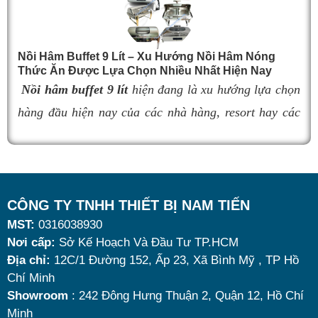
nhanh nguội, làm giảm hương vị món ăn và ảnh
hưởng đến trải nghiệm khách hàng. Vì vậy, việc chọn
t
đúng sản phẩm giữ nhiệt tốt, bền đẹp và phù hợp nhu
Nồi Hâm Buffet 9 Lít – Xu Hướng Nồi Hâm Nóng
n
Thức Ăn Được Lựa Chọn Nhiều Nhất Hiện Nay
cầu sử dụng là vô cùng quan trọng. Dưới đây là
top 9
Nồi hâm buffet 9 lít
hiện đang là xu hướng lựa chọn
x
nồi hâm buffet
đáng mua nhất hiện nay.
hàng đầu hiện nay của các nhà hàng, resort hay các
đ
quán ăn kinh doanh buffet chuyên nghiệp không chỉ
t
nhờ khả năng giữ nóng thức ăn hiệu quả với dung
ă
tích vừa đủ cùng kiểu dáng sang trọng.
l
Tuy nhiên, giữa hàng loạt mẫu mã trên thị trường,
v
CÔNG TY TNHH THIẾT BỊ NAM TIẾN
MST:
0316038930
đâu là loại phù hợp nhất? Nên chọn nồi hâm buffet
d
Nơi cấp:
Sở Kế Hoạch Và Đầu Tư TP.HCM
dùng điện hay dùng cồn? Cùng tìm hiểu những tiêu
c
Địa chỉ:
12C/1 Đường 152, Ấp 23, Xã Bình Mỹ , TP Hồ
chí quan trọng giúp bạn chọn được mẫu
nồi hâm
t
Chí Minh
nóng thức ăn 9 lít
chất lượng, bền đẹp và tối ưu chi
v
Showroom
: 242 Đông Hưng Thuận 2, Quận 12, Hồ Chí
Minh
phí nhất hiện nay.
k