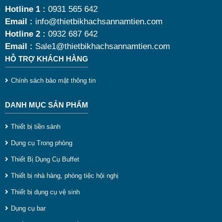
Hotline 1 :
0931 565 642
t
Email :
info@thietbikhachsannamtien.com
t
Hotline 2 :
0932 687 642
Email :
Sale1@thietbikhachsannamtien.com
t
HỖ TRỢ KHÁCH HÀNG
m
n
Chính sách bảo mật thông tin
h
DANH MỤC SẢN PHẨM
c
k
Thiết bị tiền sảnh
c
Dụng cụ Trong phòng
m
Thiết Bị Dụng Cụ Buffet
t
Thiết bị nhà hàng, phòng tiệc hội nghị
s
Thiết bị dụng cụ vệ sinh
t
Dụng cụ bar
d