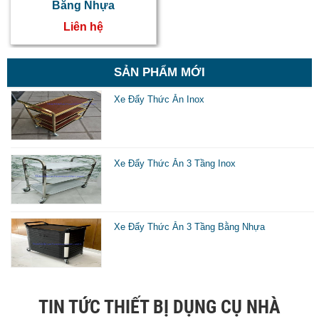
Bằng Nhựa
d
Liên hệ
k
d
SẢN PHẨM MỚI
v
Xe Đẩy Thức Ăn Inox
đ
s
x
Xe Đẩy Thức Ăn 3 Tầng Inox
t
n
c
Xe Đẩy Thức Ăn 3 Tầng Bằng Nhựa
l
k
n
TIN TỨC THIẾT BỊ DỤNG CỤ NHÀ
n