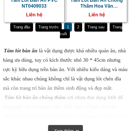
Tấm Lót Bàn Ăn PVC
Tấm Lót Bàn Ăn Chống
NT0409033
Thấm Hoa Văn
NT0409032
Liên hệ
Liên hệ
Trang đầu
Trang trước
1
2
Trang sau
Trang
cuối
Tấm lót bàn ăn
là vật dụng được khá nhiều quán ăn, nhà
hàng ưa dùng, tuy có kích thước nhỏ 30 * 45cm nhưng
cực kỳ hữu dụng trên bàn ăn. Với nhiều kiểu dáng và màu
sắc khác nhau chúng không chỉ là vật dụng lót chén dĩa
mà còn trang trí bàn ăn thêm sinh động và đẹp mắt.
Tấm lót bàn ăn chống thấm
sợi nhựa đan dạng lưới dể
dàng giặt rửa và nhanh khô. Với thiết kế hiện đại sản
phẩm giúp trang trí bàn ăn thêm sang trọng, cho bữa cơm
gia đình thêm ấm cúng và vun đầy.
Xem thêm