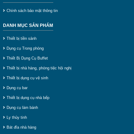
vực cung cấp và phân phối các dụng cụ nhà hàng khách
Chính sách bảo mật thông tin
sạn trong đó có tấm lót bàn ăn chông thấm. Với hơn 100
DANH MỤC SẢN PHẨM
mẫu tấm lót placemat khác nhau quý khách có thể thoải
mái lựa chọn những mẫu có gam màu phù hợp với không
Thiết bị tiền sảnh
gian bàn ăn của gia đình mình nhất.
Dụng cụ Trong phòng
Tấm lót bàn ăn
luôn có sẵn tại kho với số lượng lớn đáp
Thiết Bị Dụng Cụ Buffet
ứng được mọi đơn hàng của quý khách
Thiết bị nhà hàng, phòng tiệc hội nghị
Miễn phí giao hàng nội thành HCM cho đơn hàng trên
Thiết bị dụng cụ vệ sinh
700k
Dụng cụ bar
Thiết bị dụng cụ nhà bếp
Dụng cụ làm bánh
Ly thủy tinh
Bát đĩa nhà hàng