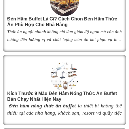
- Có độ bền cực cao, có thể sử dụng liên tục vài năm mà
không bị phai màu và mục nát
Đèn Hâm Buffet Là Gì? Cách Chọn Đèn Hâm Thức
-
Tấm lót bàn ăn đẹp
chuẩn 5 sao cho nhà hàng và khách
Ăn Phù Hợp Cho Nhà Hàng
sạn
Thức ăn nguội nhanh không chỉ làm giảm độ ngon mà còn ảnh
hưởng đến hương vị và chất lượng món ăn khi phục vụ thực
- Ta có thể cắt đôi tấm lót ra mà không sợ bung sợi hay
khách. Để khắc phục tình trạng này,
đèn hâm buffet
đã trở
tuột mí
thành giải pháp được nhiều nhà hàng, khách sạn và khu nghỉ
dưỡng lựa chọn nhờ khả năng giữ cho món ăn luôn ấm nóng,
thơm ngon như vừa mới chế biến. Vậy
đèn hâm buffet
có cấu
tạo như thế nào, hoạt động ra sao và làm thế nào để lựa chọn
được mẫu
đ
èn hâm nóng thức ăn
phù hợp, giúp tối ưu hiệu
Kích Thước 9 Mẫu Đèn Hâm Nóng Thức Ăn Buffet
quả giữ nhiệt cũng như nâng cao tính chuyên nghiệp cho
Bán Chạy Nhất Hiện Nay
không gian buffet? Hãy cùng tìm hiểu ngay trong bài viết dưới
Đèn hâm nóng thức ăn buffet
là thiết bị không thể
đây.
thiếu tại các nhà hàng, khách sạn, resort và quầy tiệc
buffet chuyên nghiệp. Không chỉ giúp duy trì nhiệt độ
món ăn luôn nóng hổi, thơm ngon trong suốt thời gian