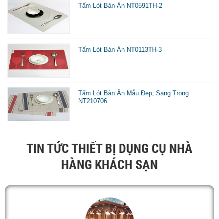
Tấm Lót Bàn Ăn NT0591TH-2
Tấm Lót Bàn Ăn NT0113TH-3
Tấm Lót Bàn Ăn Mẫu Đẹp, Sang Trọng
NT210706
Tấm lót bàn ăn chống thấm
TIN TỨC THIẾT BỊ DỤNG CỤ NHÀ
Những ưu điểm nổi bậc của tấm lót bàn ăn
HÀNG KHÁCH SẠN
- Có trên 100 màu sắc và hoa văn khác nhau phù hợp với
mọi không gian và bàn tiệc khác nhau
- Với chất liệu nhựa nên dễ dàng vệ sinh lau chùi hay giặt
rửa và mau khô