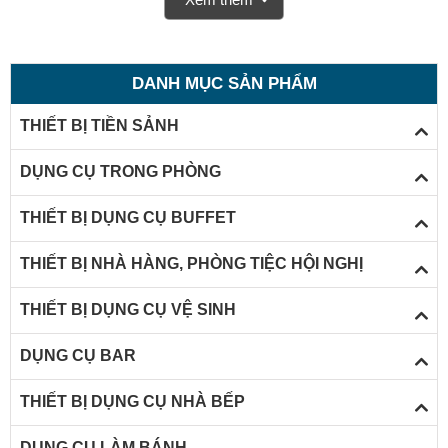
DANH MỤC SẢN PHẨM
THIẾT BỊ TIỀN SẢNH
DỤNG CỤ TRONG PHÒNG
THIẾT BỊ DỤNG CỤ BUFFET
THIẾT BỊ NHÀ HÀNG, PHÒNG TIỆC HỘI NGHỊ
THIẾT BỊ DỤNG CỤ VỆ SINH
DỤNG CỤ BAR
THIẾT BỊ DỤNG CỤ NHÀ BẾP
Tấm lót bàn ăn cao cấp
DỤNG CỤ LÀM BÁNH