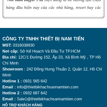
nồi hâm buffet
đáng mua nhất hiện nay.
hàng đầu hiện nay của các nhà hàng, resort hay các
quán ăn kinh doanh buffet chuyên nghiệp không chỉ
nhờ khả năng giữ nóng thức ăn hiệu quả với dung
tích vừa đủ cùng kiểu dáng sang trọng.
Tuy nhiên, giữa hàng loạt mẫu mã trên thị trường,
CÔNG TY TNHH THIẾT BỊ NAM TIẾN
MST:
0316038930
đâu là loại phù hợp nhất? Nên chọn nồi hâm buffet
Nơi cấp:
Sở Kế Hoạch Và Đầu Tư TP.HCM
dùng điện hay dùng cồn? Cùng tìm hiểu những tiêu
Địa chỉ:
12C/1 Đường 152, Ấp 23, Xã Bình Mỹ , TP Hồ
chí quan trọng giúp bạn chọn được mẫu
nồi hâm
Chí Minh
nóng thức ăn 9 lít
chất lượng, bền đẹp và tối ưu chi
Showroom
: 242 Đông Hưng Thuận 2, Quận 12, Hồ Chí
Minh
Tấm lót bàn ăn đẹp
phí nhất hiện nay.
Hotline 1 :
0931 565 642
Địa chỉ bán tấm tót bàn ăn uy tín chất lượng
Email :
info@thietbikhachsannamtien.com
Thiết bị khách sạn Nam Tiến
là đơn vị chuyên cung cấp
Hotline 2 :
0932 687 642
Email :
Sale1@thietbikhachsannamtien.com
và phân phối dụng cụ nhà hàng khách sạn uy tín và chất
HỖ TRỢ KHÁCH HÀNG
lượng bậc nhất Hồ Chí Minh. Với nhiều năm trong lĩnh