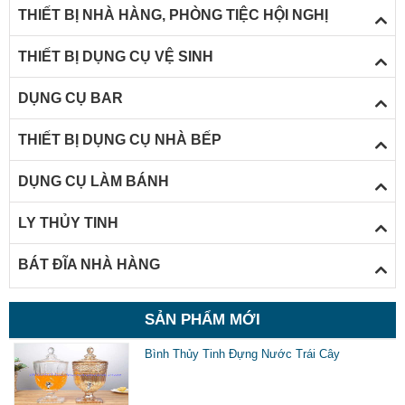
THIẾT BỊ NHÀ HÀNG, PHÒNG TIỆC HỘI NGHỊ
THIẾT BỊ DỤNG CỤ VỆ SINH
DỤNG CỤ BAR
THIẾT BỊ DỤNG CỤ NHÀ BẾP
DỤNG CỤ LÀM BÁNH
LY THỦY TINH
BÁT ĐĨA NHÀ HÀNG
SẢN PHẨM MỚI
Bình Thủy Tinh Đựng Nước Trái Cây