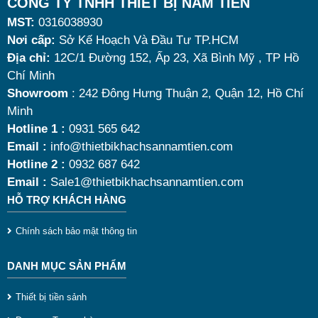
Tuy nhiên, giữa hàng loạt mẫu mã trên thị trường,
CÔNG TY TNHH THIẾT BỊ NAM TIẾN
MST:
0316038930
đâu là loại phù hợp nhất? Nên chọn nồi hâm buffet
Nơi cấp:
Sở Kế Hoạch Và Đầu Tư TP.HCM
dùng điện hay dùng cồn? Cùng tìm hiểu những tiêu
Địa chỉ:
12C/1 Đường 152, Ấp 23, Xã Bình Mỹ , TP Hồ
chí quan trọng giúp bạn chọn được mẫu
nồi hâm
Chí Minh
nóng thức ăn 9 lít
chất lượng, bền đẹp và tối ưu chi
Showroom
: 242 Đông Hưng Thuận 2, Quận 12, Hồ Chí
Minh
phí nhất hiện nay.
Hotline 1 :
0931 565 642
Email :
info@thietbikhachsannamtien.com
Hotline 2 :
0932 687 642
Email :
Sale1@thietbikhachsannamtien.com
HỖ TRỢ KHÁCH HÀNG
Chính sách bảo mật thông tin
DANH MỤC SẢN PHẨM
Thiết bị tiền sảnh