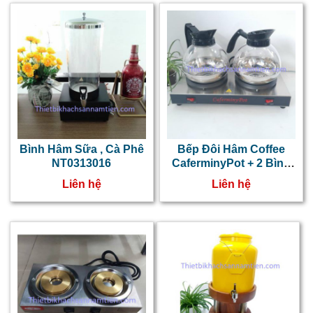
c
p
l
d
b
i
Bình Hâm Sữa , Cà Phê
Bếp Đôi Hâm Coffee
đ
NT0313016
CaferminyPot + 2 Bình
NT0313015
c
Liên hệ
Liên hệ
c
c
v
b
n