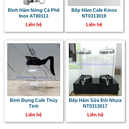
đ
ư
Bình Hâm Nóng Cà Phê
Bếp Hâm Cafe Kinox
Inox AT80113
NT0313019
c
Liên hệ
Liên hệ
b
c
n
g
d
s
d
v
Bình Đựng Cafe Thủy
Bếp Hâm Sữa Đôi Nhựa
s
Tinh
NT0313017
t
Liên hệ
Liên hệ
B