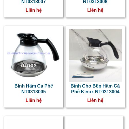
n
NT0313007
NT0313008
s
Liên hệ
Liên hệ
h
t
t
ý
m
b
Bình Hâm Cà Phê
Bình Cho Bếp Hâm Cà
NT0313005
Phê Kinox NT0313004
t
Liên hệ
Liên hệ
c
p
i