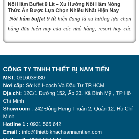
đúng sản phẩm giữ nhiệt tốt, bền đẹp và phù hợp nhu
Nồi Hâm Buffet 9 Lít – Xu Hướng Nồi Hâm Nóng
s
Thức Ăn Được Lựa Chọn Nhiều Nhất Hiện Nay
cầu sử dụng là vô cùng quan trọng. Dưới đây là
top 9
đ
Nồi hâm buffet 9 lít
hiện đang là xu hướng lựa chọn
nồi hâm buffet
đáng mua nhất hiện nay.
đ
hàng đầu hiện nay của các nhà hàng, resort hay các
b
quán ăn kinh doanh buffet chuyên nghiệp không chỉ
b
nhờ khả năng giữ nóng thức ăn hiệu quả với dung
-
tích vừa đủ cùng kiểu dáng sang trọng.
D
Tuy nhiên, giữa hàng loạt mẫu mã trên thị trường,
CÔNG TY TNHH THIẾT BỊ NAM TIẾN
b
MST:
0316038930
đâu là loại phù hợp nhất? Nên chọn nồi hâm buffet
Nơi cấp:
Sở Kế Hoạch Và Đầu Tư TP.HCM
c
dùng điện hay dùng cồn? Cùng tìm hiểu những tiêu
Địa chỉ:
12C/1 Đường 152, Ấp 23, Xã Bình Mỹ , TP Hồ
c
chí quan trọng giúp bạn chọn được mẫu
nồi hâm
Chí Minh
t
nóng thức ăn 9 lít
chất lượng, bền đẹp và tối ưu chi
Showroom
: 242 Đông Hưng Thuận 2, Quận 12, Hồ Chí
Minh
b
phí nhất hiện nay.
Hotline 1 :
0931 565 642
l
Email :
info@thietbikhachsannamtien.com
v