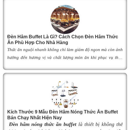
v
2
b
r
Đèn Hâm Buffet Là Gì? Cách Chọn Đèn Hâm Thức
Ăn Phù Hợp Cho Nhà Hàng
-
Thức ăn nguội nhanh không chỉ làm giảm độ ngon mà còn ảnh
B
hưởng đến hương vị và chất lượng món ăn khi phục vụ thực
đ
khách. Để khắc phục tình trạng này,
đèn hâm buffet
đã trở
đ
thành giải pháp được nhiều nhà hàng, khách sạn và khu nghỉ
dưỡng lựa chọn nhờ khả năng giữ cho món ăn luôn ấm nóng,
v
thơm ngon như vừa mới chế biến. Vậy
đèn hâm buffet
có cấu
t
tạo như thế nào, hoạt động ra sao và làm thế nào để lựa chọn
c
được mẫu
đ
èn hâm nóng thức ăn
phù hợp, giúp tối ưu hiệu
đ
Kích Thước 9 Mẫu Đèn Hâm Nóng Thức Ăn Buffet
quả giữ nhiệt cũng như nâng cao tính chuyên nghiệp cho
Bán Chạy Nhất Hiện Nay
g
không gian buffet? Hãy cùng tìm hiểu ngay trong bài viết dưới
Đèn hâm nóng thức ăn buffet
là thiết bị không thể
n
đây.