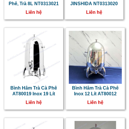
đ
Phê, Trà 8L NT0313021
JINSHIDA NT0313020
t
Liên hệ
Liên hệ
t
đ
l
n
b
t
b
s
Bình Hâm Trà Cà Phê
Bình Hâm Trà Cà Phê
c
AT80019 Inox 19 Lít
Inox 12 Lít AT80012
2
Liên hệ
Liên hệ
b
i