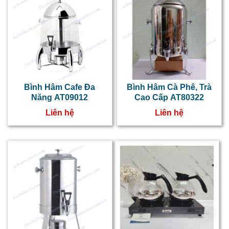
n
d
t
t
1
lí
Bình Hâm Cafe Đa
Bình Hâm Cà Phê, Trà
Năng AT09012
Cao Cấp AT80322
đ
Liên hệ
Liên hệ
1
lí
B
c
n
r