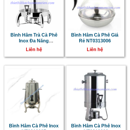
v
v
b
l
Bình Hâm Trà Cà Phê
Bình Hâm Cà Phê Giá
v
Inox Đa Năng
Rẻ NT0313006
NT0313009
Liên hệ
Liên hệ
n
c
p
c
t
c
t
Bình Hâm Cà Phê Inox
Bình Hâm Cà Phê Inox