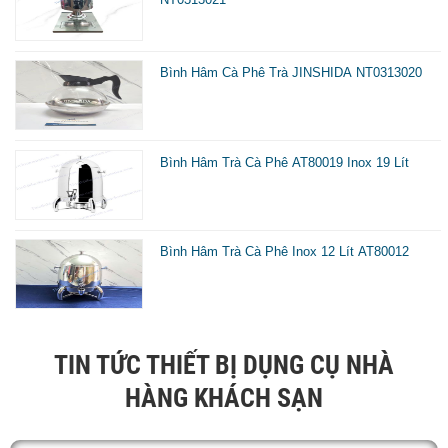
s
d
Bình Hâm Cà Phê Trà JINSHIDA NT0313020
c
c
n
Bình Hâm Trà Cà Phê AT80019 Inox 19 Lít
!
Đ
v
Bình Hâm Trà Cà Phê Inox 12 Lít AT80012
b
c
TIN TỨC THIẾT BỊ DỤNG CỤ NHÀ
p
HÀNG KHÁCH SẠN
đ