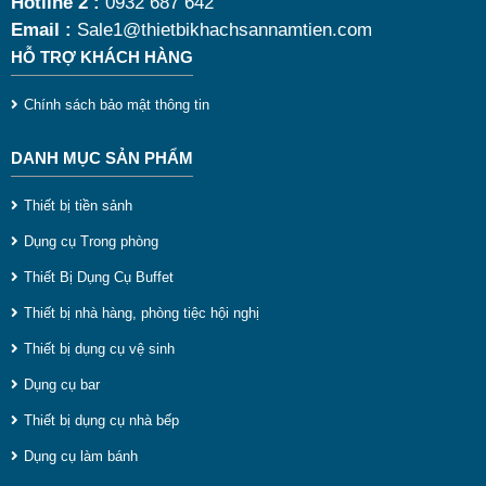
Hotline 2 :
0932 687 642
đ
Email :
Sale1@thietbikhachsannamtien.com
HỖ TRỢ KHÁCH HÀNG
t
v
Chính sách bảo mật thông tin
2
DANH MỤC SẢN PHẨM
p
l
Thiết bị tiền sảnh
b
Dụng cụ Trong phòng
b
Thiết Bị Dụng Cụ Buffet
đ
Thiết bị nhà hàng, phòng tiệc hội nghị
n
Thiết bị dụng cụ vệ sinh
d
Dụng cụ bar
-
Thiết bị dụng cụ nhà bếp
L
Dụng cụ làm bánh
ý