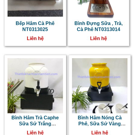
t
d
t
Bếp Hâm Cà Phê
Bình Đựng Sữa , Trà,
NT0313025
Cà Phê NT0313014
l
Liên hệ
Liên hệ
c
s
c
t
1
lí
đ
1
lí
Bình Hâm Trà Caphe
Bình Hâm Nóng Cà
Sữa Sứ Trắng
Phê, Sữa Sứ Vàng
D
NT0313013
NT0313012
Liên hệ
Liên hệ