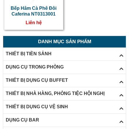
C
Bếp Hâm Cà Phê Đôi
Caferina NT0313001
s
Liên hệ
d
b
DANH MỤC SẢN PHẨM
c
THIẾT BỊ TIỀN SẢNH
p
DỤNG CỤ TRONG PHÒNG
h
b
THIẾT BỊ DỤNG CỤ BUFFET
THIẾT BỊ NHÀ HÀNG, PHÒNG TIỆC HỘI NGHỊ
c
THIẾT BỊ DỤNG CỤ VỆ SINH
p
c
DỤNG CỤ BAR
k