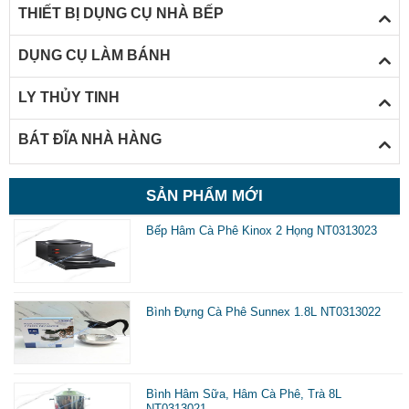
THIẾT BỊ DỤNG CỤ NHÀ BẾP
đ
g
DỤNG CỤ LÀM BÁNH
v
LY THỦY TINH
d
d
BÁT ĐĨA NHÀ HÀNG
s
SẢN PHẨM MỚI
d
C
Bếp Hâm Cà Phê Kinox 2 Họng NT0313023
t
c
n
Bình Đựng Cà Phê Sunnex 1.8L NT0313022
t
h
Bình Hâm Sữa, Hâm Cà Phê, Trà 8L
c
NT0313021