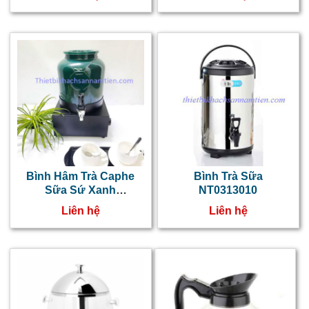
c
b
s
c
b
c
m
k
Bình Hâm Trà Caphe
Bình Trà Sữa
m
Sữa Sứ Xanh
NT0313010
NT0313011
Liên hệ
Liên hệ
c
c
đ
c