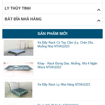
v
LY THỦY TINH
c
l
BÁT ĐĨA NHÀ HÀNG
l
b
SẢN PHẨM MỚI
t
Xe Đẩy Rack Có Tay Cầm (Ly, Chén Dĩa,
Muỗng Nĩa) NT0411023
c
n
d
Khay - Rack Đựng Dao, Muỗng, Nĩa 4 Ngăn
Nhựa NT0411022
d
l
n
Xe Đẩy Rack Ly Nhà Hàng NT0411021
c
d