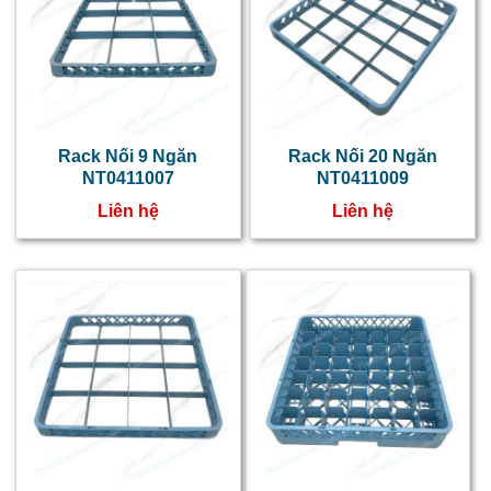
n
v
t
n
h
Rack Nối 9 Ngăn
Rack Nối 20 Ngăn
NT0411007
NT0411009
đ
Liên hệ
Liên hệ
r
n
t
g
t
q
t
v