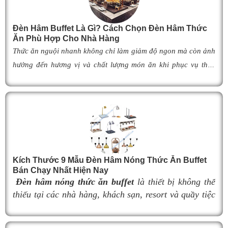
R
Đèn Hâm Buffet Là Gì? Cách Chọn Đèn Hâm Thức
Ăn Phù Hợp Cho Nhà Hàng
l
Thức ăn nguội nhanh không chỉ làm giảm độ ngon mà còn ảnh
r
hưởng đến hương vị và chất lượng món ăn khi phục vụ thực
c
khách. Để khắc phục tình trạng này,
đèn hâm buffet
đã trở
thành giải pháp được nhiều nhà hàng, khách sạn và khu nghỉ
d
dưỡng lựa chọn nhờ khả năng giữ cho món ăn luôn ấm nóng,
thơm ngon như vừa mới chế biến. Vậy
đèn hâm buffet
có cấu
l
tạo như thế nào, hoạt động ra sao và làm thế nào để lựa chọn
được mẫu
đ
èn hâm nóng thức ăn
phù hợp, giúp tối ưu hiệu
Kích Thước 9 Mẫu Đèn Hâm Nóng Thức Ăn Buffet
quả giữ nhiệt cũng như nâng cao tính chuyên nghiệp cho
Bán Chạy Nhất Hiện Nay
không gian buffet? Hãy cùng tìm hiểu ngay trong bài viết dưới
Đèn hâm nóng thức ăn buffet
là thiết bị không thể
đây.
thiếu tại các nhà hàng, khách sạn, resort và quầy tiệc
buffet chuyên nghiệp. Không chỉ giúp duy trì nhiệt độ
món ăn luôn nóng hổi, thơm ngon trong suốt thời gian