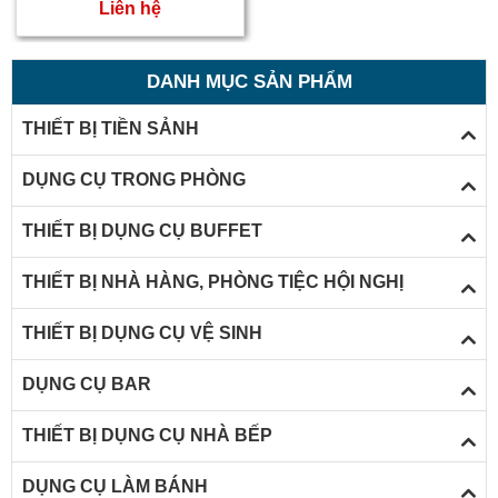
t
Liên hệ
c
c
DANH MỤC SẢN PHẨM
c
THIẾT BỊ TIỀN SẢNH
x
DỤNG CỤ TRONG PHÒNG
đ
r
THIẾT BỊ DỤNG CỤ BUFFET
l
THIẾT BỊ NHÀ HÀNG, PHÒNG TIỆC HỘI NGHỊ
l
s
THIẾT BỊ DỤNG CỤ VỆ SINH
p
DỤNG CỤ BAR
g
c
THIẾT BỊ DỤNG CỤ NHÀ BẾP
t
DỤNG CỤ LÀM BÁNH