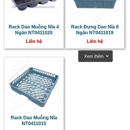
l
n
g
Rack Dao Muỗng Nĩa 4
Rack Đựng Dao Nĩa 8
t
Ngăn NT0411020
Ngăn NT0411019
k
Liên hệ
Liên hệ
đ
Xem thêm
k
g
c
g
B
c
đ
Rack Dao Muỗng Nĩa
c
NT0411015