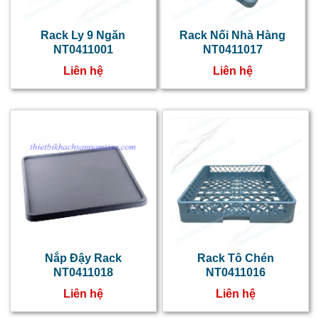
t
b
Rack Ly 9 Ngăn
Rack Nối Nhà Hàng
NT0411001
NT0411017
c
Liên hệ
Liên hệ
c
t
m
r
m
l
v
đ
Đ
Nắp Đậy Rack
Rack Tô Chén
NT0411018
NT0411016
t
Liên hệ
Liên hệ
s