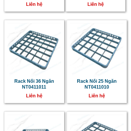
t
Liên hệ
Liên hệ
b
k
n
h
n
R
đ
l
Rack Nối 36 Ngăn
Rack Nối 25 Ngăn
c
NT0411011
NT0411010
g
Liên hệ
Liên hệ
c
b
p