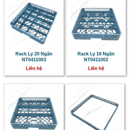
m
r
c
r
l
n
Rack Ly 20 Ngăn
Rack Ly 16 Ngăn
r
NT0411003
NT0411002
l
Liên hệ
Liên hệ
n
h
r
d
l
c