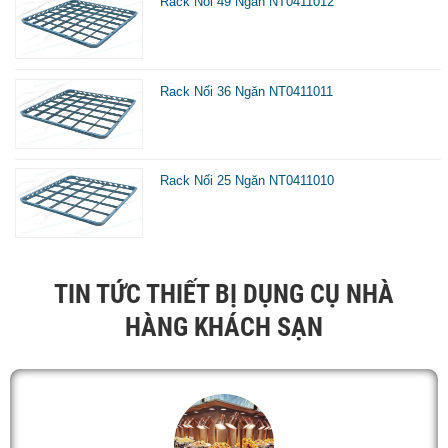
Rack Nối 49 Ngăn NT0411012
d
Rack Nối 36 Ngăn NT0411011
Rack Nối 25 Ngăn NT0411010
TIN TỨC THIẾT BỊ DỤNG CỤ NHÀ
HÀNG KHÁCH SẠN