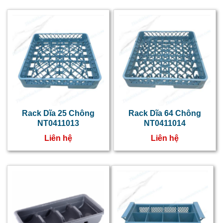
k
v
s
x
c
t
g
Rack Dĩa 25 Chông
Rack Dĩa 64 Chông
t
NT0411013
NT0411014
r
Liên hệ
Liên hệ
n
c
n
c
l