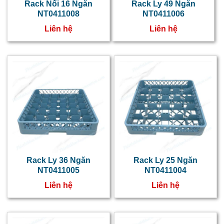
s
Rack Nối 16 Ngăn
Rack Ly 49 Ngăn
NT0411008
NT0411006
c
Liên hệ
Liên hệ
n
b
q
H
n
t
c
n
Rack Ly 36 Ngăn
Rack Ly 25 Ngăn
h
NT0411005
NT0411004
đ
Liên hệ
Liên hệ
s
c