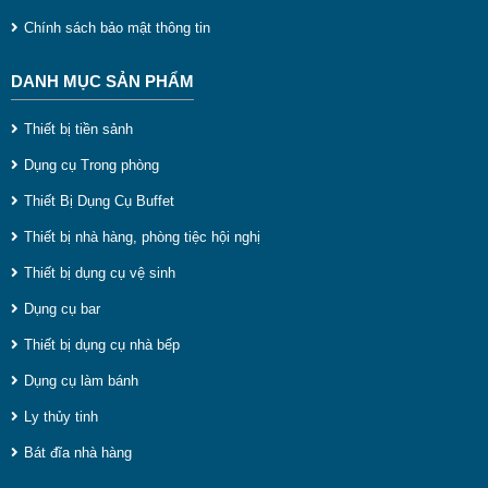
c
Chính sách bảo mật thông tin
n
DANH MỤC SẢN PHẨM
h
q
Thiết bị tiền sảnh
ă
Dụng cụ Trong phòng
C
Thiết Bị Dụng Cụ Buffet
g
Thiết bị nhà hàng, phòng tiệc hội nghị
c
Thiết bị dụng cụ vệ sinh
l
Dụng cụ bar
c
Thiết bị dụng cụ nhà bếp
h
Dụng cụ làm bánh
d
Ly thủy tinh
m
Bát đĩa nhà hàng
n