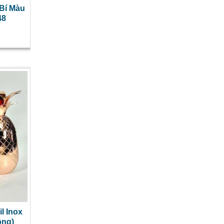
 Bí Màu
48
l Inox
ồng)