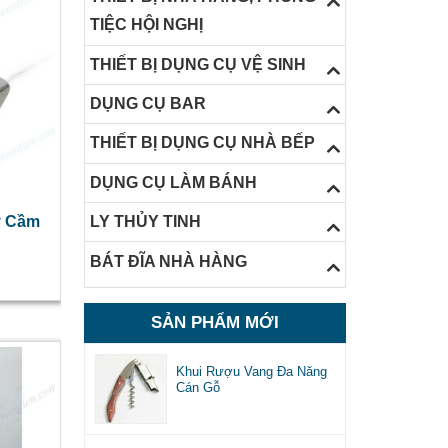
TIỆC HỘI NGHỊ
THIẾT BỊ DỤNG CỤ VỆ SINH
DỤNG CỤ BAR
THIẾT BỊ DỤNG CỤ NHÀ BẾP
DỤNG CỤ LÀM BÁNH
y Cầm
LY THỦY TINH
BÁT ĐĨA NHÀ HÀNG
SẢN PHẨM MỚI
Khui Rượu Vang Đa Năng
Cán Gỗ