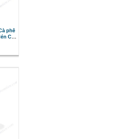
Cà phê
Nén Cà