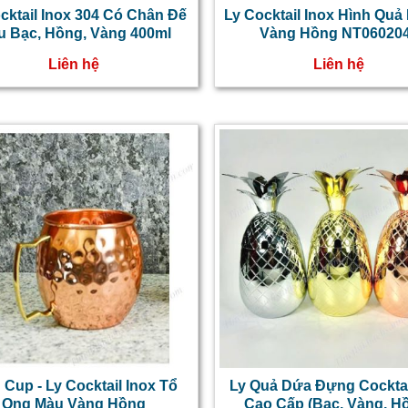
cktail Inox 304 Có Chân Đế
Ly Cocktail Inox Hình Quả
u Bạc, Hồng, Vàng 400ml
Vàng Hồng NT06020
Liên hệ
Liên hệ
Cup - Ly Cocktail Inox Tổ
Ly Quả Dứa Đựng Cocktai
Ong Màu Vàng Hồng
Cao Cấp (Bạc, Vàng, H