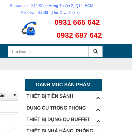
Showroom : 242 Đông Hưng Thuận 2, Q12, HCM
Mở cửa : 8h-19h (Thứ 2 → Thứ 7)
0931 565 642
0932 687 642
DANH MỤC SẢN PHẨM
THIẾT BỊ TIỀN SẢNH
DỤNG CỤ TRONG PHÒNG
THIẾT BỊ DỤNG CỤ BUFFET
THIẾT BỊ NHÀ HÀNG, PHÒNG