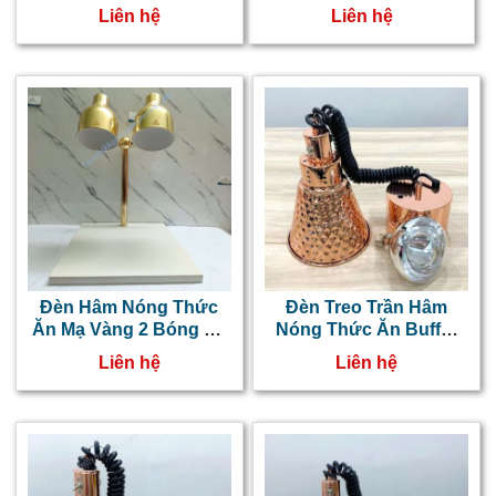
Buffet Inox NT0303057
Đá Đen Chữ Nhật
Liên hệ
Liên hệ
NT0303056
Đèn Hâm Nóng Thức
Đèn Treo Trần Hâm
Ăn Mạ Vàng 2 Bóng Đế
Nóng Thức Ăn Buffet
Đá Trắng Chữ Nhật
Ø19cm NT0303054
Liên hệ
Liên hệ
NT0303055