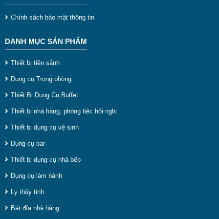
khi cháy bóng rất dễ thay thế.
Chính sách bảo mật thông tin
DANH MỤC SẢN PHẨM
Thiết bị tiền sảnh
Dụng cụ Trong phòng
Thiết Bị Dụng Cụ Buffet
Thiết bị nhà hàng, phòng tiệc hội nghị
Thiết bị dụng cụ vệ sinh
Dụng cụ bar
Thiết bị dụng cụ nhà bếp
Đèn hâm nóng thức ăn buffet dạng treo trần
Dụng cụ làm bánh
Ly thủy tinh
Hướng dẫn sử dụng đèn hâm buffet dạng treo
Bát đĩa nhà hàng
- Nối dây đèn sẵn có vào nguồn điện 220v