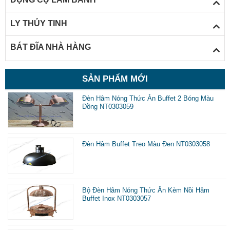
LY THỦY TINH
BÁT ĐĨA NHÀ HÀNG
SẢN PHẨM MỚI
Đèn Hâm Nóng Thức Ăn Buffet 2 Bóng Màu
Đồng NT0303059
Đèn Hâm Buffet Treo Màu Đen NT0303058
Đèn hâm nóng thức ăn buffet giá rẻ Hồ Chí Minh
Bộ Đèn Hâm Nóng Thức Ăn Kèm Nồi Hâm
Buffet Inox NT0303057
II. Phân loại đèn hâm nóng thức ăn buffet
Trên thị trường hiện nay có nhiều loại đèn hâm nóng thức