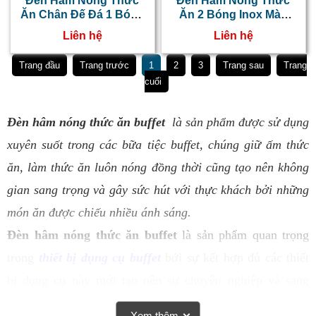
Đèn Hâm Nóng Thức
Đèn Hâm Nóng Thức
Ăn Chân Đế Đá 1 Bóng
Ăn 2 Bóng Inox Màu
NT0303030
Đồng NT0303030
Liên hệ
Liên hệ
Trang đầu
Trang trước
1
2
3
Trang sau
Trang
cuối
Đèn hâm nóng thức ăn buffet
là sản phẩm được sử dụng
xuyên suốt trong các bữa tiệc buffet, chúng giữ ấm thức
ăn, làm thức ăn luôn nóng đồng thời cũng tạo nên không
gian sang trọng và gây sức hút với thực khách bởi những
món ăn được chiếu nhiều ánh sáng.
Đèn hâm nóng thức ăn buffet
là sản phẩm quan trọng
trong
thiết bị dụng cụ buffet
bởi sự kết hợp đủ các thiết
bị dụng cụ này mới tạo nên sự chuyên nghiệp và sang
trọng trong buổi tiệc
Xem thêm