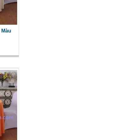
g Màu