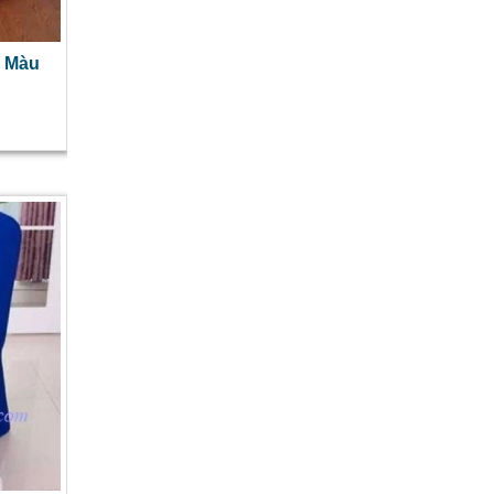
g Màu