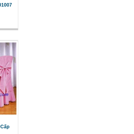
01007
 Cấp