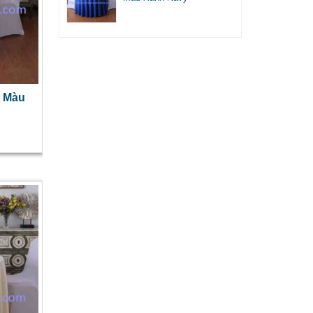
g Màu