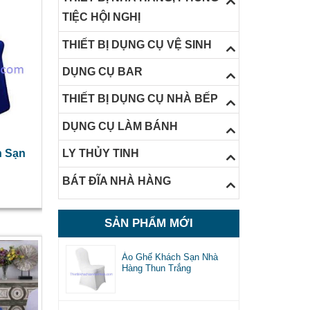
TIỆC HỘI NGHỊ
THIẾT BỊ DỤNG CỤ VỆ SINH
DỤNG CỤ BAR
THIẾT BỊ DỤNG CỤ NHÀ BẾP
DỤNG CỤ LÀM BÁNH
h Sạn
LY THỦY TINH
BÁT ĐĨA NHÀ HÀNG
SẢN PHẨM MỚI
Áo Ghế Khách Sạn Nhà
Hàng Thun Trắng