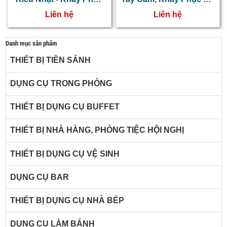
Vụ Chống Trượt
Chống Trượt Cỡ Trung
Liên hệ
Liên hệ
Danh mục sản phẩm
THIẾT BỊ TIỀN SẢNH
DỤNG CỤ TRONG PHÒNG
THIẾT BỊ DỤNG CỤ BUFFET
THIẾT BỊ NHÀ HÀNG, PHÒNG TIỆC HỘI NGHỊ
THIẾT BỊ DỤNG CỤ VỆ SINH
DỤNG CỤ BAR
THIẾT BỊ DỤNG CỤ NHÀ BẾP
DỤNG CỤ LÀM BÁNH