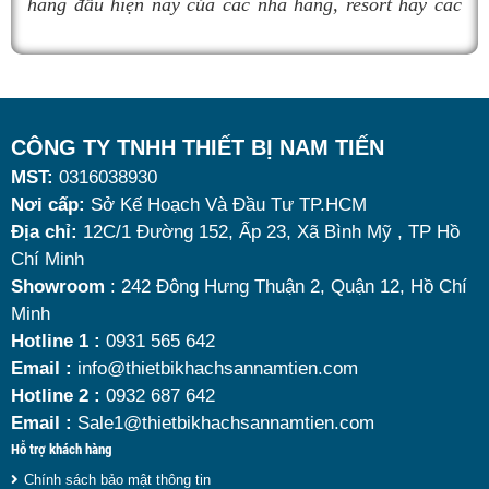
hàng đầu hiện nay của các nhà hàng, resort hay các
quán ăn kinh doanh buffet chuyên nghiệp không chỉ
nhờ khả năng giữ nóng thức ăn hiệu quả với dung
tích vừa đủ cùng kiểu dáng sang trọng.
Tuy nhiên, giữa hàng loạt mẫu mã trên thị trường,
CÔNG TY TNHH THIẾT BỊ NAM TIẾN
MST:
0316038930
đâu là loại phù hợp nhất? Nên chọn nồi hâm buffet
Nơi cấp:
Sở Kế Hoạch Và Đầu Tư TP.HCM
dùng điện hay dùng cồn? Cùng tìm hiểu những tiêu
Địa chỉ:
12C/1 Đường 152, Ấp 23, Xã Bình Mỹ , TP Hồ
chí quan trọng giúp bạn chọn được mẫu
nồi hâm
Chí Minh
nóng thức ăn 9 lít
chất lượng, bền đẹp và tối ưu chi
Showroom
: 242 Đông Hưng Thuận 2, Quận 12, Hồ Chí
Minh
phí nhất hiện nay.
Hotline 1 :
0931 565 642
Email :
info@thietbikhachsannamtien.com
Hotline 2 :
0932 687 642
Email :
Sale1@thietbikhachsannamtien.com
Hỗ trợ khách hàng
Chính sách bảo mật thông tin