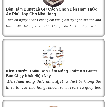
Đèn Hâm Buffet Là Gì? Cách Chọn Đèn Hâm Thức
Ăn Phù Hợp Cho Nhà Hàng
Thức ăn nguội nhanh không chỉ làm giảm độ ngon mà còn ảnh
hưởng đến hương vị và chất lượng món ăn khi phục vụ thực
khách. Để khắc phục tình trạng này,
đèn hâm buffet
đã trở
thành giải pháp được nhiều nhà hàng, khách sạn và khu nghỉ
dưỡng lựa chọn nhờ khả năng giữ cho món ăn luôn ấm nóng,
thơm ngon như vừa mới chế biến. Vậy
đèn hâm buffet
có cấu
tạo như thế nào, hoạt động ra sao và làm thế nào để lựa chọn
được mẫu
đ
èn hâm nóng thức ăn
phù hợp, giúp tối ưu hiệu
Kích Thước 9 Mẫu Đèn Hâm Nóng Thức Ăn Buffet
quả giữ nhiệt cũng như nâng cao tính chuyên nghiệp cho
Bán Chạy Nhất Hiện Nay
không gian buffet? Hãy cùng tìm hiểu ngay trong bài viết dưới
Đèn hâm nóng thức ăn buffet
là thiết bị không thể
đây.
thiếu tại các nhà hàng, khách sạn, resort và quầy tiệc
buffet chuyên nghiệp. Không chỉ giúp duy trì nhiệt độ
món ăn luôn nóng hổi, thơm ngon trong suốt thời gian
phục vụ, đèn hâm buffet còn góp phần nâng cao tính