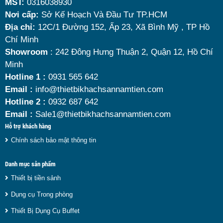
MST:
0316038930
đâu là loại phù hợp nhất? Nên chọn nồi hâm buffet
Nơi cấp:
Sở Kế Hoạch Và Đầu Tư TP.HCM
dùng điện hay dùng cồn? Cùng tìm hiểu những tiêu
Địa chỉ:
12C/1 Đường 152, Ấp 23, Xã Bình Mỹ , TP Hồ
chí quan trọng giúp bạn chọn được mẫu
nồi hâm
Chí Minh
nóng thức ăn 9 lít
chất lượng, bền đẹp và tối ưu chi
Showroom
: 242 Đông Hưng Thuận 2, Quận 12, Hồ Chí
Minh
phí nhất hiện nay.
Hotline 1 :
0931 565 642
Email :
info@thietbikhachsannamtien.com
Hotline 2 :
0932 687 642
Email :
Sale1@thietbikhachsannamtien.com
Hỗ trợ khách hàng
Chính sách bảo mật thông tin
Danh mục sản phẩm
Thiết bị tiền sảnh
Dụng cụ Trong phòng
Thiết Bị Dụng Cụ Buffet