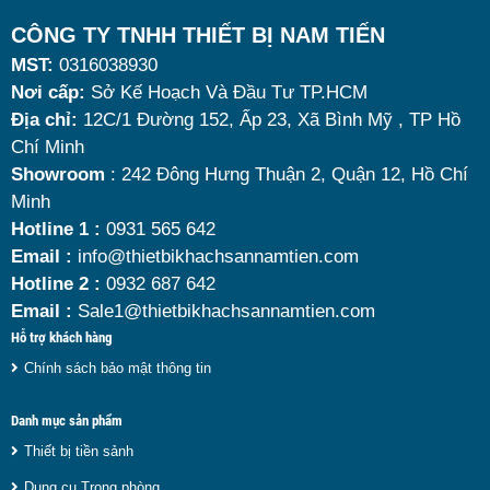
Tuy nhiên, giữa hàng loạt mẫu mã trên thị trường,
CÔNG TY TNHH THIẾT BỊ NAM TIẾN
MST:
0316038930
đâu là loại phù hợp nhất? Nên chọn nồi hâm buffet
Nơi cấp:
Sở Kế Hoạch Và Đầu Tư TP.HCM
dùng điện hay dùng cồn? Cùng tìm hiểu những tiêu
Địa chỉ:
12C/1 Đường 152, Ấp 23, Xã Bình Mỹ , TP Hồ
chí quan trọng giúp bạn chọn được mẫu
nồi hâm
Chí Minh
nóng thức ăn 9 lít
chất lượng, bền đẹp và tối ưu chi
Showroom
: 242 Đông Hưng Thuận 2, Quận 12, Hồ Chí
Minh
phí nhất hiện nay.
Hotline 1 :
0931 565 642
Email :
info@thietbikhachsannamtien.com
Hotline 2 :
0932 687 642
Email :
Sale1@thietbikhachsannamtien.com
Hỗ trợ khách hàng
Chính sách bảo mật thông tin
Danh mục sản phẩm
Thiết bị tiền sảnh
Dụng cụ Trong phòng