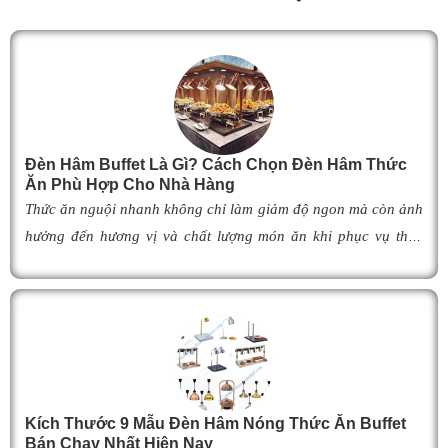
Đèn Hâm Buffet Là Gì? Cách Chọn Đèn Hâm Thức
Ăn Phù Hợp Cho Nhà Hàng
Thức ăn nguội nhanh không chỉ làm giảm độ ngon mà còn ảnh
hưởng đến hương vị và chất lượng món ăn khi phục vụ thực
khách. Để khắc phục tình trạng này,
đèn hâm buffet
đã trở
thành giải pháp được nhiều nhà hàng, khách sạn và khu nghỉ
dưỡng lựa chọn nhờ khả năng giữ cho món ăn luôn ấm nóng,
thơm ngon như vừa mới chế biến. Vậy
đèn hâm buffet
có cấu
tạo như thế nào, hoạt động ra sao và làm thế nào để lựa chọn
được mẫu
đ
èn hâm nóng thức ăn
phù hợp, giúp tối ưu hiệu
Kích Thước 9 Mẫu Đèn Hâm Nóng Thức Ăn Buffet
quả giữ nhiệt cũng như nâng cao tính chuyên nghiệp cho
Bán Chạy Nhất Hiện Nay