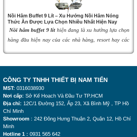
hưởng đến trải nghiệm khách hàng. Vì vậy, việc chọn
đúng sản phẩm giữ nhiệt tốt, bền đẹp và phù hợp nhu
Nồi Hâm Buffet 9 Lít – Xu Hướng Nồi Hâm Nóng
Thức Ăn Được Lựa Chọn Nhiều Nhất Hiện Nay
cầu sử dụng là vô cùng quan trọng. Dưới đây là
top 9
Nồi hâm buffet 9 lít
hiện đang là xu hướng lựa chọn
nồi hâm buffet
đáng mua nhất hiện nay.
hàng đầu hiện nay của các nhà hàng, resort hay các
quán ăn kinh doanh buffet chuyên nghiệp không chỉ
nhờ khả năng giữ nóng thức ăn hiệu quả với dung
tích vừa đủ cùng kiểu dáng sang trọng.
Tuy nhiên, giữa hàng loạt mẫu mã trên thị trường,
CÔNG TY TNHH THIẾT BỊ NAM TIẾN
MST:
0316038930
đâu là loại phù hợp nhất? Nên chọn nồi hâm buffet
Nơi cấp:
Sở Kế Hoạch Và Đầu Tư TP.HCM
dùng điện hay dùng cồn? Cùng tìm hiểu những tiêu
Địa chỉ:
12C/1 Đường 152, Ấp 23, Xã Bình Mỹ , TP Hồ
chí quan trọng giúp bạn chọn được mẫu
nồi hâm
Chí Minh
nóng thức ăn 9 lít
chất lượng, bền đẹp và tối ưu chi
Showroom
: 242 Đông Hưng Thuận 2, Quận 12, Hồ Chí
Minh
phí nhất hiện nay.
Hotline 1 :
0931 565 642