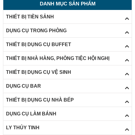
DANH MỤC SẢN PHẨM
động kinh doanh tiệc buffet
trong nhà hàng. Do vậy, một số
THIẾT BỊ TIỀN SẢNH
tiêu chuẩn khi lựa chọn dụng cụ
bufet cùng với
địa chỉ bán
dụng cụ buffet chât lượng
DỤNG CỤ TRONG PHÒNG
dưới đây sẽ giúp bạn có được
một không gian nhà hàng đẹp
THIẾT BỊ DỤNG CỤ BUFFET
và chuyên nghiệp.
THIẾT BỊ NHÀ HÀNG, PHÒNG TIỆC HỘI NGHỊ
THIẾT BỊ DỤNG CỤ VỆ SINH
DỤNG CỤ BAR
THIẾT BỊ DỤNG CỤ NHÀ BẾP
DỤNG CỤ LÀM BÁNH
LY THỦY TINH