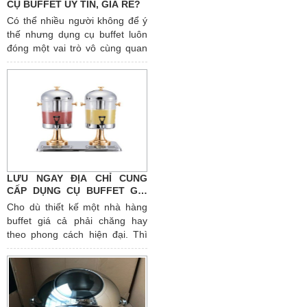
CỤ BUFFET UY TÍN, GIÁ RẺ?
Có thể nhiều người không để ý
thế nhưng dụng cụ buffet luôn
đóng một vai trò vô cùng quan
trọng tại các bữa tiệc. Những
thiết bị này còn được xem như
yếu tố quyết định sự thành công
hay thất bại của một bữa tiệc
buffet. Hãy tham khảo ngay
địa
chỉ bán dụng cụ buffet uy tín
,
đẹp, độc đáo và ấn tượng nhất
qua bài viết sau đây nhé!
LƯU NGAY ĐỊA CHỈ CUNG
CẤP DỤNG CỤ BUFFET GIÁ
TỐT NHẤT HIỆN NAY
Cho dù thiết kế một nhà hàng
buffet giá cả phải chăng hay
theo phong cách hiện đại. Thì
các dụng cụ buffet cần thiết đều
phải đưuọc chú trọng. Nếu bạn
đang có nhu cầu setup, kinh
doanh nhà hàng buffet. Bạn
mong muốn tìm kiếm một địa