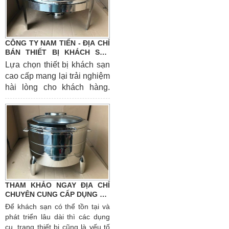
chỉ
cung cấp dụng cụ buffet
giá tốt
, đủ uy tín đáp ứng
những yêu cầu khắt khe nhất.
Bạn có thể cân nhắc đến địa chỉ
CÔNG TY NAM TIẾN - ĐỊA CHỈ
mà chúng tôi sắp giới thiệu đến
BÁN THIẾT BỊ KHÁCH SẠN
sau đây
TPHCM ĐÁNG TIN CẬY NHẤT
Lựa chọn thiết bị khách sạn
cao cấp mang lại trải nghiệm
hài lòng cho khách hàng.
Đây cũng là một trong
những điều quan trọng để
khách hàng đánh giá chất
lượng dịch vụ của bạn. Tuy
nhiên, việc tìm kiếm
địa chỉ
bán thiết bị khách sạn
tphcm
cũng là yếu tố đặt lên
hàng đầu. Bởi bạn tìm kiếm
THAM KHẢO NGAY ĐỊA CHỈ
được đơn vị cung cấp đảm
CHUYÊN CUNG CẤP DỤNG CỤ
bảo các tiêu chí đưa ra của
KHÁCH SẠN UY TÍN NHẤT
Để khách sạn có thể tồn tại và
doanh nghiệp sẽ giúp khách
phát triển lâu dài thì các dụng
sạn của bạn thu hút khách
cụ, trang thiết bị cũng là yếu tố