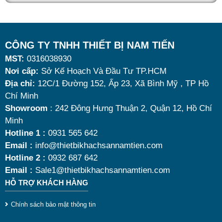
nhờ khả năng giữ nóng thức ăn hiệu quả với dung
tích vừa đủ cùng kiểu dáng sang trọng.
Tuy nhiên, giữa hàng loạt mẫu mã trên thị trường,
CÔNG TY TNHH THIẾT BỊ NAM TIẾN
MST:
0316038930
đâu là loại phù hợp nhất? Nên chọn nồi hâm buffet
Nơi cấp:
Sở Kế Hoạch Và Đầu Tư TP.HCM
dùng điện hay dùng cồn? Cùng tìm hiểu những tiêu
Địa chỉ:
12C/1 Đường 152, Ấp 23, Xã Bình Mỹ , TP Hồ
chí quan trọng giúp bạn chọn được mẫu
nồi hâm
Chí Minh
nóng thức ăn 9 lít
chất lượng, bền đẹp và tối ưu chi
Showroom
: 242 Đông Hưng Thuận 2, Quận 12, Hồ Chí
Minh
phí nhất hiện nay.
Hotline 1 :
0931 565 642
Email :
info@thietbikhachsannamtien.com
Hotline 2 :
0932 687 642
Email :
Sale1@thietbikhachsannamtien.com
HỖ TRỢ KHÁCH HÀNG
Chính sách bảo mật thông tin