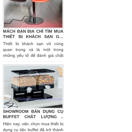
chuyên cung cấp thiết bị, đồ
dùng cho khách sạn chính là
công đoạn quan trọng quyết
định đến sự thành công của
doanh nghiệp. Cùng bài viết
MÁCH BẠN ĐỊA CHỈ TÌM MUA
dưới đây tìm hiểu rõ hơn những
THIẾT BỊ KHÁCH SẠN GIÁ
tiêu chí lựa chọn để đưa ra
TỐT NHẤT THỊ TRƯỜNG
Thiết bị khách sạn vô cùng
quyết định phù hợp.
quan trọng và là một trong
những yếu tố để đánh giá chất
lượng dịch vụ của nơi đó. Vì
vậy, việc
tìm mua thiết bị
khách sạn giá tốt
là điều hiển
nhiên, bên cạnh đó bạn cũng
phải cân nhắc kĩ các yếu tố liên
quan đến chất lượng, độ bền và
thẩm mỹ cao.
SHOWROOM BÁN DỤNG CỤ
BUFFET CHẤT LƯỢNG -
THIẾT BỊ KHÁCH SẠN NAM
Hiện nay, việc chọn mua thiết bị
TIẾN
dụng cụ tiệc buffet đã trở thành