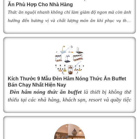
Ăn Phù Hợp Cho Nhà Hàng
Thức ăn nguội nhanh không chỉ làm giảm độ ngon mà còn ảnh
hưởng đến hương vị và chất lượng món ăn khi phục vụ thực
khách. Để khắc phục tình trạng này,
đèn hâm buffet
đã trở
thành giải pháp được nhiều nhà hàng, khách sạn và khu nghỉ
dưỡng lựa chọn nhờ khả năng giữ cho món ăn luôn ấm nóng,
thơm ngon như vừa mới chế biến. Vậy
đèn hâm buffet
có cấu
tạo như thế nào, hoạt động ra sao và làm thế nào để lựa chọn
được mẫu
đ
èn hâm nóng thức ăn
phù hợp, giúp tối ưu hiệu
Kích Thước 9 Mẫu Đèn Hâm Nóng Thức Ăn Buffet
quả giữ nhiệt cũng như nâng cao tính chuyên nghiệp cho
Bán Chạy Nhất Hiện Nay
không gian buffet? Hãy cùng tìm hiểu ngay trong bài viết dưới
Đèn hâm nóng thức ăn buffet
là thiết bị không thể
đây.
thiếu tại các nhà hàng, khách sạn, resort và quầy tiệc
buffet chuyên nghiệp. Không chỉ giúp duy trì nhiệt độ
món ăn luôn nóng hổi, thơm ngon trong suốt thời gian
phục vụ, đèn hâm buffet còn góp phần nâng cao tính
thẩm mỹ và tạo nên sự sang trọng cho khu vực trưng
bày thực phẩm.