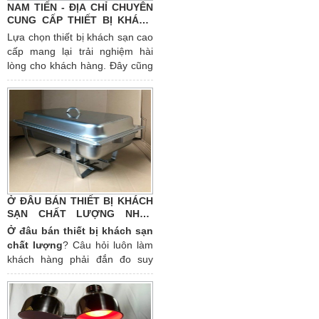
mình.
NAM TIẾN - ĐỊA CHỈ CHUYÊN
CUNG CẤP THIẾT BỊ KHÁCH
SẠN UY TÍN
Lựa chọn thiết bị khách sạn cao
cấp mang lại trải nghiệm hài
lòng cho khách hàng. Đây cũng
là một trong những điều quan
trọng để khách hàng đánh giá
chất lượng dịch vụ của bạn. Tuy
nhiên, việc tìm kiếm
địa chỉ
bán thiết bị khách sạn tphcm
cũng là yếu tố đặt lên hàng đầu.
Bởi bạn tìm kiếm được đơn vị
cung cấp đảm bảo các tiêu chí
đưa ra của doanh nghiệp sẽ
Ở ĐÂU BÁN THIẾT BỊ KHÁCH
giúp khách sạn của bạn thu hút
SẠN CHẤT LƯỢNG NHẤT
khách hàng hơn. Cùng tìm hiểu
NHIỀU NGƯỜI LỰA CHỌN?
Ở đâu bán thiết bị khách sạn
rõ hơn qua bài viết sau đây nhé!
chất lượng
? Câu hỏi luôn làm
khách hàng phải đắn đo suy
nghĩ rất nhiều trong việc tìm
kiếm dịch vụ chuyên cung cấp
các thiết bị cho khách sạn của
mình. Việc lựa chọn đơn vị