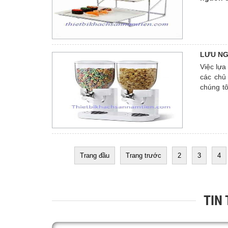
LƯU NGA
Việc lựa
các chủ
chúng tô
buffet g
Trang đầu
Trang trước
2
3
4
TIN