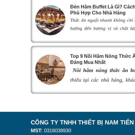
Đèn Hâm Buffet Là Gì? Cá
Phù Hợp Cho Nhà Hàng
Thức ăn nguội nhanh không chỉ
hưởng đến hương vị và chất lư
khách. Để khắc phục tình trạng n
giải pháp được nhiều nhà hàng,
lựa chọn nhờ khả năng giữ ch
Top 9 Nồi Hâm Nóng Thức Ăn
ngon như vừa mới chế biến. Vậy
Đáng Mua Nhất
thế nào, hoạt động ra sao và là
Nồi hâm nóng thức ăn bu
đ
èn hâm nóng thức ăn
phù hợp, 
thiếu tại các nhà hàng, khác
cũng như nâng cao tính chuyên 
món ăn luôn giữ được độ n
Hãy cùng tìm hiểu ngay trong bài 
thực khách. Tuy nhiên, nếu 
lượng, khả năng giữ nhiệt k
nguội, làm giảm hương vị 
CÔNG TY TNHH THIẾT BỊ NAM TIẾN
trải nghiệm khách hàng. Vì
MST:
0316038930