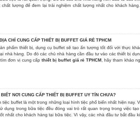
t chất lượng để đem lại trải nghiệm chất lượng nhất cho khách hàng
 một nơi
cung cấp thiết bị buffet tại TPHCM
, tìm hiểu thêm thông tin
 ĐỊA CHỈ CUNG CẤP THIẾT BỊ BUFFET GIÁ RẺ TPHCM
n phẩm thiết bị, dụng cụ buffet sẽ tạo ấn tượng tốt đối với thực khác
ại nhà hàng. Do đó các chủ nhà hàng cần đầu tư vào các thiết bị dụ
 tìm đơn vị cung cấp
thiết bị buffet giá rẻ TPHCM
, hãy tham khảo ng
i thiệu ngay trong bài viết sau đây.
 BIẾT NƠI CUNG CẤP THIẾT BỊ BUFFET UY TÍN CHƯA?
h tiệc buffet là một trong những loại hình tiệc phổ biến nhất hiện nay. V
 sử dụng trong bữa tiệc đều đóng vai trò rất quan trọng trong việc tạo
ốt nhất cho khách hàng tại bữa tiệc. Vì vậy, các nhà đầu tư bắt đầu 
h ăn uống này nên lựa chọn
nơi cung cấp thiết bị buffet uy tín
chất
 trải nghiệm phục vụ tốt nhất cho khách hàng. Theo dõi bài viết ng
lời cho mình nhé.