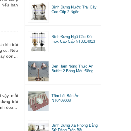
. Nếu bạn
Bình Đựng Nước Trái Cây
 trong bài
Cao Cấp 2 Ngăn
Bình Đựng Ngũ Cốc Đôi
Inox Cao Cấp NT0314013
h khi trải
ng cụ. Nếu
ay đơn vị
Đèn Hâm Nóng Thức Ăn
Buffet 2 Bóng Màu Đồng
NT0303059
ì vậy, mỗi
Tấm Lót Bàn Ăn
NT0409008
 dựng trải
kinh doanh
 lượng để
ay để tìm
Bình Đựng Xà Phòng Bằng
Sứ Dáng Tròn Bầu