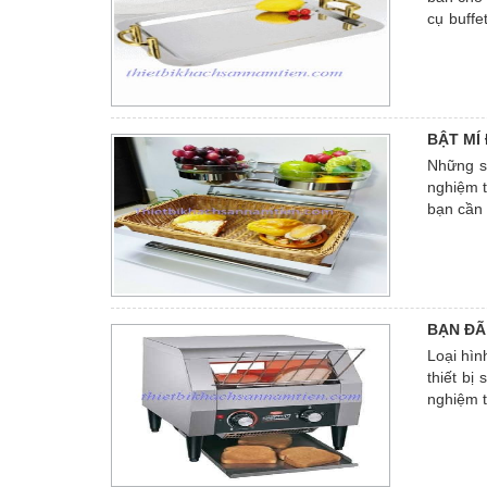
cụ buffe
cần tìm
viết sau.
BẬT MÍ
Những sả
nghiệm t
bạn cần
được giớ
BẠN ĐÃ
Loại hìn
thiết bị
nghiệm t
loại hìn
mang đến
câu trả 