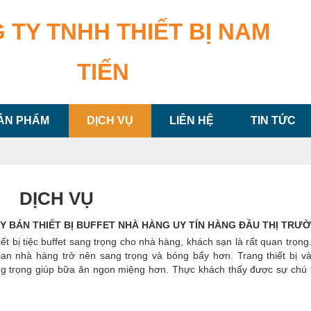
 TY TNHH THIẾT BỊ NAM
TIẾN
ẢN PHẨM
DỊCH VỤ
LIÊN HỆ
TIN TỨC
DỊCH VỤ
Y BÁN THIẾT BỊ BUFFET NHÀ HÀNG UY TÍN HÀNG ĐẦU THỊ TRƯ
iết bị tiệc buffet sang trọng cho nhà hàng, khách sạn là rất quan trọn
ian nhà hàng trở nên sang trọng và bóng bẩy hơn. Trang thiết bị v
ng trọng giúp bữa ăn ngon miệng hơn. Thực khách thấy được sự chú 
uyên nghiệp tạo ấn tượng mạnh để thực khách quay lại hoặc giới thi
hân. Nếu bạn đang tìm
công ty bán thiết bị buffet nhà hàng
chất l