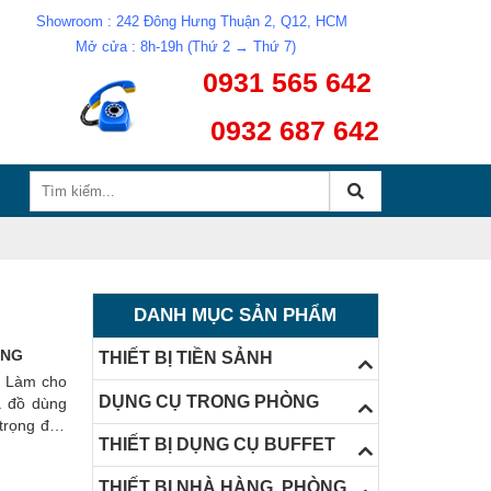
Showroom : 242 Đông Hưng Thuận 2, Q12, HCM
Mở cửa : 8h-19h (Thứ 2 → Thứ 7)
0931 565 642
0932 687 642
DANH MỤC SẢN PHẨM
ỜNG
THIẾT BỊ TIỀN SẢNH
g. Làm cho
DỤNG CỤ TRONG PHÒNG
à đồ dùng
trọng đầu
THIẾT BỊ DỤNG CỤ BUFFET
ệu bạn bè,
ượng, xem
THIẾT BỊ NHÀ HÀNG, PHÒNG