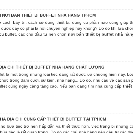
 viết để tìm thêm những thông tin bổ ích cho mình nhé.
N NƠI BÁN THIẾT BỊ BUFFET NHÀ HÀNG TPHCM
 cách bày trí, cách sử dụng thiết bị, dụng cụ phần nào cũng giúp t
 được đây có phải là nơi chuyên nghiệp hay không? Do đó khi lựa chọn
cụ buffet, các chủ đầu tư nên chọn
nơi bán thiết bị buffet nhà h
để đem lại những trải nghiệm tốt nhất cho thực khách.
 ĐỊA CHỈ THIẾT BỊ BUFFET NHÀ HÀNG CHẤT LƯỢNG
fet là một trong những loại tiệc đang rất được ưa chuộng hiện nay. Loạ
chức trong đám cưới, sự kiện, nhà hàng,...Do đó, nhu cầu về các sản 
buffet cũng ngày càng tăng cao. Nếu bạn đang tìm nhà cung cấp
thiết
g chất lượng
thì hãy theo dõi bài viết sau đây, chúng tôi sẽ giới thi
ng hiệu chuyên cung cấp thiết bị tiệc buffet chất lượng trên thị trường.
HÁ ĐỊA CHỈ CUNG CẤP THIẾT BỊ BUFFET TẠI TPHCM
ho bữa tiệc trở nên hấp dẫn và thiết thực hơn, việc trang bị những 
bữa tiệc là rất quan trọng. Do đó các chủ nhà hàng nên đầu tư các thi