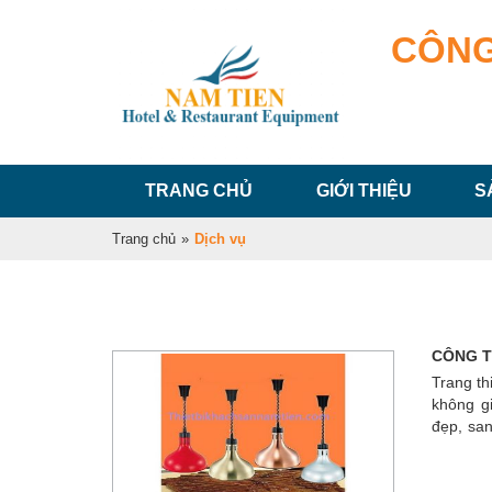
CÔNG
TRANG CHỦ
GIỚI THIỆU
S
Trang chủ
»
Dịch vụ
CÔNG T
Trang th
không g
đẹp, sa
tư và ch
người t