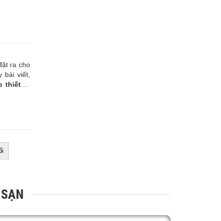
đặt ra cho
bài viết,
 thiết bị
ối
 SẠN