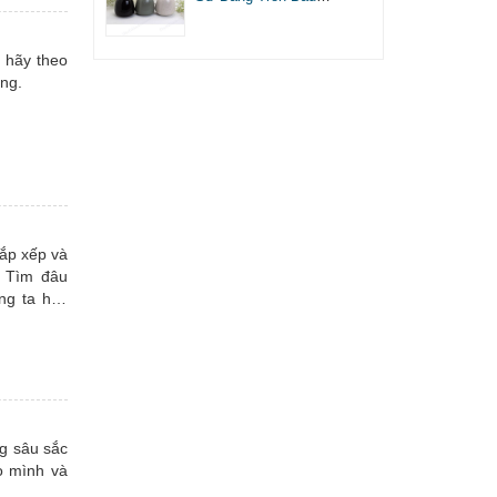
NT0218043
ì hãy theo
òng.
sắp xếp và
? Tìm đâu
ng ta hãy
g sâu sắc
ho mình và