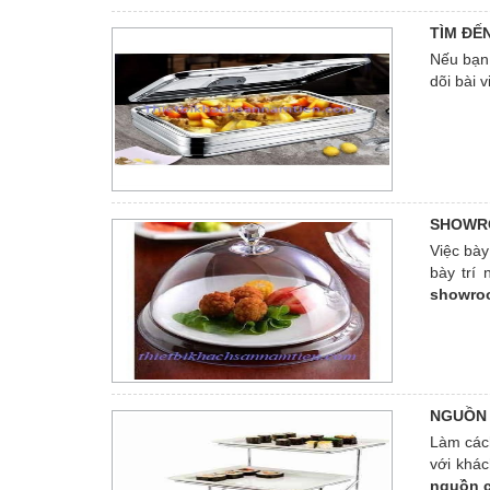
TÌM ĐẾ
Nếu bạn
dõi bài 
SHOWRO
Việc bày
bày trí
showroo
cùng tìm
NGUỒN 
Làm cách
với khác
nguồn c