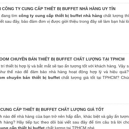
N CÔNG TY CUNG CẤP THIẾT BỊ BUFFET NHÀ HÀNG UY TÍN
 đang tìm
công ty cung cấp thiết bị buffet nhà hàng
chất lượng th
viết sau đây, bảo đảm đơn vị được giới thiệu trong đây sẽ làm bạn hài l
OM CHUYÊN BÁN THIẾT BỊ BUFFET CHẤT LƯỢNG TẠI TPHCM
 trí thiết bị hợp lý và bắt mắt sẽ tạo ấn tượng tốt với khách hàng. Vậy 
 như thế nào để đảm bảo nhà hàng hoạt động hợp lý và hiệu quả
m chuyên bán thiết bị buffet
chất lượng giá tốt tại TPHCM? Chú
 hiểu thêm thông tin ngay trong bài viết sau nhé.
CUNG CẤP THIẾT BỊ BUFFET CHẤT LƯỢNG GIÁ TỐT
 nào để nhà hàng của bạn trở nên hấp dẫn, khác biệt và gây ấn tượn
h hàng? Hãy tiếp tục theo dõi bài viết sau đây để tìm câu trả lời c
ung cấp thiết bị buffet
chất lượng tại TPHCM nhé.