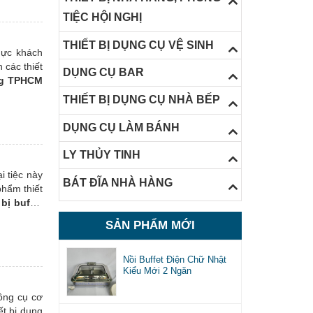
TIỆC HỘI NGHỊ
THIẾT BỊ DỤNG CỤ VỆ SINH
hực khách
 các thiết
DỤNG CỤ BAR
àng TPHCM
THIẾT BỊ DỤNG CỤ NHÀ BẾP
DỤNG CỤ LÀM BÁNH
LY THỦY TINH
i tiệc này
BÁT ĐĨA NHÀ HÀNG
phẩm thiết
 bị buffet
ệu đến bạn
SẢN PHẨM MỚI
Nồi Buffet Điện Chữ Nhật
Kiểu Mới 2 Ngăn
công cụ cơ
ết bị dụng