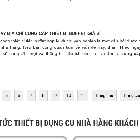
Y ĐỊA CHỈ CUNG CẤP THIẾT BỊ BUFFET GIÁ SỈ
 chọn thiết bị tiệc buffet hợp lý và chuyên nghiệp là một câu hỏi được 
 nhà hàng. Nếu bạn cũng quan tâm về vấn đề này, tham khảo ngay 
i sẽ cung cấp một vài thông tin hữu ích cho bạn và đơn vị
cung cấp
iá sỉ
tốt nhất tại TPHCM.
5
6
7
8
9
10
11
Trang sau
Trang cu
 TỨC THIẾT BỊ DỤNG CỤ NHÀ HÀNG KHÁCH