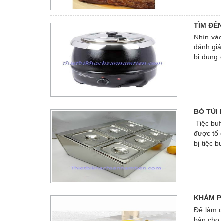
ngay bài
TÌM ĐẾ
Nhìn vào
đánh giá
bị dụng 
uy tín, 
BỎ TÚI
Tiệc buf
được tổ 
bị tiệc 
nhà hàn
một thươ
KHÁM P
Để làm c
bản cho 