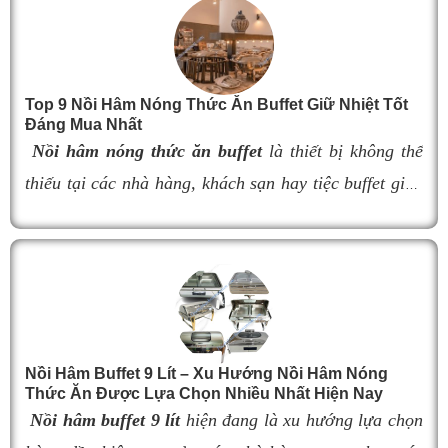
thẩm mỹ và tạo nên sự sang trọng cho khu vực trưng
bày thực phẩm.
Tuy nhiên, việc lựa chọn
đèn hâm buffet
có kích
thước không phù hợp có thể làm giảm hiệu quả giữ
Top 9 Nồi Hâm Nóng Thức Ăn Buffet Giữ Nhiệt Tốt
nhiệt, ảnh hưởng đến khả năng bố trí không gian và
Đáng Mua Nhất
tính thẩm mỹ của quầy buffet. Trong bài viết này, hãy
Nồi hâm nóng thức ăn buffet
là thiết bị không thể
cùng tìm hiểu kích thước 9 mẫu đèn hâm nóng thức
thiếu tại các nhà hàng, khách sạn hay tiệc buffet giúp
ăn buffet bán chạy nhất hiện nay để dễ dàng lựa chọn
món ăn luôn giữ được độ nóng thơm ngon và hấp dẫn
sản phẩm đáp ứng nhu cầu sử dụng và tối ưu không
gian lắp đặt.
thực khách. Tuy nhiên, nếu lựa chọn nồi hâm kém
chất lượng, khả năng giữ nhiệt kém sẽ khiến thức ăn
nhanh nguội, làm giảm hương vị món ăn và ảnh
hưởng đến trải nghiệm khách hàng. Vì vậy, việc chọn
đúng sản phẩm giữ nhiệt tốt, bền đẹp và phù hợp nhu
Nồi Hâm Buffet 9 Lít – Xu Hướng Nồi Hâm Nóng
Thức Ăn Được Lựa Chọn Nhiều Nhất Hiện Nay
cầu sử dụng là vô cùng quan trọng. Dưới đây là
top 9
Nồi hâm buffet 9 lít
hiện đang là xu hướng lựa chọn
nồi hâm buffet
đáng mua nhất hiện nay.