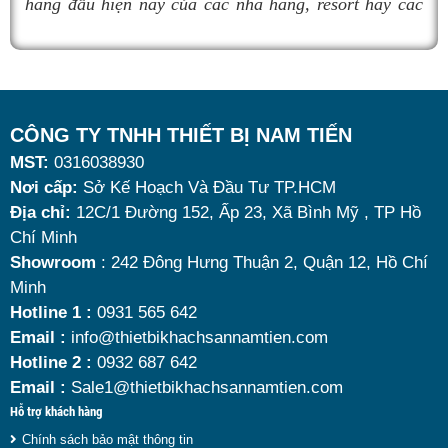
hàng đầu hiện nay của các nhà hàng, resort hay các
quán ăn kinh doanh buffet chuyên nghiệp không chỉ
nhờ khả năng giữ nóng thức ăn hiệu quả với dung
tích vừa đủ cùng kiểu dáng sang trọng.
Tuy nhiên, giữa hàng loạt mẫu mã trên thị trường,
CÔNG TY TNHH THIẾT BỊ NAM TIẾN
MST:
0316038930
đâu là loại phù hợp nhất? Nên chọn nồi hâm buffet
Nơi cấp:
Sở Kế Hoạch Và Đầu Tư TP.HCM
dùng điện hay dùng cồn? Cùng tìm hiểu những tiêu
Địa chỉ:
12C/1 Đường 152, Ấp 23, Xã Bình Mỹ , TP Hồ
chí quan trọng giúp bạn chọn được mẫu
nồi hâm
Chí Minh
nóng thức ăn 9 lít
chất lượng, bền đẹp và tối ưu chi
Showroom
: 242 Đông Hưng Thuận 2, Quận 12, Hồ Chí
Minh
phí nhất hiện nay.
Hotline 1 :
0931 565 642
Email :
info@thietbikhachsannamtien.com
Hotline 2 :
0932 687 642
Email :
Sale1@thietbikhachsannamtien.com
Hỗ trợ khách hàng
Chính sách bảo mật thông tin