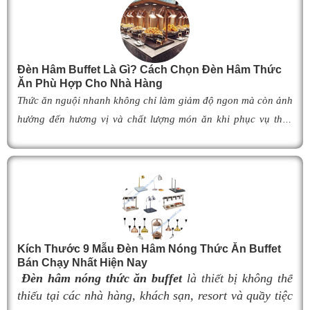
Đèn Hâm Buffet Là Gì? Cách Chọn Đèn Hâm Thức
Ăn Phù Hợp Cho Nhà Hàng
Thức ăn nguội nhanh không chỉ làm giảm độ ngon mà còn ảnh
hưởng đến hương vị và chất lượng món ăn khi phục vụ thực
khách. Để khắc phục tình trạng này,
đèn hâm buffet
đã trở
thành giải pháp được nhiều nhà hàng, khách sạn và khu nghỉ
dưỡng lựa chọn nhờ khả năng giữ cho món ăn luôn ấm nóng,
thơm ngon như vừa mới chế biến. Vậy
đèn hâm buffet
có cấu
tạo như thế nào, hoạt động ra sao và làm thế nào để lựa chọn
được mẫu
đ
èn hâm nóng thức ăn
phù hợp, giúp tối ưu hiệu
Kích Thước 9 Mẫu Đèn Hâm Nóng Thức Ăn Buffet
quả giữ nhiệt cũng như nâng cao tính chuyên nghiệp cho
Bán Chạy Nhất Hiện Nay
không gian buffet? Hãy cùng tìm hiểu ngay trong bài viết dưới
Đèn hâm nóng thức ăn buffet
là thiết bị không thể
đây.
thiếu tại các nhà hàng, khách sạn, resort và quầy tiệc