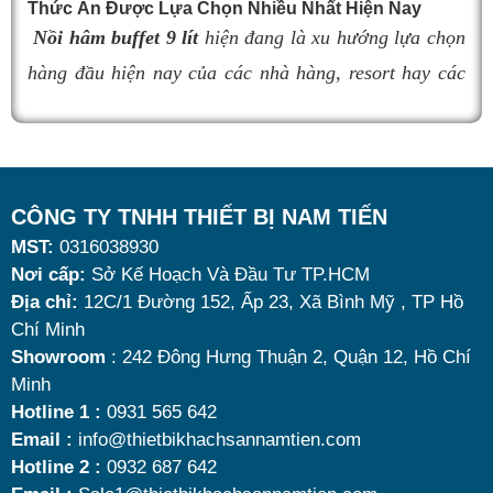
Thức Ăn Được Lựa Chọn Nhiều Nhất Hiện Nay
cầu sử dụng là vô cùng quan trọng. Dưới đây là
top 9
Nồi hâm buffet 9 lít
hiện đang là xu hướng lựa chọn
nồi hâm buffet
đáng mua nhất hiện nay.
hàng đầu hiện nay của các nhà hàng, resort hay các
quán ăn kinh doanh buffet chuyên nghiệp không chỉ
nhờ khả năng giữ nóng thức ăn hiệu quả với dung
tích vừa đủ cùng kiểu dáng sang trọng.
Tuy nhiên, giữa hàng loạt mẫu mã trên thị trường,
CÔNG TY TNHH THIẾT BỊ NAM TIẾN
MST:
0316038930
đâu là loại phù hợp nhất? Nên chọn nồi hâm buffet
Nơi cấp:
Sở Kế Hoạch Và Đầu Tư TP.HCM
dùng điện hay dùng cồn? Cùng tìm hiểu những tiêu
Địa chỉ:
12C/1 Đường 152, Ấp 23, Xã Bình Mỹ , TP Hồ
chí quan trọng giúp bạn chọn được mẫu
nồi hâm
Chí Minh
nóng thức ăn 9 lít
chất lượng, bền đẹp và tối ưu chi
Showroom
: 242 Đông Hưng Thuận 2, Quận 12, Hồ Chí
Minh
phí nhất hiện nay.
Hotline 1 :
0931 565 642
Email :
info@thietbikhachsannamtien.com
Hotline 2 :
0932 687 642