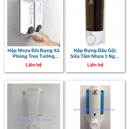
Hộp Nhựa Đôi Đựng Xà
Hộp Đựng Dầu Gội,
Phòng Treo Tường
Sữa Tắm Nhựa 1 Ngăn
Trắng NT0218060
Gắn Tường NT0218064
Liên hệ
Liên hệ