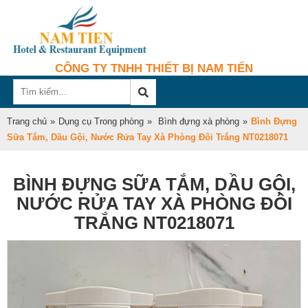
CÔNG TY TNHH THIẾT BỊ NAM TIẾN
Trang chủ
»
Dụng cụ Trong phòng
»
Bình đựng xà phòng
»
Bình Đựng
Sữa Tắm, Dầu Gội, Nước Rửa Tay Xà Phòng Đôi Trắng NT0218071
BÌNH ĐỰNG SỮA TẮM, DẦU GỘI,
NƯỚC RỬA TAY XÀ PHÒNG ĐÔI
TRẮNG NT0218071