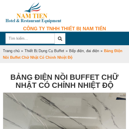
CÔNG TY TNHH THIẾT BỊ NAM TIẾN
Trang chủ
»
Thiết Bị Dụng Cụ Buffet
»
Bếp điện, đai điện
»
Bảng Điện
Nồi Buffet Chữ Nhật Có Chỉnh Nhiệt Độ
BẢNG ĐIỆN NỒI BUFFET CHỮ
NHẬT CÓ CHỈNH NHIỆT ĐỘ