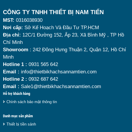
tích vừa đủ cùng kiểu dáng sang trọng.
Tuy nhiên, giữa hàng loạt mẫu mã trên thị trường,
CÔNG TY TNHH THIẾT BỊ NAM TIẾN
MST:
0316038930
đâu là loại phù hợp nhất? Nên chọn nồi hâm buffet
Nơi cấp:
Sở Kế Hoạch Và Đầu Tư TP.HCM
dùng điện hay dùng cồn? Cùng tìm hiểu những tiêu
Địa chỉ:
12C/1 Đường 152, Ấp 23, Xã Bình Mỹ , TP Hồ
chí quan trọng giúp bạn chọn được mẫu
nồi hâm
Chí Minh
nóng thức ăn 9 lít
chất lượng, bền đẹp và tối ưu chi
Showroom
: 242 Đông Hưng Thuận 2, Quận 12, Hồ Chí
Minh
phí nhất hiện nay.
Hotline 1 :
0931 565 642
Email :
info@thietbikhachsannamtien.com
Hotline 2 :
0932 687 642
Email :
Sale1@thietbikhachsannamtien.com
Hỗ trợ khách hàng
Chính sách bảo mật thông tin
Danh mục sản phẩm
Thiết bị tiền sảnh