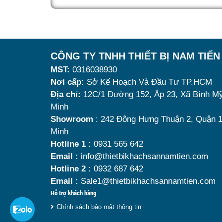
món ăn luôn giữ được độ n
Hãy cùng tìm hiểu ngay trong bài 
thực khách. Tuy nhiên, nếu 
lượng, khả năng giữ nhiệt k
nguội, làm giảm hương vị 
CÔNG TY TNHH THIẾT BỊ NAM TIẾN
trải nghiệm khách hàng. Vì
MST:
0316038930
phẩm giữ nhiệt tốt, bền đ
Nơi cấp:
Sở Kế Hoạch Và Đầu Tư TP.HCM
Địa chỉ:
12C/1 Đường 152, Ấp 23, Xã Bình Mỹ
dụng là vô cùng quan trọng.
Minh
buffet
đáng mua nhất hiện na
Showroom
: 242 Đông Hưng Thuận 2, Quận 1
Minh
Hotline 1 :
0931 565 642
Email :
info@thietbikhachsannamtien.com
Hotline 2 :
0932 687 642
Email :
Sale1@thietbikhachsannamtien.com
Hỗ trợ khách hàng
Chính sách bảo mật thông tin