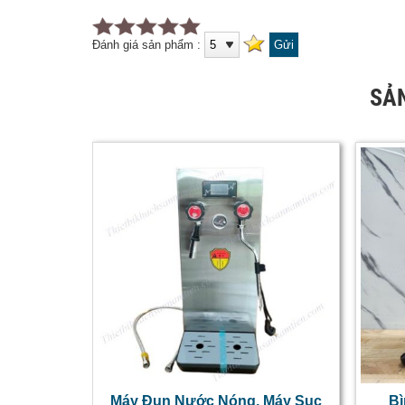
Đánh giá sản phẩm :
SẢ
Máy Đun Nước Nóng, Máy Sục
B