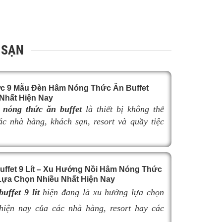
 SẠN
c 9 Mẫu Đèn Hâm Nóng Thức Ăn Buffet
Nhất Hiện Nay
nóng thức ăn buffet
là thiết bị không thể
các nhà hàng, khách sạn, resort và quầy tiệc
yên nghiệp. Không chỉ giúp duy trì nhiệt độ
n nóng hổi, thơm ngon trong suốt thời gian
đèn hâm buffet còn góp phần nâng cao tính
uffet 9 Lít – Xu Hướng Nồi Hâm Nóng Thức
à tạo nên sự sang trọng cho khu vực trưng
ựa Chọn Nhiều Nhất Hiện Nay
hẩm.
uffet 9 lít
hiện đang là xu hướng lựa chọn
 việc lựa chọn
đèn hâm buffet
có kích thước
hợp có thể làm giảm hiệu quả giữ nhiệt, ảnh
hiện nay của các nhà hàng, resort hay các
khả năng bố trí không gian và tính thẩm mỹ