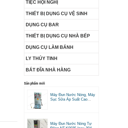
TIỆC HỘI NGHỊ
THIẾT BỊ DỤNG CỤ VỆ SINH
DỤNG CỤ BAR
THIẾT BỊ DỤNG CỤ NHÀ BẾP
DỤNG CỤ LÀM BÁNH
LY THỦY TINH
BÁT ĐĨA NHÀ HÀNG
Sản phẩm mới
Máy Đun Nước Nóng, Máy
Sục Sữa Áp Suất Cao
Công Suất 2700W 10L
Máy Đun Nước Nóng Tự