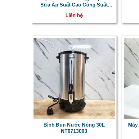
Sữa Áp Suất Cao Công Suất
2700W 10L
Liên hệ
Bình Đun Nước Nóng 30L
Máy
NT0713003