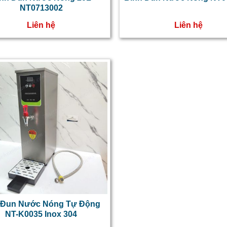
NT0713002
Liên hệ
Liên hệ
 Đun Nước Nóng Tự Động
NT-K0035 Inox 304