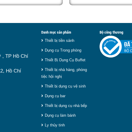
óng thơm ngon và hấp dẫn
quán ăn ki
viết dưới đây.
của quầy b
lựa chọn nồi hâm kém chất
khả năng g
kích thước
ém sẽ khiến thức ăn nhanh
đủ cùng ki
nhất hiện
nhu cầu sử
món ăn và ảnh hưởng đến
Tuy nhiên,
Danh mục sản phẩm
Bộ công thương
 vậy, việc chọn đúng sản
là loại p
Thiết bị tiền sảnh
ẹp và phù hợp nhu cầu sử
điện hay d
Dụng cụ Trong phòng
 , TP Hồ Chí
 Dưới đây là
top 9 nồi hâm
trọng giú
Thiết Bị Dụng Cụ Buffet
y.
9 lít
chất l
Thiết bị nhà hàng, phòng
2, Hồ Chí
nay.
tiệc hội nghị
Thiết bị dụng cụ vệ sinh
Dụng cụ bar
Thiết bị dụng cụ nhà bếp
Dụng cụ làm bánh
Ly thủy tinh