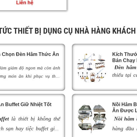
Liên hệ
 TỨC THIẾT BỊ DỤNG CỤ NHÀ HÀNG KHÁCH
ch Chọn Đèn Hâm Thức Ăn
Kích Thướ
Bán Chạy 
Đèn hâm 
 làm giảm độ ngon mà còn ảnh
thiếu tại 
ợng món ăn khi phục vụ thực
buffet chu
ày,
đèn hâm buffet
đã trở thành
món ăn luô
 khách sạn và khu nghỉ dưỡng
phục vụ, 
o món ăn luôn ấm nóng, thơm
 Buffet Giữ Nhiệt Tốt
Nồi Hâm B
thẩm mỹ v
đèn hâm buffet
có cấu tạo như
Ăn Được L
bày thực p
m thế nào để lựa chọn được mẫu
ffet
là thiết bị không thể
Nồi hâm b
Tuy nhiên,
giúp tối ưu hiệu quả giữ nhiệt
h sạn hay tiệc buffet giúp
không phù 
hàng đầu 
nghiệp cho không gian buffet?
hưởng đến 