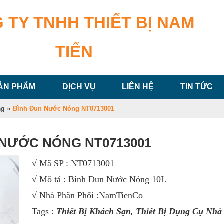
 TY TNHH THIẾT BỊ NAM
TIẾN
ẢN PHẨM
DỊCH VỤ
LIÊN HỆ
TIN TỨC
ng
»
Bình Đun Nước Nóng NT0713001
 NƯỚC NÓNG NT0713001
√
Mã SP :
NT0713001
√
Mô tả : Bình Đun Nước Nóng 10L
√ Nhà Phân Phối :NamTienCo
Tags :
Thiết Bị Khách Sạn
,
Thiết Bị Dụng Cụ Nhà