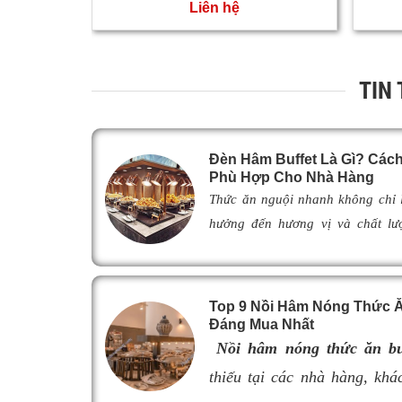
Liên hệ
TIN
Đèn Hâm Buffet Là Gì? Cá
Phù Hợp Cho Nhà Hàng
Thức ăn nguội nhanh không chỉ
hưởng đến hương vị và chất lư
khách. Để khắc phục tình trạng n
giải pháp được nhiều nhà hàng,
lựa chọn nhờ khả năng giữ ch
Top 9 Nồi Hâm Nóng Thức Ăn
ngon như vừa mới chế biến. Vậy
Đáng Mua Nhất
thế nào, hoạt động ra sao và là
Nồi hâm nóng thức ăn bu
đ
èn hâm nóng thức ăn
phù hợp, 
thiếu tại các nhà hàng, khác
cũng như nâng cao tính chuyên 