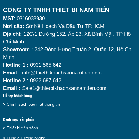
Tuy nhiên, giữa hàng loạt mẫu mã trên thị trường,
CÔNG TY TNHH THIẾT BỊ NAM TIẾN
MST:
0316038930
đâu là loại phù hợp nhất? Nên chọn nồi hâm buffet
Nơi cấp:
Sở Kế Hoạch Và Đầu Tư TP.HCM
dùng điện hay dùng cồn? Cùng tìm hiểu những tiêu
Địa chỉ:
12C/1 Đường 152, Ấp 23, Xã Bình Mỹ , TP Hồ
chí quan trọng giúp bạn chọn được mẫu
nồi hâm
Chí Minh
nóng thức ăn 9 lít
chất lượng, bền đẹp và tối ưu chi
Showroom
: 242 Đông Hưng Thuận 2, Quận 12, Hồ Chí
Minh
phí nhất hiện nay.
Hotline 1 :
0931 565 642
Email :
info@thietbikhachsannamtien.com
Hotline 2 :
0932 687 642
Email :
Sale1@thietbikhachsannamtien.com
Hỗ trợ khách hàng
Chính sách bảo mật thông tin
Danh mục sản phẩm
Thiết bị tiền sảnh
Dụng cụ Trong phòng