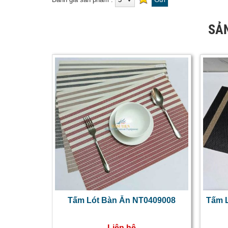
SẢ
Tấm Lót Bàn Ăn NT0409008
Tấm L
Liên hệ