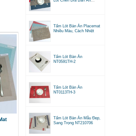
Lót Chén Dĩa Bàn Ăn
NT0822TH
Tấm Lót Bàn Ăn Placemat
Nhiều Màu, Cách Nhiệt
Tấm Lót Bàn Ăn
NT0591TH-2
Tấm Lót Bàn Ăn
NT0113TH-3
Tấm Lót Bàn Ăn Mẫu Đẹp,
Mat
Sang Trọng NT210706