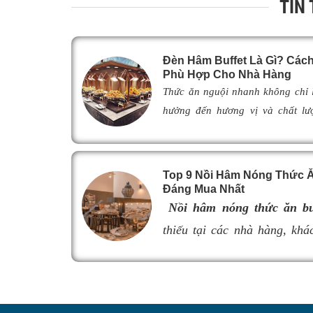
TIN
Đèn Hâm Buffet Là Gì? Cá
Phù Hợp Cho Nhà Hàng
Thức ăn nguội nhanh không chỉ
hưởng đến hương vị và chất lư
khách. Để khắc phục tình trạng n
giải pháp được nhiều nhà hàng,
lựa chọn nhờ khả năng giữ ch
Top 9 Nồi Hâm Nóng Thức Ăn
ngon như vừa mới chế biến. Vậy
Đáng Mua Nhất
thế nào, hoạt động ra sao và là
Nồi hâm nóng thức ăn bu
đ
èn hâm nóng thức ăn
phù hợp, 
thiếu tại các nhà hàng, khác
cũng như nâng cao tính chuyên 
món ăn luôn giữ được độ n
Hãy cùng tìm hiểu ngay trong bài 
thực khách. Tuy nhiên, nếu 
lượng, khả năng giữ nhiệt k