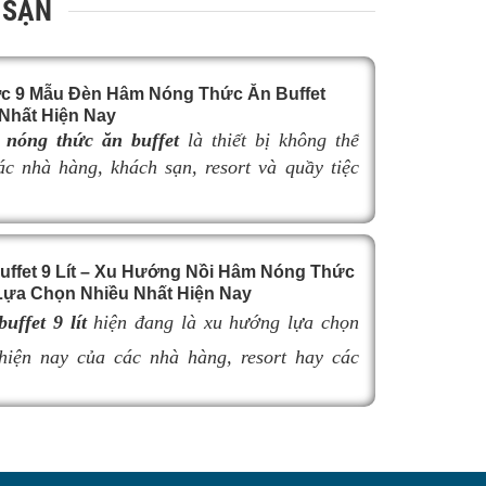
 SẠN
c 9 Mẫu Đèn Hâm Nóng Thức Ăn Buffet
Nhất Hiện Nay
nóng thức ăn buffet
là thiết bị không thể
các nhà hàng, khách sạn, resort và quầy tiệc
yên nghiệp. Không chỉ giúp duy trì nhiệt độ
n nóng hổi, thơm ngon trong suốt thời gian
đèn hâm buffet còn góp phần nâng cao tính
uffet 9 Lít – Xu Hướng Nồi Hâm Nóng Thức
à tạo nên sự sang trọng cho khu vực trưng
ựa Chọn Nhiều Nhất Hiện Nay
hẩm.
uffet 9 lít
hiện đang là xu hướng lựa chọn
 việc lựa chọn
đèn hâm buffet
có kích thước
hợp có thể làm giảm hiệu quả giữ nhiệt, ảnh
hiện nay của các nhà hàng, resort hay các
khả năng bố trí không gian và tính thẩm mỹ
nh doanh buffet chuyên nghiệp không chỉ nhờ
uffet. Trong bài viết này, hãy cùng tìm hiểu
iữ nóng thức ăn hiệu quả với dung tích vừa
 9 mẫu đèn hâm nóng thức ăn buffet bán chạy
ểu dáng sang trọng.
 nay để dễ dàng lựa chọn sản phẩm đáp ứng