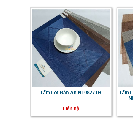
Tấm Lót Bàn Ăn NT0827TH
Tấm L
N
Liên hệ