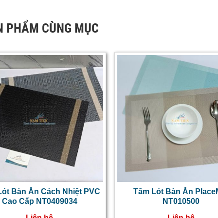
N PHẨM CÙNG MỤC
ót Bàn Ăn Cách Nhiệt PVC
Tấm Lót Bàn Ăn Place
Cao Cấp NT0409034
NT010500
Liên hệ
Liên hệ