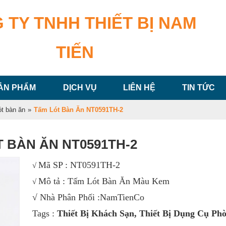
 TY TNHH THIẾT BỊ NAM
TIẾN
ẢN PHẨM
DỊCH VỤ
LIÊN HỆ
TIN TỨC
ót bàn ăn
»
Tấm Lót Bàn Ăn NT0591TH-2
 BÀN ĂN NT0591TH-2
Mã SP :
NT0591TH-2
√
Mô tả : Tấm Lót Bàn Ăn Màu Kem
√
√ Nhà Phân Phối :NamTienCo
Tags :
Thiết Bị Khách Sạn
,
Thiết Bị Dụng Cụ Phò