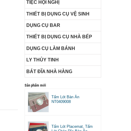
TIỆC HỘI NGHỊ
THIẾT BỊ DỤNG CỤ VỆ SINH
DỤNG CỤ BAR
THIẾT BỊ DỤNG CỤ NHÀ BẾP
DỤNG CỤ LÀM BÁNH
LY THỦY TINH
BÁT ĐĨA NHÀ HÀNG
Sản phẩm mới
Tấm Lót Bàn Ăn
NT0409008
Tấm Lót Placemat, Tấm