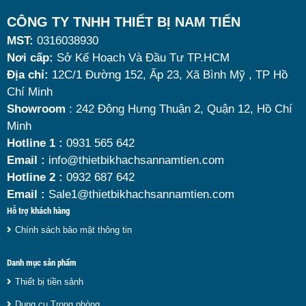
Tuy nhiên, giữa hàng loạt mẫu mã trên thị trường,
CÔNG TY TNHH THIẾT BỊ NAM TIẾN
MST:
0316038930
đâu là loại phù hợp nhất? Nên chọn nồi hâm buffet
Nơi cấp:
Sở Kế Hoạch Và Đầu Tư TP.HCM
dùng điện hay dùng cồn? Cùng tìm hiểu những tiêu
Địa chỉ:
12C/1 Đường 152, Ấp 23, Xã Bình Mỹ , TP Hồ
chí quan trọng giúp bạn chọn được mẫu
nồi hâm
Chí Minh
nóng thức ăn 9 lít
chất lượng, bền đẹp và tối ưu chi
Showroom
: 242 Đông Hưng Thuận 2, Quận 12, Hồ Chí
Minh
phí nhất hiện nay.
Hotline 1 :
0931 565 642
Email :
info@thietbikhachsannamtien.com
Hotline 2 :
0932 687 642
Email :
Sale1@thietbikhachsannamtien.com
Hỗ trợ khách hàng
Chính sách bảo mật thông tin
Danh mục sản phẩm
Thiết bị tiền sảnh
Dụng cụ Trong phòng