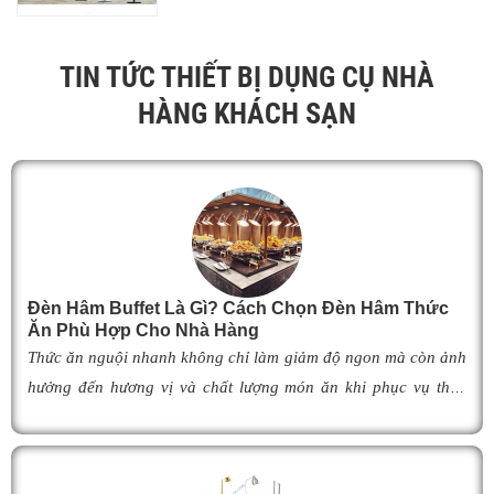
TIN TỨC THIẾT BỊ DỤNG CỤ NHÀ
HÀNG KHÁCH SẠN
Đèn Hâm Buffet Là Gì? Cách Chọn Đèn Hâm Thức
Ăn Phù Hợp Cho Nhà Hàng
Thức ăn nguội nhanh không chỉ làm giảm độ ngon mà còn ảnh
hưởng đến hương vị và chất lượng món ăn khi phục vụ thực
khách. Để khắc phục tình trạng này,
đèn hâm buffet
đã trở
thành giải pháp được nhiều nhà hàng, khách sạn và khu nghỉ
dưỡng lựa chọn nhờ khả năng giữ cho món ăn luôn ấm nóng,