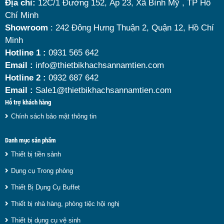
Địa chỉ:
12C/1 Đường 152, Ấp 23, Xã Bình Mỹ , TP Hồ
chí quan trọng giúp bạn chọn được mẫu
nồi hâm
Chí Minh
nóng thức ăn 9 lít
chất lượng, bền đẹp và tối ưu chi
Showroom
: 242 Đông Hưng Thuận 2, Quận 12, Hồ Chí
Minh
phí nhất hiện nay.
Hotline 1 :
0931 565 642
Email :
info@thietbikhachsannamtien.com
Hotline 2 :
0932 687 642
Email :
Sale1@thietbikhachsannamtien.com
Hỗ trợ khách hàng
Chính sách bảo mật thông tin
Danh mục sản phẩm
Thiết bị tiền sảnh
Dụng cụ Trong phòng
Thiết Bị Dụng Cụ Buffet
Thiết bị nhà hàng, phòng tiệc hội nghị
Thiết bị dụng cụ vệ sinh