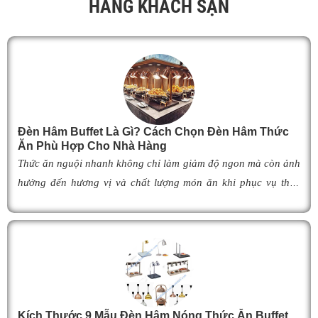
HÀNG KHÁCH SẠN
Đèn Hâm Buffet Là Gì? Cách Chọn Đèn Hâm Thức
Ăn Phù Hợp Cho Nhà Hàng
Thức ăn nguội nhanh không chỉ làm giảm độ ngon mà còn ảnh
hưởng đến hương vị và chất lượng món ăn khi phục vụ thực
khách. Để khắc phục tình trạng này,
đèn hâm buffet
đã trở
thành giải pháp được nhiều nhà hàng, khách sạn và khu nghỉ
dưỡng lựa chọn nhờ khả năng giữ cho món ăn luôn ấm nóng,
thơm ngon như vừa mới chế biến. Vậy
đèn hâm buffet
có cấu
tạo như thế nào, hoạt động ra sao và làm thế nào để lựa chọn
được mẫu
đ
èn hâm nóng thức ăn
phù hợp, giúp tối ưu hiệu
Kích Thước 9 Mẫu Đèn Hâm Nóng Thức Ăn Buffet
quả giữ nhiệt cũng như nâng cao tính chuyên nghiệp cho