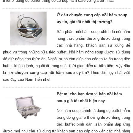
thiết bị dụng cụ buffet trong đó có bếp hâm cafe với giá tốt nhất.
Ở đâu chuyên cung cấp nồi hâm soup
uy tín, giá tốt nhất thị trường?
Sản phẩm nồi hâm soup chính là nồi hâm
nóng thực phẩm thường được dùng trong
các nhà hàng, khách sạn sử dụng để
phục vụ trong những bữa tiệc buffet. Nồi hâm nóng soup được sử dụng
để giữ nóng cho thức ăn. Ngoài ra nó còn giúp cho các thức ăn trong tiệc
buffet không lạnh, nguội đi trong suốt thời gian diễn ra bữa tiệc. Vậy đâu
là nơi
chuyên cung cấp nồi hâm soup uy tín
? Theo dõi ngya bài viết
sau đây của Nam Tiến nhé!
Bật mí cho bạn đơn vị bán nồi hâm
soup giá tốt nhất hiện nay
Nồi hâm soup chính là dụng cụ buffet nằm
trong dòng giá rẻ thường được dùng trong
tiệc buffet bình dân, sản phẩm đáp ứng
được mọi nhu cầu sử dụng từ khách sạn cao cấp cho đến các nhà hàng