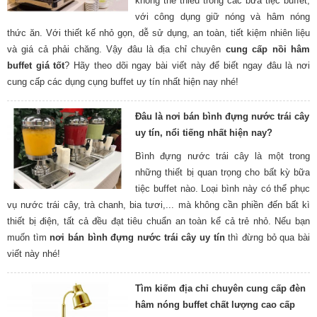
không thể thiếu trong các bữa tiệc buffet,
với công dụng giữ nóng và hâm nóng
thức ăn. Với thiết kế nhỏ gọn, dễ sử dụng, an toàn, tiết kiệm nhiên liệu
và giá cả phải chăng. Vậy đâu là địa chỉ chuyên
cung cấp nồi hâm
buffet giá tốt
? Hãy theo dõi ngay bài viết này để biết ngay đâu là nơi
cung cấp các dụng cụng buffet uy tín nhất hiện nay nhé!
Đâu là nơi bán bình đựng nước trái cây
uy tín, nổi tiếng nhất hiện nay?
Bình đựng nước trái cây là một trong
những thiết bị quan trọng cho bất kỳ bữa
tiệc buffet nào. Loại bình này có thể phục
vụ nước trái cây, trà chanh, bia tươi,... mà không cần phiền đến bất kì
thiết bị điện, tất cả đều đạt tiêu chuẩn an toàn kể cả trẻ nhỏ. Nếu bạn
muốn tìm
nơi bán bình đựng nước trái cây uy tín
thì đừng bỏ qua bài
viết này nhé!
Tìm kiếm địa chỉ chuyên cung cấp đèn
hâm nóng buffet chất lượng cao cấp