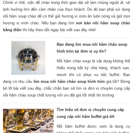
Chính vì thế, việc để cháo trong thời gian dài sẽ làm chúng nguội đi, sẽ
ảnh hưởng lớn đến cảm nhận của thực khách. Do đó bạn phải sử dụng
nồi hâm soup cháo để có thể giữ hương vị món ăn luôn nóng và giữ trọn
hương vị món cháo. Nếu bạn đang tìm
nơi bán nồi hâm soup cháo
bằng điện
thì hãy theo dõi ngay bài viết sau đây nhé!
Bạn đang tìm mua nồi hâm cháo soup
hình tròn tại đơn vị uy tín?
Nồi hâm cháo soup là vật dụng không thể
thiếu trong bất kỳ nhà hàng, khách sạn,
resort khi có phục vụ tiệc buffet. Bạn
đang có nhu cầu
tìm mua nồi hâm cháo soup hình tròn
giá tốt? Đừng
bỏ lỡ bài viết sau đây, chắc chắn bạn sẽ tìm ra đơn vị chuyên cung cấp
nồi hâm cháo soup chất lượng với ưu đãi giá tốt nhất thị trường.
Tìm hiểu về đơn vị chuyên cung cấp
cung cấp nồi hâm buffet giá tốt
Nồi hâm buffet được xem là dụng cụ