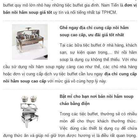
buffet quy mô lớn nhỏ hay những tiệc buffet gia đình. Nam Tiến là
đơn vị
bán nồi hâm soup giá tốt
uy tín và nổi tiếng nhất tại TPHCM.
Ghé ngay địa chỉ cung cấp nồi hâm
soup cao cấp, ưu đãi giá tốt nhất
Tại các bữa tiệc buffet ở nhà hàng, khách
sạn, sự kiện quan trọng,... thì nồi hâm
soup là dụng cụ không thể thiếu. Với nhu
cầu sử dụng nồi hâm soup ngày càng cao như thế, các chủ nhà hàng
hoặc đơn vị cung cấp dịch vụ tiệc buffet cần lưu ngay
địa chỉ cung cấp
nồi hâm soup cao cấp
với mức giá vô cùng hợp lý này.
Bật mí cho bạn nơi bán nồi hâm soup
cháo bằng điện
Trong các tiệc buffet, thường sẽ có nhiều
món để cho thực khách thưởng thức.
Việc dùng các thiết bị dụng cụ để chứa
đựng thức ăn và giúp nó giữ trọn được hương vị là điều rất quan trọng.