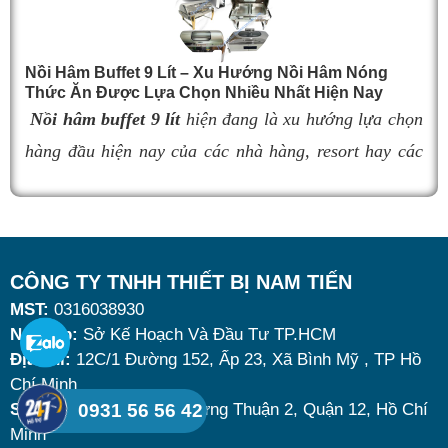
nhanh nguội, làm giảm hương vị món ăn và ảnh
hưởng đến trải nghiệm khách hàng. Vì vậy, việc chọn
đúng sản phẩm giữ nhiệt tốt, bền đẹp và phù hợp nhu
Nồi Hâm Buffet 9 Lít – Xu Hướng Nồi Hâm Nóng
Thức Ăn Được Lựa Chọn Nhiều Nhất Hiện Nay
cầu sử dụng là vô cùng quan trọng. Dưới đây là
top 9
Nồi hâm buffet 9 lít
hiện đang là xu hướng lựa chọn
nồi hâm buffet
đáng mua nhất hiện nay.
hàng đầu hiện nay của các nhà hàng, resort hay các
quán ăn kinh doanh buffet chuyên nghiệp không chỉ
nhờ khả năng giữ nóng thức ăn hiệu quả với dung
tích vừa đủ cùng kiểu dáng sang trọng.
Tuy nhiên, giữa hàng loạt mẫu mã trên thị trường,
CÔNG TY TNHH THIẾT BỊ NAM TIẾN
MST:
0316038930
đâu là loại phù hợp nhất? Nên chọn nồi hâm buffet
Nơi cấp:
Sở Kế Hoạch Và Đầu Tư TP.HCM
dùng điện hay dùng cồn? Cùng tìm hiểu những tiêu
Địa chỉ:
12C/1 Đường 152, Ấp 23, Xã Bình Mỹ , TP Hồ
chí quan trọng giúp bạn chọn được mẫu
nồi hâm
Chí Minh
nóng thức ăn 9 lít
chất lượng, bền đẹp và tối ưu chi
Showroom
: 242 Đông Hưng Thuận 2, Quận 12, Hồ Chí
0931 56 56 42
Minh
phí nhất hiện nay.