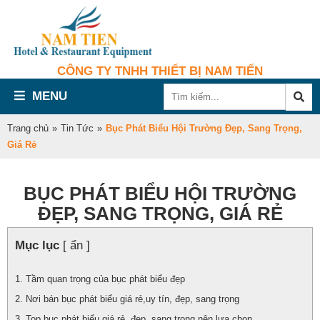
CÔNG TY TNHH THIẾT BỊ NAM TIẾN
MENU
Trang chủ
»
Tin Tức
»
Bục Phát Biểu Hội Trường Đẹp, Sang Trọng,
Giá Rẻ
BỤC PHÁT BIỂU HỘI TRƯỜNG
ĐẸP, SANG TRỌNG, GIÁ RẺ
Mục lục
[ ẩn ]
Tầm quan trọng của bục phát biểu đẹp
Nơi bán bục phát biểu giá rẻ,uy tín, đẹp, sang trọng
Top bục phát biểu giá rẻ, đẹp, sang trọng nên lựa chọn