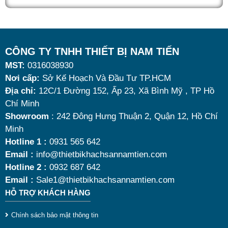
quán ăn kinh doanh buffet chuyên nghiệp không chỉ
nhờ khả năng giữ nóng thức ăn hiệu quả với dung
tích vừa đủ cùng kiểu dáng sang trọng.
Tuy nhiên, giữa hàng loạt mẫu mã trên thị trường,
CÔNG TY TNHH THIẾT BỊ NAM TIẾN
MST:
0316038930
đâu là loại phù hợp nhất? Nên chọn nồi hâm buffet
Nơi cấp:
Sở Kế Hoạch Và Đầu Tư TP.HCM
dùng điện hay dùng cồn? Cùng tìm hiểu những tiêu
Địa chỉ:
12C/1 Đường 152, Ấp 23, Xã Bình Mỹ , TP Hồ
chí quan trọng giúp bạn chọn được mẫu
nồi hâm
Chí Minh
nóng thức ăn 9 lít
chất lượng, bền đẹp và tối ưu chi
Showroom
: 242 Đông Hưng Thuận 2, Quận 12, Hồ Chí
Minh
phí nhất hiện nay.
Hotline 1 :
0931 565 642
Email :
info@thietbikhachsannamtien.com
Hotline 2 :
0932 687 642
Email :
Sale1@thietbikhachsannamtien.com
HỖ TRỢ KHÁCH HÀNG
Chính sách bảo mật thông tin