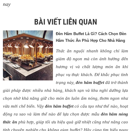
nay
BÀI VIẾT LIÊN QUAN
Đèn Hâm Buffet Là Gì? Cách Chọn Đèn
Hâm Thức Ăn Phù Hợp Cho Nhà Hàng
Thức ăn nguội nhanh không chỉ làm
giảm độ ngon mà còn ảnh hưởng đến
hương vị và chất lượng món ăn khi
phục vụ thực khách. Để khắc phục tình
trạng này,
đèn hâm buffet
đã trở thành
giải pháp được nhiều nhà hàng, khách sạn và khu nghỉ dưỡng lựa
chọn nhờ khả năng giữ cho món ăn luôn ấm nóng, thơm ngon như
vừa mới chế biến. Vậy
đèn hâm buffet
có cấu tạo như thế nào, hoạt
động ra sao và làm thế nào để lựa chọn được mẫu
đ
èn hâm nóng
thức ăn
phù hợp, giúp tối ưu hiệu quả giữ nhiệt cũng như nâng cao
tính chuyên nghiệp cho không gian buffet? Hãy cùng tìm hiểu ngay