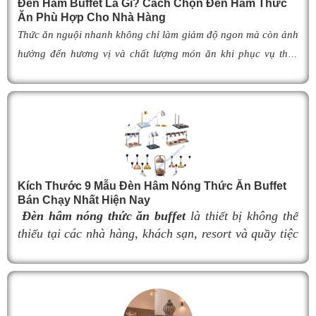
Đèn Hâm Buffet Là Gì? Cách Chọn Đèn Hâm Thức
Ăn Phù Hợp Cho Nhà Hàng
Thức ăn nguội nhanh không chỉ làm giảm độ ngon mà còn ảnh
hưởng đến hương vị và chất lượng món ăn khi phục vụ thực
khách. Để khắc phục tình trạng này,
đèn hâm buffet
đã trở
thành giải pháp được nhiều nhà hàng, khách sạn và khu nghỉ
dưỡng lựa chọn nhờ khả năng giữ cho món ăn luôn ấm nóng,
thơm ngon như vừa mới chế biến. Vậy
đèn hâm buffet
có cấu
tạo như thế nào, hoạt động ra sao và làm thế nào để lựa chọn
được mẫu
đ
èn hâm nóng thức ăn
phù hợp, giúp tối ưu hiệu
Kích Thước 9 Mẫu Đèn Hâm Nóng Thức Ăn Buffet
quả giữ nhiệt cũng như nâng cao tính chuyên nghiệp cho
Bán Chạy Nhất Hiện Nay
không gian buffet? Hãy cùng tìm hiểu ngay trong bài viết dưới
Đèn hâm nóng thức ăn buffet
là thiết bị không thể
đây.
thiếu tại các nhà hàng, khách sạn, resort và quầy tiệc
buffet chuyên nghiệp. Không chỉ giúp duy trì nhiệt độ
món ăn luôn nóng hổi, thơm ngon trong suốt thời gian
phục vụ, đèn hâm buffet còn góp phần nâng cao tính
thẩm mỹ và tạo nên sự sang trọng cho khu vực trưng