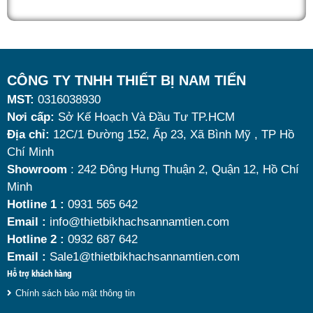
quán ăn kinh doanh buffet chuyên nghiệp không chỉ
nhờ khả năng giữ nóng thức ăn hiệu quả với dung
tích vừa đủ cùng kiểu dáng sang trọng.
Tuy nhiên, giữa hàng loạt mẫu mã trên thị trường,
CÔNG TY TNHH THIẾT BỊ NAM TIẾN
MST:
0316038930
đâu là loại phù hợp nhất? Nên chọn nồi hâm buffet
Nơi cấp:
Sở Kế Hoạch Và Đầu Tư TP.HCM
dùng điện hay dùng cồn? Cùng tìm hiểu những tiêu
Địa chỉ:
12C/1 Đường 152, Ấp 23, Xã Bình Mỹ , TP Hồ
chí quan trọng giúp bạn chọn được mẫu
nồi hâm
Chí Minh
nóng thức ăn 9 lít
chất lượng, bền đẹp và tối ưu chi
Showroom
: 242 Đông Hưng Thuận 2, Quận 12, Hồ Chí
Minh
phí nhất hiện nay.
Hotline 1 :
0931 565 642
Email :
info@thietbikhachsannamtien.com
Hotline 2 :
0932 687 642
Email :
Sale1@thietbikhachsannamtien.com
Hỗ trợ khách hàng
Chính sách bảo mật thông tin