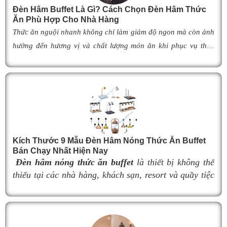
Đèn Hâm Buffet Là Gì? Cách Chọn Đèn Hâm Thức
Ăn Phù Hợp Cho Nhà Hàng
Thức ăn nguội nhanh không chỉ làm giảm độ ngon mà còn ảnh
hưởng đến hương vị và chất lượng món ăn khi phục vụ thực
khách. Để khắc phục tình trạng này,
đèn hâm buffet
đã trở
thành giải pháp được nhiều nhà hàng, khách sạn và khu nghỉ
dưỡng lựa chọn nhờ khả năng giữ cho món ăn luôn ấm nóng,
thơm ngon như vừa mới chế biến. Vậy
đèn hâm buffet
có cấu
tạo như thế nào, hoạt động ra sao và làm thế nào để lựa chọn
được mẫu
đ
èn hâm nóng thức ăn
phù hợp, giúp tối ưu hiệu
Kích Thước 9 Mẫu Đèn Hâm Nóng Thức Ăn Buffet
quả giữ nhiệt cũng như nâng cao tính chuyên nghiệp cho
Bán Chạy Nhất Hiện Nay
không gian buffet? Hãy cùng tìm hiểu ngay trong bài viết dưới
Đèn hâm nóng thức ăn buffet
là thiết bị không thể
đây.
thiếu tại các nhà hàng, khách sạn, resort và quầy tiệc
buffet chuyên nghiệp. Không chỉ giúp duy trì nhiệt độ
món ăn luôn nóng hổi, thơm ngon trong suốt thời gian
phục vụ, đèn hâm buffet còn góp phần nâng cao tính
thẩm mỹ và tạo nên sự sang trọng cho khu vực trưng