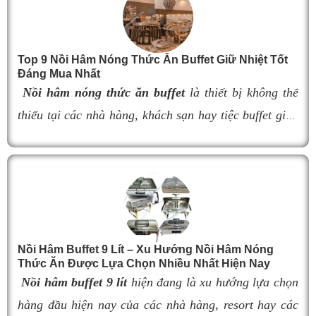
bày thực phẩm.
Tuy nhiên, việc lựa chọn
đèn hâm buffet
có kích
thước không phù hợp có thể làm giảm hiệu quả giữ
Top 9 Nồi Hâm Nóng Thức Ăn Buffet Giữ Nhiệt Tốt
nhiệt, ảnh hưởng đến khả năng bố trí không gian và
Đáng Mua Nhất
tính thẩm mỹ của quầy buffet. Trong bài viết này, hãy
Nồi hâm nóng thức ăn buffet
là thiết bị không thể
cùng tìm hiểu kích thước 9 mẫu đèn hâm nóng thức
thiếu tại các nhà hàng, khách sạn hay tiệc buffet giúp
ăn buffet bán chạy nhất hiện nay để dễ dàng lựa chọn
món ăn luôn giữ được độ nóng thơm ngon và hấp dẫn
sản phẩm đáp ứng nhu cầu sử dụng và tối ưu không
gian lắp đặt.
thực khách. Tuy nhiên, nếu lựa chọn nồi hâm kém
chất lượng, khả năng giữ nhiệt kém sẽ khiến thức ăn
nhanh nguội, làm giảm hương vị món ăn và ảnh
hưởng đến trải nghiệm khách hàng. Vì vậy, việc chọn
đúng sản phẩm giữ nhiệt tốt, bền đẹp và phù hợp nhu
Nồi Hâm Buffet 9 Lít – Xu Hướng Nồi Hâm Nóng
Thức Ăn Được Lựa Chọn Nhiều Nhất Hiện Nay
cầu sử dụng là vô cùng quan trọng. Dưới đây là
top 9
Nồi hâm buffet 9 lít
hiện đang là xu hướng lựa chọn
nồi hâm buffet
đáng mua nhất hiện nay.
hàng đầu hiện nay của các nhà hàng, resort hay các