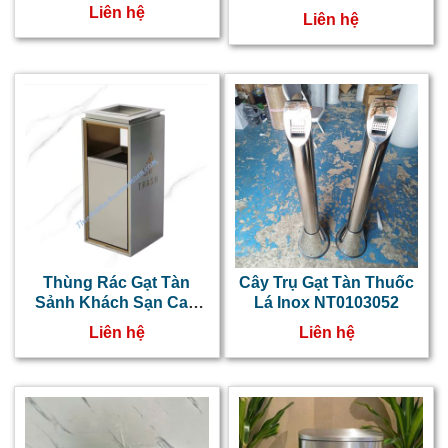
Màu Xám NT0103075
Liên hệ
Liên hệ
Thùng Rác Gạt Tàn
Cây Trụ Gạt Tàn Thuốc
Sảnh Khách Sạn Cao
Lá Inox NT0103052
Cấp
Liên hệ
Liên hệ