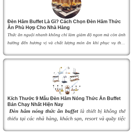
Đèn Hâm Buffet Là Gì? Cách Chọn Đèn Hâm Thức
Ăn Phù Hợp Cho Nhà Hàng
Thức ăn nguội nhanh không chỉ làm giảm độ ngon mà còn ảnh
hưởng đến hương vị và chất lượng món ăn khi phục vụ thực
khách. Để khắc phục tình trạng này,
đèn hâm buffet
đã trở
thành giải pháp được nhiều nhà hàng, khách sạn và khu nghỉ
dưỡng lựa chọn nhờ khả năng giữ cho món ăn luôn ấm nóng,
thơm ngon như vừa mới chế biến. Vậy
đèn hâm buffet
có cấu
tạo như thế nào, hoạt động ra sao và làm thế nào để lựa chọn
được mẫu
đ
èn hâm nóng thức ăn
phù hợp, giúp tối ưu hiệu
Kích Thước 9 Mẫu Đèn Hâm Nóng Thức Ăn Buffet
quả giữ nhiệt cũng như nâng cao tính chuyên nghiệp cho
Bán Chạy Nhất Hiện Nay
không gian buffet? Hãy cùng tìm hiểu ngay trong bài viết dưới
Đèn hâm nóng thức ăn buffet
là thiết bị không thể
đây.
thiếu tại các nhà hàng, khách sạn, resort và quầy tiệc
buffet chuyên nghiệp. Không chỉ giúp duy trì nhiệt độ