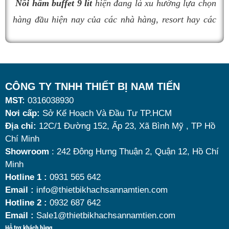
Nồi hâm buffet 9 lít
hiện đang là xu hướng lựa chọn
nồi hâm buffet
đáng mua nhất hiện nay.
hàng đầu hiện nay của các nhà hàng, resort hay các
quán ăn kinh doanh buffet chuyên nghiệp không chỉ
nhờ khả năng giữ nóng thức ăn hiệu quả với dung
tích vừa đủ cùng kiểu dáng sang trọng.
Tuy nhiên, giữa hàng loạt mẫu mã trên thị trường,
CÔNG TY TNHH THIẾT BỊ NAM TIẾN
MST:
0316038930
đâu là loại phù hợp nhất? Nên chọn nồi hâm buffet
Nơi cấp:
Sở Kế Hoạch Và Đầu Tư TP.HCM
dùng điện hay dùng cồn? Cùng tìm hiểu những tiêu
Địa chỉ:
12C/1 Đường 152, Ấp 23, Xã Bình Mỹ , TP Hồ
chí quan trọng giúp bạn chọn được mẫu
nồi hâm
Chí Minh
nóng thức ăn 9 lít
chất lượng, bền đẹp và tối ưu chi
Showroom
: 242 Đông Hưng Thuận 2, Quận 12, Hồ Chí
Minh
phí nhất hiện nay.
Hotline 1 :
0931 565 642
Email :
info@thietbikhachsannamtien.com
Hotline 2 :
0932 687 642
Email :
Sale1@thietbikhachsannamtien.com
Hỗ trợ khách hàng