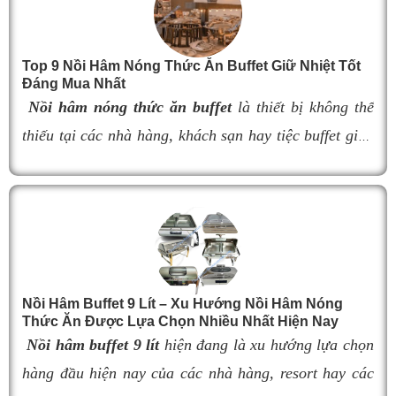
bày thực phẩm.
Tuy nhiên, việc lựa chọn
đèn hâm buffet
có kích
thước không phù hợp có thể làm giảm hiệu quả giữ
Top 9 Nồi Hâm Nóng Thức Ăn Buffet Giữ Nhiệt Tốt
nhiệt, ảnh hưởng đến khả năng bố trí không gian và
Đáng Mua Nhất
tính thẩm mỹ của quầy buffet. Trong bài viết này, hãy
Nồi hâm nóng thức ăn buffet
là thiết bị không thể
cùng tìm hiểu kích thước 9 mẫu đèn hâm nóng thức
thiếu tại các nhà hàng, khách sạn hay tiệc buffet giúp
ăn buffet bán chạy nhất hiện nay để dễ dàng lựa chọn
món ăn luôn giữ được độ nóng thơm ngon và hấp dẫn
sản phẩm đáp ứng nhu cầu sử dụng và tối ưu không
gian lắp đặt.
thực khách. Tuy nhiên, nếu lựa chọn nồi hâm kém
chất lượng, khả năng giữ nhiệt kém sẽ khiến thức ăn
nhanh nguội, làm giảm hương vị món ăn và ảnh
hưởng đến trải nghiệm khách hàng. Vì vậy, việc chọn
đúng sản phẩm giữ nhiệt tốt, bền đẹp và phù hợp nhu
Nồi Hâm Buffet 9 Lít – Xu Hướng Nồi Hâm Nóng
Thức Ăn Được Lựa Chọn Nhiều Nhất Hiện Nay
cầu sử dụng là vô cùng quan trọng. Dưới đây là
top 9
Nồi hâm buffet 9 lít
hiện đang là xu hướng lựa chọn
nồi hâm buffet
đáng mua nhất hiện nay.
hàng đầu hiện nay của các nhà hàng, resort hay các