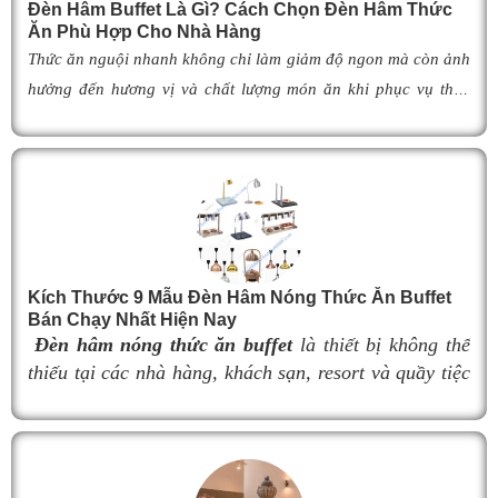
Đèn Hâm Buffet Là Gì? Cách Chọn Đèn Hâm Thức
Ăn Phù Hợp Cho Nhà Hàng
Thức ăn nguội nhanh không chỉ làm giảm độ ngon mà còn ảnh
hưởng đến hương vị và chất lượng món ăn khi phục vụ thực
khách. Để khắc phục tình trạng này,
đèn hâm buffet
đã trở
thành giải pháp được nhiều nhà hàng, khách sạn và khu nghỉ
dưỡng lựa chọn nhờ khả năng giữ cho món ăn luôn ấm nóng,
thơm ngon như vừa mới chế biến. Vậy
đèn hâm buffet
có cấu
tạo như thế nào, hoạt động ra sao và làm thế nào để lựa chọn
được mẫu
đ
èn hâm nóng thức ăn
phù hợp, giúp tối ưu hiệu
Kích Thước 9 Mẫu Đèn Hâm Nóng Thức Ăn Buffet
quả giữ nhiệt cũng như nâng cao tính chuyên nghiệp cho
Bán Chạy Nhất Hiện Nay
không gian buffet? Hãy cùng tìm hiểu ngay trong bài viết dưới
Đèn hâm nóng thức ăn buffet
là thiết bị không thể
đây.
thiếu tại các nhà hàng, khách sạn, resort và quầy tiệc
buffet chuyên nghiệp. Không chỉ giúp duy trì nhiệt độ
món ăn luôn nóng hổi, thơm ngon trong suốt thời gian
phục vụ, đèn hâm buffet còn góp phần nâng cao tính
thẩm mỹ và tạo nên sự sang trọng cho khu vực trưng