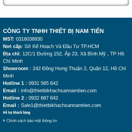
quán ăn kinh doanh buffet chuyên nghiệp không chỉ
nhờ khả năng giữ nóng thức ăn hiệu quả với dung
tích vừa đủ cùng kiểu dáng sang trọng.
Tuy nhiên, giữa hàng loạt mẫu mã trên thị trường,
CÔNG TY TNHH THIẾT BỊ NAM TIẾN
MST:
0316038930
đâu là loại phù hợp nhất? Nên chọn nồi hâm buffet
Nơi cấp:
Sở Kế Hoạch Và Đầu Tư TP.HCM
dùng điện hay dùng cồn? Cùng tìm hiểu những tiêu
Địa chỉ:
12C/1 Đường 152, Ấp 23, Xã Bình Mỹ , TP Hồ
chí quan trọng giúp bạn chọn được mẫu
nồi hâm
Chí Minh
nóng thức ăn 9 lít
chất lượng, bền đẹp và tối ưu chi
Showroom
: 242 Đông Hưng Thuận 2, Quận 12, Hồ Chí
Minh
phí nhất hiện nay.
Hotline 1 :
0931 565 642
Email :
info@thietbikhachsannamtien.com
Hotline 2 :
0932 687 642
Email :
Sale1@thietbikhachsannamtien.com
Hỗ trợ khách hàng
Chính sách bảo mật thông tin