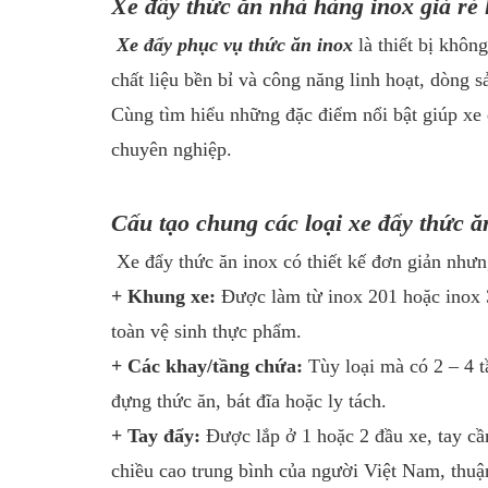
Xe đẩy thức ăn nhà hàng inox giá rẻ 
Xe đẩy phục vụ thức ăn inox
là thiết bị không
chất liệu bền bỉ và công năng linh hoạt, dòng 
Cùng tìm hiểu những đặc điểm nổi bật giúp xe 
chuyên nghiệp.
Cấu tạo chung các loại xe đẩy thức ă
Xe đẩy thức ăn inox có thiết kế đơn giản nhưn
+ Khung xe:
Được làm từ inox 201 hoặc inox 3
toàn vệ sinh thực phẩm.
+ Các khay/tầng chứa:
Tùy loại mà có 2 – 4 t
đựng thức ăn, bát đĩa hoặc ly tách.
+ Tay đẩy:
Được lắp ở 1 hoặc 2 đầu xe, tay cầ
chiều cao trung bình của người Việt Nam, thuận