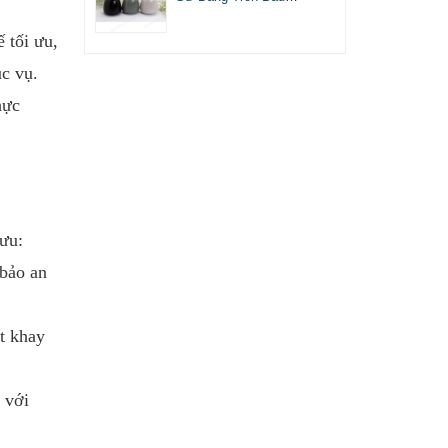
NT0218043
ế tối ưu,
ục vụ.
hực
 ưu:
 bảo an
t khay
 với