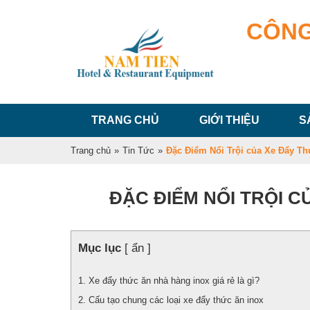
CÔNG
TRANG CHỦ
GIỚI THIỆU
S
Trang chủ
»
Tin Tức
»
Đặc Điểm Nổi Trội của Xe Đẩy T
ĐẶC ĐIỂM NỔI TRỘI C
Mục lục
[ ẩn ]
Xe đẩy thức ăn nhà hàng inox giá rẻ là gì?
Cấu tạo chung các loại xe đẩy thức ăn inox