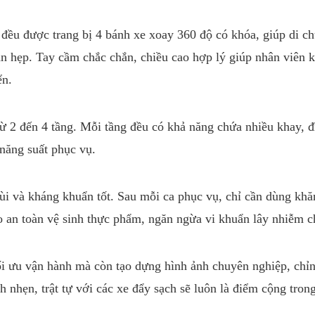
đều được trang bị 4 bánh xe xoay 360 độ có khóa, giúp di c
an hẹp. Tay cầm chắc chắn, chiều cao hợp lý giúp nhân viên 
ển.
từ 2 đến 4 tầng. Mỗi tầng đều có khả năng chứa nhiều khay, đĩ
 năng suất phục vụ.
hùi và kháng khuẩn tốt. Sau mỗi ca phục vụ, chỉ cần dùng kh
o an toàn vệ sinh thực phẩm, ngăn ngừa vi khuẩn lây nhiễm c
ối ưu vận hành mà còn tạo dựng hình ảnh chuyên nghiệp, chỉ
nhẹn, trật tự với các xe đẩy sạch sẽ luôn là điểm cộng tron