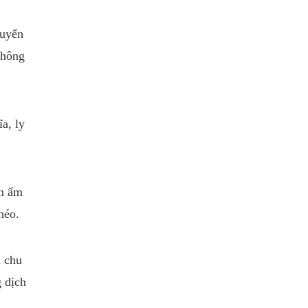
huyển
không
a, ly
ăn ẩm
héo.
n chu
g dịch