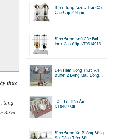
Bình Đựng Nước Trái Cây
Cao Cấp 2 Ngăn
Bình Đựng Ngũ Cốc Đôi
Inox Cao Cấp NT0314013
Đèn Hâm Nóng Thức Ăn
Buffet 2 Bóng Màu Đồng
NT0303059
ẩy thức
Tấm Lót Bàn Ăn
, tăng
NT0409008
ặc điểm
Bình Đựng Xà Phòng Bằng
Sứ Dáng Tròn Bầu