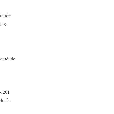
 thước
ụng.
ụ tối đa
x 201
ch của