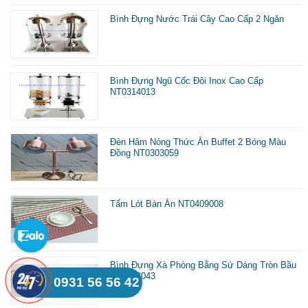
Bình Đựng Nước Trái Cây Cao Cấp 2 Ngăn
Bình Đựng Ngũ Cốc Đôi Inox Cao Cấp
NT0314013
Đèn Hâm Nóng Thức Ăn Buffet 2 Bóng Màu
Đồng NT0303059
Tấm Lót Bàn Ăn NT0409008
Bình Đựng Xà Phòng Bằng Sứ Dáng Tròn Bầu
NT0218043
0931 56 56 42