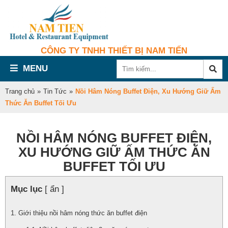
CÔNG TY TNHH THIẾT BỊ NAM TIẾN
MENU
Trang chủ
»
Tin Tức
»
Nồi Hâm Nóng Buffet Điện, Xu Hướng Giữ Ấm
Thức Ăn Buffet Tối Ưu
NỒI HÂM NÓNG BUFFET ĐIỆN,
XU HƯỚNG GIỮ ẤM THỨC ĂN
BUFFET TỐI ƯU
Mục lục
[ ẩn ]
Giới thiệu nồi hâm nóng thức ăn buffet điện