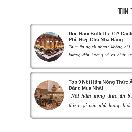
TIN
Đèn Hâm Buffet Là Gì? Cá
Phù Hợp Cho Nhà Hàng
Thức ăn nguội nhanh không chỉ
hưởng đến hương vị và chất lư
khách. Để khắc phục tình trạng n
giải pháp được nhiều nhà hàng,
lựa chọn nhờ khả năng giữ ch
Top 9 Nồi Hâm Nóng Thức Ăn
ngon như vừa mới chế biến. Vậy
Đáng Mua Nhất
thế nào, hoạt động ra sao và là
Nồi hâm nóng thức ăn bu
đ
èn hâm nóng thức ăn
phù hợp, 
thiếu tại các nhà hàng, khác
cũng như nâng cao tính chuyên 
món ăn luôn giữ được độ n
Hãy cùng tìm hiểu ngay trong bài 
thực khách. Tuy nhiên, nếu 