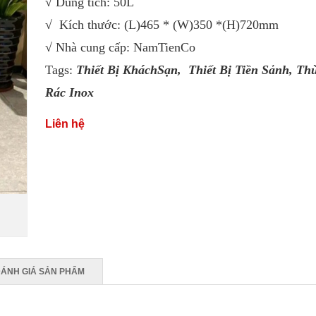
√ Dung tích: 50L
√ Kích thước: (L)465 * (W)350 *(H)720mm
√ Nhà cung cấp: NamTienCo
Tags:
Thiết Bị KháchSạn,
Thiết Bị Tiền Sảnh
,
Th
Rác Inox
Liên hệ
ÁNH GIÁ SẢN PHẨM