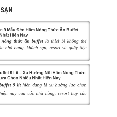
 SẠN
c 9 Mẫu Đèn Hâm Nóng Thức Ăn Buffet
Nhất Hiện Nay
nóng thức ăn buffet
là thiết bị không thể
các nhà hàng, khách sạn, resort và quầy tiệc
yên nghiệp. Không chỉ giúp duy trì nhiệt độ
n nóng hổi, thơm ngon trong suốt thời gian
đèn hâm buffet còn góp phần nâng cao tính
uffet 9 Lít – Xu Hướng Nồi Hâm Nóng Thức
à tạo nên sự sang trọng cho khu vực trưng
ựa Chọn Nhiều Nhất Hiện Nay
hẩm.
uffet 9 lít
hiện đang là xu hướng lựa chọn
 việc lựa chọn
đèn hâm buffet
có kích thước
hợp có thể làm giảm hiệu quả giữ nhiệt, ảnh
hiện nay của các nhà hàng, resort hay các
khả năng bố trí không gian và tính thẩm mỹ
nh doanh buffet chuyên nghiệp không chỉ nhờ
uffet. Trong bài viết này, hãy cùng tìm hiểu
iữ nóng thức ăn hiệu quả với dung tích vừa
 9 mẫu đèn hâm nóng thức ăn buffet bán chạy