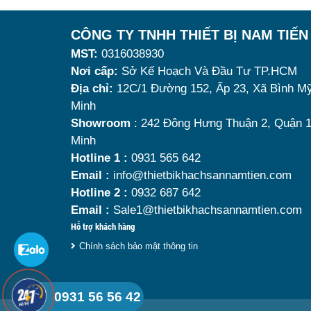
lượng, khả năng giữ nhiệt k
nguội, làm giảm hương vị 
CÔNG TY TNHH THIẾT BỊ NAM TIẾN
trải nghiệm khách hàng. Vì
MST:
0316038930
phẩm giữ nhiệt tốt, bền đ
Nơi cấp:
Sở Kế Hoạch Và Đầu Tư TP.HCM
Địa chỉ:
12C/1 Đường 152, Ấp 23, Xã Bình Mỹ
dụng là vô cùng quan trọng.
Minh
buffet
đáng mua nhất hiện na
Showroom
: 242 Đông Hưng Thuận 2, Quận 1
Minh
Hotline 1 :
0931 565 642
Email :
info@thietbikhachsannamtien.com
Hotline 2 :
0932 687 642
Email :
Sale1@thietbikhachsannamtien.com
Hỗ trợ khách hàng
Chính sách bảo mật thông tin
0931 56 56 42