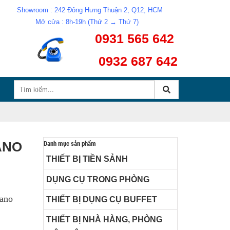
Showroom : 242 Đông Hưng Thuận 2, Q12, HCM
Mở cửa : 8h-19h (Thứ 2 → Thứ 7)
0931 565 642
0932 687 642
ANO
Danh mục sản phẩm
THIẾT BỊ TIỀN SẢNH
DỤNG CỤ TRONG PHÒNG
nano
THIẾT BỊ DỤNG CỤ BUFFET
THIẾT BỊ NHÀ HÀNG, PHÒNG