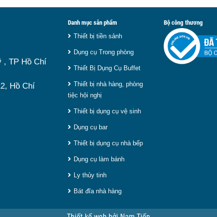
ém sẽ khiến thức ăn nhanh
đủ cùng ki
nhất hiện
nhu cầu sử
món ăn và ảnh hưởng đến
Tuy nhiên,
Danh mục sản phẩm
Bộ công thương
 vậy, việc chọn đúng sản
là loại p
Thiết bị tiền sảnh
ẹp và phù hợp nhu cầu sử
điện hay d
Dụng cụ Trong phòng
 , TP Hồ Chí
 Dưới đây là
top 9 nồi hâm
trọng giú
Thiết Bị Dụng Cụ Buffet
y.
9 lít
chất l
Thiết bị nhà hàng, phòng
2, Hồ Chí
nay.
tiệc hội nghị
Thiết bị dụng cụ vệ sinh
Dụng cụ bar
Thiết bị dụng cụ nhà bếp
Dụng cụ làm bánh
Ly thủy tinh
Bát đĩa nhà hàng
Thiết kế web
bởi
Nam Tiến