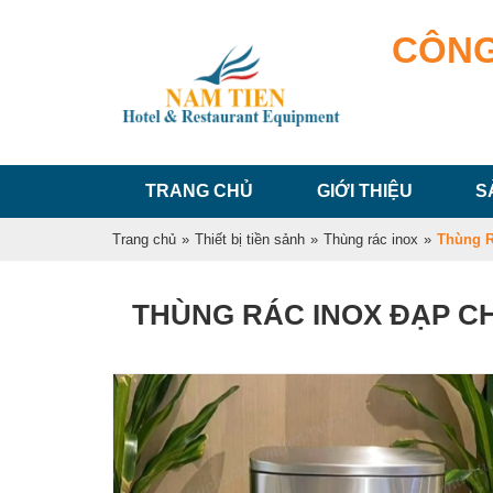
CÔNG
TRANG CHỦ
GIỚI THIỆU
S
Trang chủ
»
Thiết bị tiền sảnh
»
Thùng rác inox
»
Thùng R
THÙNG RÁC INOX ĐẠP CH