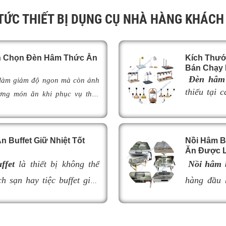
 TỨC THIẾT BỊ DỤNG CỤ NHÀ HÀNG KHÁCH
ch Chọn Đèn Hâm Thức Ăn
Kích Thướ
Bán Chạy 
Đèn hâm 
 làm giảm độ ngon mà còn ảnh
thiếu tại 
ợng món ăn khi phục vụ thực
buffet chu
ày,
đèn hâm buffet
đã trở thành
món ăn luô
 khách sạn và khu nghỉ dưỡng
phục vụ, 
o món ăn luôn ấm nóng, thơm
 Buffet Giữ Nhiệt Tốt
Nồi Hâm B
thẩm mỹ v
đèn hâm buffet
có cấu tạo như
Ăn Được L
bày thực p
m thế nào để lựa chọn được mẫu
ffet
là thiết bị không thể
Nồi hâm b
Tuy nhiên,
giúp tối ưu hiệu quả giữ nhiệt
h sạn hay tiệc buffet giúp
không phù 
hàng đầu 
nghiệp cho không gian buffet?
hưởng đến 
óng thơm ngon và hấp dẫn
quán ăn ki
viết dưới đây.
của quầy b
lựa chọn nồi hâm kém chất
khả năng g
kích thước