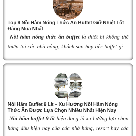
bày thực phẩm.
Tuy nhiên, việc lựa chọn
đèn hâm buffet
có kích
thước không phù hợp có thể làm giảm hiệu quả giữ
Top 9 Nồi Hâm Nóng Thức Ăn Buffet Giữ Nhiệt Tốt
nhiệt, ảnh hưởng đến khả năng bố trí không gian và
Đáng Mua Nhất
tính thẩm mỹ của quầy buffet. Trong bài viết này, hãy
Nồi hâm nóng thức ăn buffet
là thiết bị không thể
cùng tìm hiểu kích thước 9 mẫu đèn hâm nóng thức
thiếu tại các nhà hàng, khách sạn hay tiệc buffet giúp
ăn buffet bán chạy nhất hiện nay để dễ dàng lựa chọn
món ăn luôn giữ được độ nóng thơm ngon và hấp dẫn
sản phẩm đáp ứng nhu cầu sử dụng và tối ưu không
gian lắp đặt.
thực khách. Tuy nhiên, nếu lựa chọn nồi hâm kém
chất lượng, khả năng giữ nhiệt kém sẽ khiến thức ăn
nhanh nguội, làm giảm hương vị món ăn và ảnh
hưởng đến trải nghiệm khách hàng. Vì vậy, việc chọn
đúng sản phẩm giữ nhiệt tốt, bền đẹp và phù hợp nhu
Nồi Hâm Buffet 9 Lít – Xu Hướng Nồi Hâm Nóng
Thức Ăn Được Lựa Chọn Nhiều Nhất Hiện Nay
cầu sử dụng là vô cùng quan trọng. Dưới đây là
top 9
Nồi hâm buffet 9 lít
hiện đang là xu hướng lựa chọn
nồi hâm buffet
đáng mua nhất hiện nay.
hàng đầu hiện nay của các nhà hàng, resort hay các