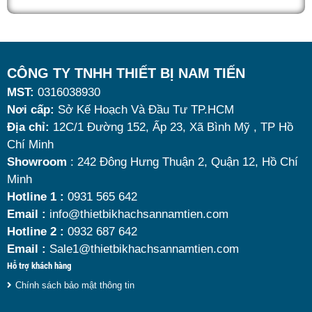
quán ăn kinh doanh buffet chuyên nghiệp không chỉ
nhờ khả năng giữ nóng thức ăn hiệu quả với dung
tích vừa đủ cùng kiểu dáng sang trọng.
Tuy nhiên, giữa hàng loạt mẫu mã trên thị trường,
CÔNG TY TNHH THIẾT BỊ NAM TIẾN
MST:
0316038930
đâu là loại phù hợp nhất? Nên chọn nồi hâm buffet
Nơi cấp:
Sở Kế Hoạch Và Đầu Tư TP.HCM
dùng điện hay dùng cồn? Cùng tìm hiểu những tiêu
Địa chỉ:
12C/1 Đường 152, Ấp 23, Xã Bình Mỹ , TP Hồ
chí quan trọng giúp bạn chọn được mẫu
nồi hâm
Chí Minh
nóng thức ăn 9 lít
chất lượng, bền đẹp và tối ưu chi
Showroom
: 242 Đông Hưng Thuận 2, Quận 12, Hồ Chí
Minh
phí nhất hiện nay.
Hotline 1 :
0931 565 642
Email :
info@thietbikhachsannamtien.com
Hotline 2 :
0932 687 642
Email :
Sale1@thietbikhachsannamtien.com
Hỗ trợ khách hàng
Chính sách bảo mật thông tin