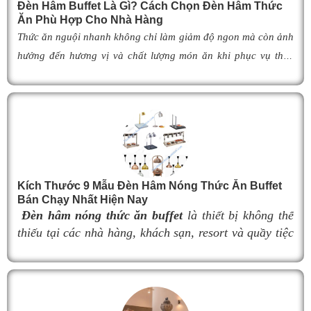
Đèn Hâm Buffet Là Gì? Cách Chọn Đèn Hâm Thức
Ăn Phù Hợp Cho Nhà Hàng
Thức ăn nguội nhanh không chỉ làm giảm độ ngon mà còn ảnh
hưởng đến hương vị và chất lượng món ăn khi phục vụ thực
khách. Để khắc phục tình trạng này,
đèn hâm buffet
đã trở
thành giải pháp được nhiều nhà hàng, khách sạn và khu nghỉ
dưỡng lựa chọn nhờ khả năng giữ cho món ăn luôn ấm nóng,
thơm ngon như vừa mới chế biến. Vậy
đèn hâm buffet
có cấu
tạo như thế nào, hoạt động ra sao và làm thế nào để lựa chọn
được mẫu
đ
èn hâm nóng thức ăn
phù hợp, giúp tối ưu hiệu
Kích Thước 9 Mẫu Đèn Hâm Nóng Thức Ăn Buffet
quả giữ nhiệt cũng như nâng cao tính chuyên nghiệp cho
Bán Chạy Nhất Hiện Nay
không gian buffet? Hãy cùng tìm hiểu ngay trong bài viết dưới
Đèn hâm nóng thức ăn buffet
là thiết bị không thể
đây.
thiếu tại các nhà hàng, khách sạn, resort và quầy tiệc
buffet chuyên nghiệp. Không chỉ giúp duy trì nhiệt độ
món ăn luôn nóng hổi, thơm ngon trong suốt thời gian
phục vụ, đèn hâm buffet còn góp phần nâng cao tính
thẩm mỹ và tạo nên sự sang trọng cho khu vực trưng