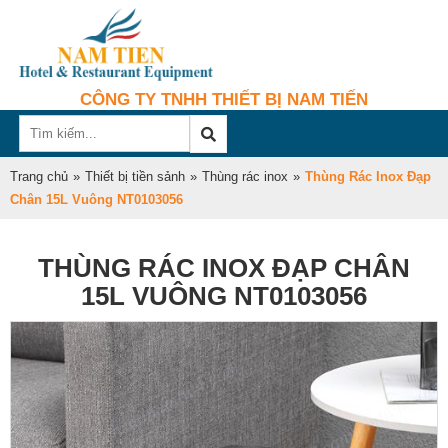
CÔNG TY TNHH THIẾT BỊ NAM TIẾN
Trang chủ
»
Thiết bị tiền sảnh
»
Thùng rác inox
»
Thùng Rác Inox Đạp
Chân 15L Vuông NT0103056
THÙNG RÁC INOX ĐẠP CHÂN
15L VUÔNG NT0103056