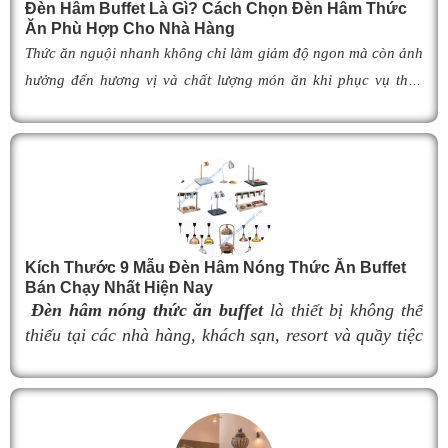
Đèn Hâm Buffet Là Gì? Cách Chọn Đèn Hâm Thức
Ăn Phù Hợp Cho Nhà Hàng
Thức ăn nguội nhanh không chỉ làm giảm độ ngon mà còn ảnh
hưởng đến hương vị và chất lượng món ăn khi phục vụ thực
khách. Để khắc phục tình trạng này,
đèn hâm buffet
đã trở
thành giải pháp được nhiều nhà hàng, khách sạn và khu nghỉ
dưỡng lựa chọn nhờ khả năng giữ cho món ăn luôn ấm nóng,
thơm ngon như vừa mới chế biến. Vậy
đèn hâm buffet
có cấu
tạo như thế nào, hoạt động ra sao và làm thế nào để lựa chọn
được mẫu
đ
èn hâm nóng thức ăn
phù hợp, giúp tối ưu hiệu
Kích Thước 9 Mẫu Đèn Hâm Nóng Thức Ăn Buffet
quả giữ nhiệt cũng như nâng cao tính chuyên nghiệp cho
Bán Chạy Nhất Hiện Nay
không gian buffet? Hãy cùng tìm hiểu ngay trong bài viết dưới
Đèn hâm nóng thức ăn buffet
là thiết bị không thể
đây.
thiếu tại các nhà hàng, khách sạn, resort và quầy tiệc
buffet chuyên nghiệp. Không chỉ giúp duy trì nhiệt độ
món ăn luôn nóng hổi, thơm ngon trong suốt thời gian
phục vụ, đèn hâm buffet còn góp phần nâng cao tính
thẩm mỹ và tạo nên sự sang trọng cho khu vực trưng