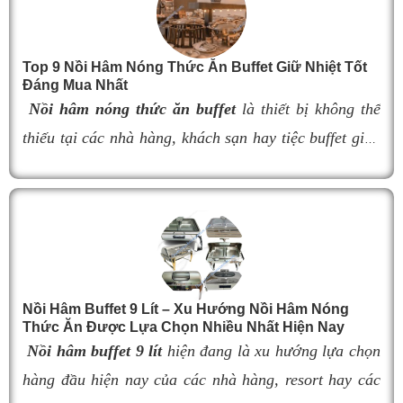
bày thực phẩm.
Tuy nhiên, việc lựa chọn
đèn hâm buffet
có kích
thước không phù hợp có thể làm giảm hiệu quả giữ
Top 9 Nồi Hâm Nóng Thức Ăn Buffet Giữ Nhiệt Tốt
nhiệt, ảnh hưởng đến khả năng bố trí không gian và
Đáng Mua Nhất
tính thẩm mỹ của quầy buffet. Trong bài viết này, hãy
Nồi hâm nóng thức ăn buffet
là thiết bị không thể
cùng tìm hiểu kích thước 9 mẫu đèn hâm nóng thức
thiếu tại các nhà hàng, khách sạn hay tiệc buffet giúp
ăn buffet bán chạy nhất hiện nay để dễ dàng lựa chọn
món ăn luôn giữ được độ nóng thơm ngon và hấp dẫn
sản phẩm đáp ứng nhu cầu sử dụng và tối ưu không
gian lắp đặt.
thực khách. Tuy nhiên, nếu lựa chọn nồi hâm kém
chất lượng, khả năng giữ nhiệt kém sẽ khiến thức ăn
nhanh nguội, làm giảm hương vị món ăn và ảnh
hưởng đến trải nghiệm khách hàng. Vì vậy, việc chọn
đúng sản phẩm giữ nhiệt tốt, bền đẹp và phù hợp nhu
Nồi Hâm Buffet 9 Lít – Xu Hướng Nồi Hâm Nóng
Thức Ăn Được Lựa Chọn Nhiều Nhất Hiện Nay
cầu sử dụng là vô cùng quan trọng. Dưới đây là
top 9
Nồi hâm buffet 9 lít
hiện đang là xu hướng lựa chọn
nồi hâm buffet
đáng mua nhất hiện nay.
hàng đầu hiện nay của các nhà hàng, resort hay các