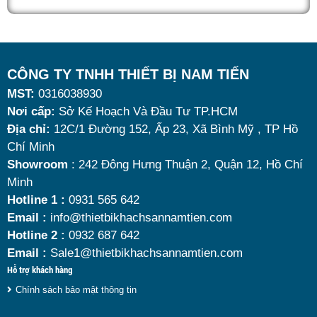
quán ăn kinh doanh buffet chuyên nghiệp không chỉ
nhờ khả năng giữ nóng thức ăn hiệu quả với dung
tích vừa đủ cùng kiểu dáng sang trọng.
Tuy nhiên, giữa hàng loạt mẫu mã trên thị trường,
CÔNG TY TNHH THIẾT BỊ NAM TIẾN
MST:
0316038930
đâu là loại phù hợp nhất? Nên chọn nồi hâm buffet
Nơi cấp:
Sở Kế Hoạch Và Đầu Tư TP.HCM
dùng điện hay dùng cồn? Cùng tìm hiểu những tiêu
Địa chỉ:
12C/1 Đường 152, Ấp 23, Xã Bình Mỹ , TP Hồ
chí quan trọng giúp bạn chọn được mẫu
nồi hâm
Chí Minh
nóng thức ăn 9 lít
chất lượng, bền đẹp và tối ưu chi
Showroom
: 242 Đông Hưng Thuận 2, Quận 12, Hồ Chí
Minh
phí nhất hiện nay.
Hotline 1 :
0931 565 642
Email :
info@thietbikhachsannamtien.com
Hotline 2 :
0932 687 642
Email :
Sale1@thietbikhachsannamtien.com
Hỗ trợ khách hàng
Chính sách bảo mật thông tin