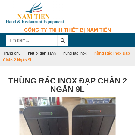
CÔNG TY TNHH THIẾT BỊ NAM TIẾN
Trang chủ
»
Thiết bị tiền sảnh
»
Thùng rác inox
»
Thùng Rác Inox Đạp
Chân 2 Ngăn 9L
THÙNG RÁC INOX ĐẠP CHÂN 2
NGĂN 9L