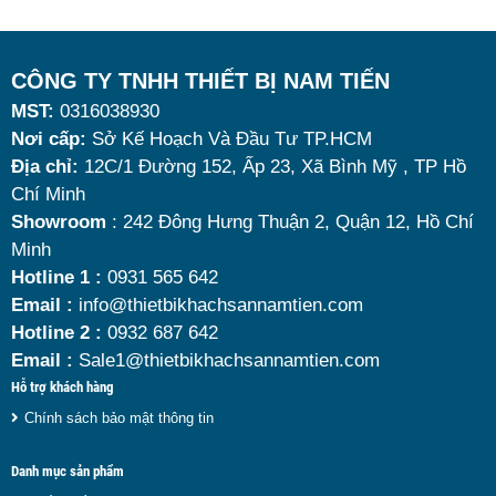
nhờ khả năng giữ nóng thức ăn hiệu quả với dung
tích vừa đủ cùng kiểu dáng sang trọng.
Tuy nhiên, giữa hàng loạt mẫu mã trên thị trường,
CÔNG TY TNHH THIẾT BỊ NAM TIẾN
MST:
0316038930
đâu là loại phù hợp nhất? Nên chọn nồi hâm buffet
Nơi cấp:
Sở Kế Hoạch Và Đầu Tư TP.HCM
dùng điện hay dùng cồn? Cùng tìm hiểu những tiêu
Địa chỉ:
12C/1 Đường 152, Ấp 23, Xã Bình Mỹ , TP Hồ
chí quan trọng giúp bạn chọn được mẫu
nồi hâm
Chí Minh
nóng thức ăn 9 lít
chất lượng, bền đẹp và tối ưu chi
Showroom
: 242 Đông Hưng Thuận 2, Quận 12, Hồ Chí
Minh
phí nhất hiện nay.
Hotline 1 :
0931 565 642
Email :
info@thietbikhachsannamtien.com
Hotline 2 :
0932 687 642
Email :
Sale1@thietbikhachsannamtien.com
Hỗ trợ khách hàng
Chính sách bảo mật thông tin
Danh mục sản phẩm