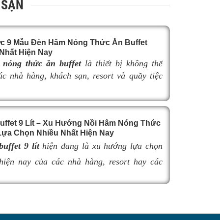
 SẠN
c 9 Mẫu Đèn Hâm Nóng Thức Ăn Buffet
Nhất Hiện Nay
nóng thức ăn buffet
là thiết bị không thể
các nhà hàng, khách sạn, resort và quầy tiệc
yên nghiệp. Không chỉ giúp duy trì nhiệt độ
n nóng hổi, thơm ngon trong suốt thời gian
đèn hâm buffet còn góp phần nâng cao tính
uffet 9 Lít – Xu Hướng Nồi Hâm Nóng Thức
à tạo nên sự sang trọng cho khu vực trưng
ựa Chọn Nhiều Nhất Hiện Nay
hẩm.
uffet 9 lít
hiện đang là xu hướng lựa chọn
 việc lựa chọn
đèn hâm buffet
có kích thước
hợp có thể làm giảm hiệu quả giữ nhiệt, ảnh
hiện nay của các nhà hàng, resort hay các
khả năng bố trí không gian và tính thẩm mỹ
nh doanh buffet chuyên nghiệp không chỉ nhờ
uffet. Trong bài viết này, hãy cùng tìm hiểu
iữ nóng thức ăn hiệu quả với dung tích vừa
 9 mẫu đèn hâm nóng thức ăn buffet bán chạy
ểu dáng sang trọng.
 nay để dễ dàng lựa chọn sản phẩm đáp ứng