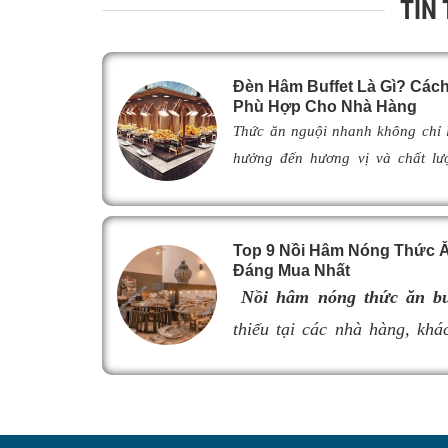
TIN
Đèn Hâm Buffet Là Gì? Cá
Phù Hợp Cho Nhà Hàng
Thức ăn nguội nhanh không chỉ
hưởng đến hương vị và chất lư
khách. Để khắc phục tình trạng n
giải pháp được nhiều nhà hàng,
lựa chọn nhờ khả năng giữ ch
Top 9 Nồi Hâm Nóng Thức Ăn
ngon như vừa mới chế biến. Vậy
Đáng Mua Nhất
thế nào, hoạt động ra sao và là
Nồi hâm nóng thức ăn bu
đ
èn hâm nóng thức ăn
phù hợp, 
thiếu tại các nhà hàng, khác
cũng như nâng cao tính chuyên 
món ăn luôn giữ được độ n
Hãy cùng tìm hiểu ngay trong bài 
thực khách. Tuy nhiên, nếu 
lượng, khả năng giữ nhiệt k