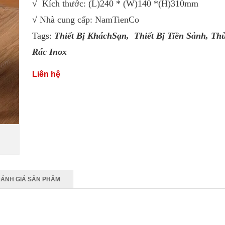
√ Kích thước: (L)240 * (W)140 *(H)310mm
√ Nhà cung cấp: NamTienCo
Tags:
Thiết Bị KháchSạn,
Thiết Bị Tiền Sảnh
,
Th
Rác Inox
Liên hệ
ÁNH GIÁ SẢN PHẨM