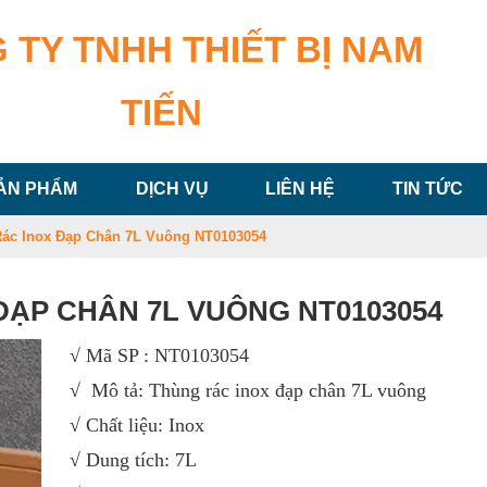
 TY TNHH THIẾT BỊ NAM
TIẾN
ẢN PHẨM
DỊCH VỤ
LIÊN HỆ
TIN TỨC
ác Inox Đạp Chân 7L Vuông NT0103054
ĐẠP CHÂN 7L VUÔNG NT0103054
√ Mã SP : NT0103054
√ Mô tả: Thùng rác inox đạp chân 7L vuông
√ Chất liệu: Inox
√ Dung tích: 7L