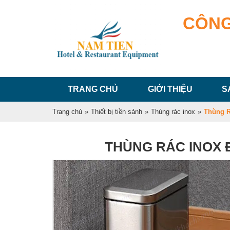
CÔNG
TRANG CHỦ
GIỚI THIỆU
S
Trang chủ
»
Thiết bị tiền sảnh
»
Thùng rác inox
»
Thùng R
THÙNG RÁC INOX 