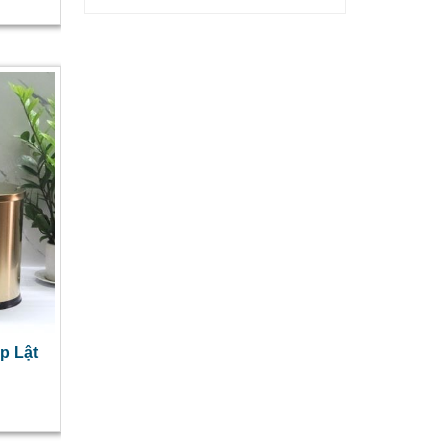
p Lật