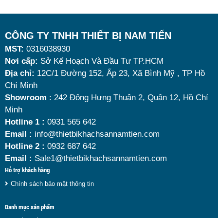
nhờ khả năng giữ nóng thức ăn hiệu quả với dung
tích vừa đủ cùng kiểu dáng sang trọng.
Tuy nhiên, giữa hàng loạt mẫu mã trên thị trường,
CÔNG TY TNHH THIẾT BỊ NAM TIẾN
MST:
0316038930
đâu là loại phù hợp nhất? Nên chọn nồi hâm buffet
Nơi cấp:
Sở Kế Hoạch Và Đầu Tư TP.HCM
dùng điện hay dùng cồn? Cùng tìm hiểu những tiêu
Địa chỉ:
12C/1 Đường 152, Ấp 23, Xã Bình Mỹ , TP Hồ
chí quan trọng giúp bạn chọn được mẫu
nồi hâm
Chí Minh
nóng thức ăn 9 lít
chất lượng, bền đẹp và tối ưu chi
Showroom
: 242 Đông Hưng Thuận 2, Quận 12, Hồ Chí
Minh
phí nhất hiện nay.
Hotline 1 :
0931 565 642
Email :
info@thietbikhachsannamtien.com
Hotline 2 :
0932 687 642
Email :
Sale1@thietbikhachsannamtien.com
Hỗ trợ khách hàng
Chính sách bảo mật thông tin
Danh mục sản phẩm