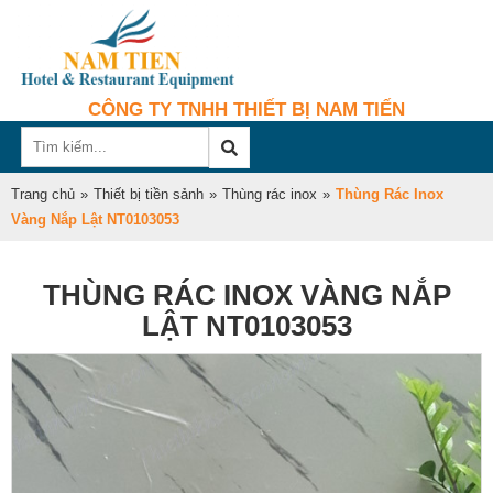
CÔNG TY TNHH THIẾT BỊ NAM TIẾN
Trang chủ
»
Thiết bị tiền sảnh
»
Thùng rác inox
»
Thùng Rác Inox
Vàng Nắp Lật NT0103053
THÙNG RÁC INOX VÀNG NẮP
LẬT NT0103053