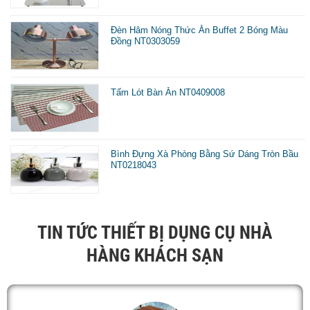
Đèn Hâm Nóng Thức Ăn Buffet 2 Bóng Màu
Đồng NT0303059
Tấm Lót Bàn Ăn NT0409008
Bình Đựng Xà Phòng Bằng Sứ Dáng Tròn Bầu
NT0218043
TIN TỨC THIẾT BỊ DỤNG CỤ NHÀ
HÀNG KHÁCH SẠN