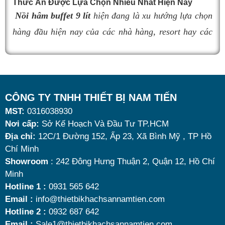
Thức Ăn Được Lựa Chọn Nhiều Nhất Hiện Nay
cầu sử dụng là vô cùng quan trọng. Dưới đây là
top 9
Nồi hâm buffet 9 lít
hiện đang là xu hướng lựa chọn
nồi hâm buffet
đáng mua nhất hiện nay.
hàng đầu hiện nay của các nhà hàng, resort hay các
quán ăn kinh doanh buffet chuyên nghiệp không chỉ
nhờ khả năng giữ nóng thức ăn hiệu quả với dung
tích vừa đủ cùng kiểu dáng sang trọng.
Tuy nhiên, giữa hàng loạt mẫu mã trên thị trường,
CÔNG TY TNHH THIẾT BỊ NAM TIẾN
MST:
0316038930
đâu là loại phù hợp nhất? Nên chọn nồi hâm buffet
Nơi cấp:
Sở Kế Hoạch Và Đầu Tư TP.HCM
dùng điện hay dùng cồn? Cùng tìm hiểu những tiêu
Địa chỉ:
12C/1 Đường 152, Ấp 23, Xã Bình Mỹ , TP Hồ
chí quan trọng giúp bạn chọn được mẫu
nồi hâm
Chí Minh
nóng thức ăn 9 lít
chất lượng, bền đẹp và tối ưu chi
Showroom
: 242 Đông Hưng Thuận 2, Quận 12, Hồ Chí
Minh
phí nhất hiện nay.
Hotline 1 :
0931 565 642
Email :
info@thietbikhachsannamtien.com
Hotline 2 :
0932 687 642
Email :
Sale1@thietbikhachsannamtien.com