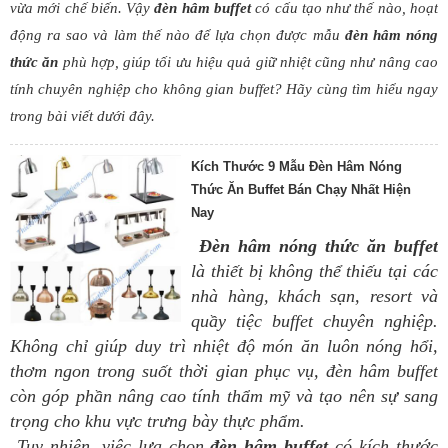
vừa mới chế biến. Vậy
đèn hâm buffet
có cấu tạo như thế nào, hoạt
động ra sao và làm thế nào để lựa chọn được mẫu
đ
èn hâm nóng
thức ăn
phù hợp, giúp tối ưu hiệu quả giữ nhiệt cũng như nâng cao
tính chuyên nghiệp cho không gian buffet? Hãy cùng tìm hiểu ngay
trong bài viết dưới đây.
Kích Thước 9 Mẫu Đèn Hâm Nóng
Thức Ăn Buffet Bán Chạy Nhất Hiện
Nay
Đèn hâm nóng thức ăn buffet
là thiết bị không thể thiếu tại các
nhà hàng, khách sạn, resort và
quầy tiệc buffet chuyên nghiệp.
Không chỉ giúp duy trì nhiệt độ món ăn luôn nóng hổi,
thơm ngon trong suốt thời gian phục vụ, đèn hâm buffet
còn góp phần nâng cao tính thẩm mỹ và tạo nên sự sang
trọng cho khu vực trưng bày thực phẩm.
Tuy nhiên, việc lựa chọn
đèn hâm buffet
có kích thước