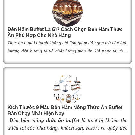
Đèn Hâm Buffet Là Gì? Cách Chọn Đèn Hâm Thức
Ăn Phù Hợp Cho Nhà Hàng
Thức ăn nguội nhanh không chỉ làm giảm độ ngon mà còn ảnh
hưởng đến hương vị và chất lượng món ăn khi phục vụ thực
khách. Để khắc phục tình trạng này,
đèn hâm buffet
đã trở
thành giải pháp được nhiều nhà hàng, khách sạn và khu nghỉ
dưỡng lựa chọn nhờ khả năng giữ cho món ăn luôn ấm nóng,
thơm ngon như vừa mới chế biến. Vậy
đèn hâm buffet
có cấu
tạo như thế nào, hoạt động ra sao và làm thế nào để lựa chọn
được mẫu
đ
èn hâm nóng thức ăn
phù hợp, giúp tối ưu hiệu
Kích Thước 9 Mẫu Đèn Hâm Nóng Thức Ăn Buffet
quả giữ nhiệt cũng như nâng cao tính chuyên nghiệp cho
Bán Chạy Nhất Hiện Nay
không gian buffet? Hãy cùng tìm hiểu ngay trong bài viết dưới
Đèn hâm nóng thức ăn buffet
là thiết bị không thể
đây.
thiếu tại các nhà hàng, khách sạn, resort và quầy tiệc