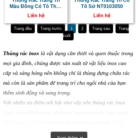
Thùng Rác Trang Trí
Thùng Rác Trang Trí Có
Màu Đồng Có Tô Thủy
Tô Sứ NT0103050
Tinh NT0103051
Liên hệ
Liên hệ
Trang đầu
Trang trước
1
2
Trang sau
Trang
cuối
Thùng rác inox
là vật dụng cần thiết và quen thuộc trong
mọi gia đình, chúng được sản xuất từ vật liệu inox cao
cấp và sáng bóng nên không chỉ là thùng đựng chứa rác
mà còn là sản phẩm để trang trí cho ngôi nhà của bạn
thêm sinh động và sang trọng.
Với nhiều ưu điểm nổi bật như vậy nên thùng rác inox
ngày càng dành được nhiều sự quan tâm của mọi người.
Nếu bạn có ý định mua
thùng rác inox cao cấp
để sử
dụng thì có thể tham khảo bài viết sau đây để hiểu rõ về
Xem thêm