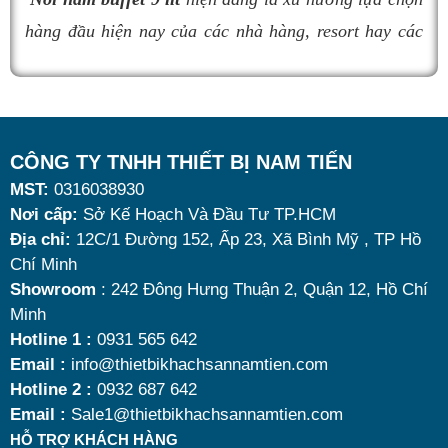
nồi hâm buffet
đáng mua nhất hiện nay.
hàng đầu hiện nay của các nhà hàng, resort hay các
quán ăn kinh doanh buffet chuyên nghiệp không chỉ
nhờ khả năng giữ nóng thức ăn hiệu quả với dung
tích vừa đủ cùng kiểu dáng sang trọng.
Tuy nhiên, giữa hàng loạt mẫu mã trên thị trường,
CÔNG TY TNHH THIẾT BỊ NAM TIẾN
MST:
0316038930
đâu là loại phù hợp nhất? Nên chọn nồi hâm buffet
Nơi cấp:
Sở Kế Hoạch Và Đầu Tư TP.HCM
dùng điện hay dùng cồn? Cùng tìm hiểu những tiêu
Địa chỉ:
12C/1 Đường 152, Ấp 23, Xã Bình Mỹ , TP Hồ
chí quan trọng giúp bạn chọn được mẫu
nồi hâm
Chí Minh
nóng thức ăn 9 lít
chất lượng, bền đẹp và tối ưu chi
Showroom
: 242 Đông Hưng Thuận 2, Quận 12, Hồ Chí
Thùng rác inox gạt tàn cho khu vực tiền sảnh
Minh
phí nhất hiện nay.
2. Thùng rác inox cho nhà bếp
Hotline 1 :
0931 565 642
Email :
info@thietbikhachsannamtien.com
Bếp là không gian nấu nướng và là nơi ăn uống chính
Hotline 2 :
0932 687 642
trong gia đình, rác thải ra ở khu vực này thường là thức
Email :
Sale1@thietbikhachsannamtien.com
ăn hoặc những loại rác gây mùi hôi nên khi sử dụng thùng
HỖ TRỢ KHÁCH HÀNG