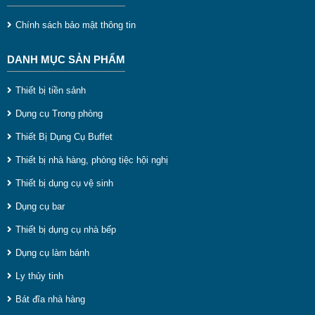
rác gia đình cho khu vức này ta nên chọn loại thùng rác
Chính sách bảo mật thông tin
inox lắp lật hoặc đạp chân. Chúng được thiết kế có nắp
đậy kín giúp giảm được mùi hôi cho không gian bếp của
DANH MỤC SẢN PHẨM
bạn, và có thể lựa chọn size 12l đến 30l tùy theo nhu cầu
Thiết bị tiền sảnh
của mình.
Dụng cụ Trong phòng
Thiết Bị Dụng Cụ Buffet
Thiết bị nhà hàng, phòng tiệc hội nghị
Thiết bị dụng cụ vệ sinh
Dụng cụ bar
Thiết bị dụng cụ nhà bếp
Dụng cụ làm bánh
Ly thủy tinh
Bát đĩa nhà hàng