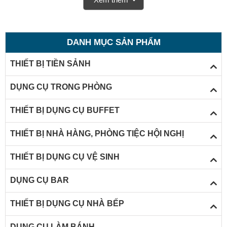
sản phẩm này nhé.
DANH MỤC SẢN PHẨM
THIẾT BỊ TIỀN SẢNH
DỤNG CỤ TRONG PHÒNG
THIẾT BỊ DỤNG CỤ BUFFET
THIẾT BỊ NHÀ HÀNG, PHÒNG TIỆC HỘI NGHỊ
THIẾT BỊ DỤNG CỤ VỆ SINH
DỤNG CỤ BAR
THIẾT BỊ DỤNG CỤ NHÀ BẾP
Các mẫu thùng rác inox đẹp
DỤNG CỤ LÀM BÁNH